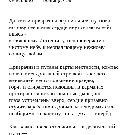
человекам — посвящается.
Далеки и призрачны вершины для путника,
но зовущее к ним сердце неутомимо влечёт
ввысь -
к сияющему Источнику, неопровержимо
чистому небу, к неопаляющему нежному
солнцу любви.
Призрачны и путаны карты местности, компас
колеблется дрожащей стрелкой, так часто
меняющей местоположение правды;
горят и стираются подошвы, в карманах
протираются незаштопанные дыры, но —
глаза устремлены вверх, сердце призывно
стучит барабанной дробью, и неведомая сила
необоримо толкает путника духа — вперёд.
Как важно после стольких лет и десятилетий
пути —