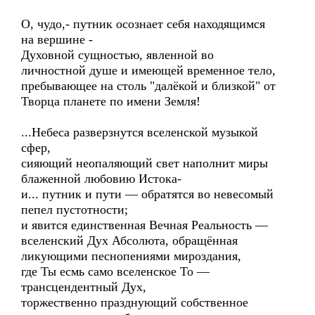
О, чудо,- путник осознает себя находящимся
на вершине -
Духовной сущностью, явленной во
личностной душе и имеющей временное тело,
пребывающее на столь "далёкой и близкой" от
Творца планете по имени Земля!
...Небеса разверзнутся вселенской музыкой
сфер,
сияющий неопаляющий свет наполнит миры
блаженной любовию Истока-
и... путник и пути — обратятся во невесомый
пепел пустотности;
и явится единственная Вечная Реальность —
вселенский Дух Абсолюта, обращённая
ликующими песнопениями мироздания,
где Ты есмь само вселенское То —
трансцендентный Дух,
торжественно празднующий собственное