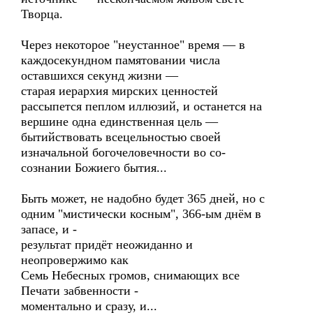
Творца.
Через некоторое "неустанное" время — в
каждосекундном памятовании числа
оставшихся секунд жизни —
старая иерархия мирских ценностей
рассыпется пеплом иллюзий, и останется на
вершине одна единственная цель —
бытийствовать всецельностью своей
изначальной богочеловечности во со-
сознании Божиего бытия...
Быть может, не надобно будет 365 дней, но с
одним "мистически косным", 366-ым днём в
запасе, и -
результат придёт неожиданно и
неопровержимо как
Семь Небесных громов, снимающих все
Печати забвенности -
моментально и сразу, и...