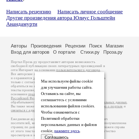
Написать рецензию
Написать личное сообщение
Другие произведения автора Юлиус Гольштейн
Анандамурти
Авторы
Произведения
Рецензии
Поиск
Магазин
Вход для авторов
О портале
Стихи.ру
Проза.ру
Портал Проза.ру предоставляет авторам возможность
свободной публикации своих литературных произведений в
сети Интернет на основании
пользовательского договора
.
Все авторские права на произведения принадлежат авторам
и охраняются
законом
. Перепечатка произведений возможна
Мы используем файлы cookie
только с согласия его автора, к которому вы можете
обратиться на его авторской странице. Ответственность за
для улучшения работы сайта.
тексты произведений авторы несут самостоятельно на
Оставаясь на сайте, вы
основании
правил публикации
и
законодательства
Российской Федерации
. Данные пользователей
соглашаетесь с условиями
обрабатываются на основании
Политики обработки персональных данных
.
использования файлов cookies.
Вы также можете посмотреть более подробную
информацию о портале
и
связаться с администрацией
.
Чтобы ознакомиться с
Политикой обработки
Ежедневная аудитория портала Проза.ру – порядка 100 тысяч
посетителей, которые в общей сумме просматривают более полумиллиона
персональных данных и файлов
страниц по данным счетчика посещаемости, который расположен справа
cookie,
нажмите здесь
.
от этого текста. В каждой графе указано по две цифры: количество
просмотров и количество посетителей.
Соглашаюсь