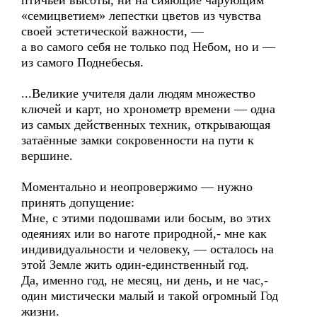
птичьей высоты, ни на сияющие чарующим
«семицветием» лепестки цветов из чувства
своей эстетической важности, —
а во самого себя не только под Небом, но и —
из самого Поднебесья.
...Великие учителя дали людям множество
ключей и карт, но хронометр времени — одна
из самых действенных техник, открывающая
затаённые замки сокровенности на пути к
вершине.
Моментально и неопровержимо — нужно
принять допущение:
Мне, с этими подошвами или босым, во этих
одеяниях или во наготе природной,- мне как
индивидуальности и человеку, — осталось на
этой Земле жить один-единственный год.
Да, именно год, не месяц, ни день, и не час,-
один мистически малый и такой огромный Год
жизни.