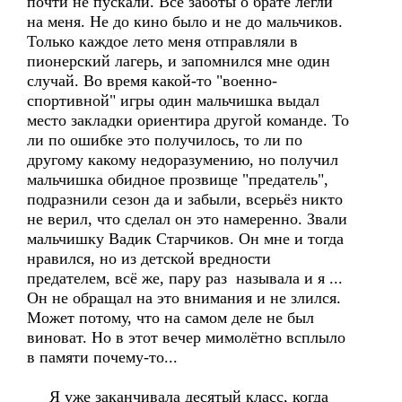
почти не пускали. Все заботы о брате легли
на меня. Не до кино было и не до мальчиков.
Только каждое лето меня отправляли в
пионерский лагерь, и запомнился мне один
случай. Во время какой-то "военно-
спортивной" игры один мальчишка выдал
место закладки ориентира другой команде. То
ли по ошибке это получилось, то ли по
другому какому недоразумению, но получил
мальчишка обидное прозвище "предатель",
подразнили сезон да и забыли, всерьёз никто
не верил, что сделал он это намеренно. Звали
мальчишку Вадик Старчиков. Он мне и тогда
нравился, но из детской вредности
предателем, всё же, пару раз называла и я ...
Он не обращал на это внимания и не злился.
Может потому, что на самом деле не был
виноват. Но в этот вечер мимолётно всплыло
в памяти почему-то...
Я уже заканчивала десятый класс, когда