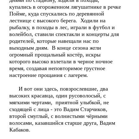
днями по стадиону, ходили в походы,
купались в огороженном лягушатнике в речке
Пойме, куда спускались по деревянной
лестнице с высокого берега. Ходили на
рыбалку, в походы в лес, играли в футбол и
волейбол, ставили спектакли и концерты для
родителей, которые навещали нас по
выходным дням. В конце сезона жгли
огромный прощальный костёр, искры
которого высоко взлетали в черное ночное
время, создавая неповторимое грустное
настроение прощания с лагерем.
И вот они здесь, повзрослевшие, два
высоких красавца, один русоволосый, с
мягкими чертами, приятной улыбкой, не
сходящей с лица - это Вадим Старчиков,
второй смуглый, с волнистыми чёрными
волосами, казавшийся старше друга, Вадим
Кабаков.