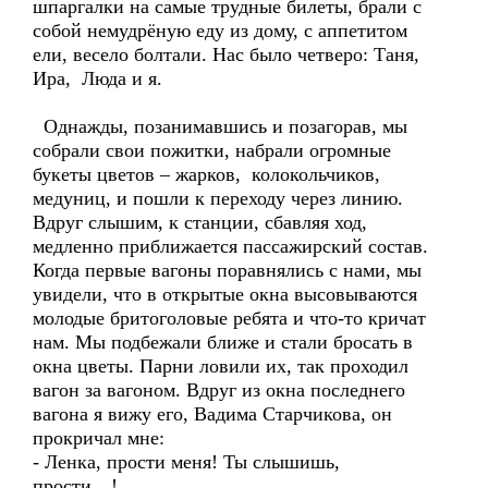
шпаргалки на самые трудные билеты, брали с
собой немудрёную еду из дому, с аппетитом
ели, весело болтали. Нас было четверо: Таня,
Ира, Люда и я.
Однажды, позанимавшись и позагорав, мы
собрали свои пожитки, набрали огромные
букеты цветов – жарков, колокольчиков,
медуниц, и пошли к переходу через линию.
Вдруг слышим, к станции, сбавляя ход,
медленно приближается пассажирский состав.
Когда первые вагоны поравнялись с нами, мы
увидели, что в открытые окна высовываются
молодые бритоголовые ребята и что-то кричат
нам. Мы подбежали ближе и стали бросать в
окна цветы. Парни ловили их, так проходил
вагон за вагоном. Вдруг из окна последнего
вагона я вижу его, Вадима Старчикова, он
прокричал мне:
- Ленка, прости меня! Ты слышишь,
прости…!