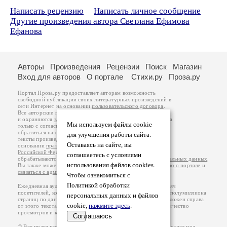
Написать рецензию
Написать личное сообщение
Другие произведения автора Светлана Ефимова
Ефанова
Авторы
Произведения
Рецензии
Поиск
Магазин
Вход для авторов
О портале
Стихи.ру
Проза.ру
Портал Проза.ру предоставляет авторам возможность
свободной публикации своих литературных произведений в
сети Интернет на основании
пользовательского договора
.
Все авторские права на произведения принадлежат авторам
и охраняются
законом
. Перепечатка произведений возможна
Мы используем файлы cookie
только с согласия его автора, к которому вы можете
обратиться на его авторской странице. Ответственность за
для улучшения работы сайта.
тексты произведений авторы несут самостоятельно на
Оставаясь на сайте, вы
основании
правил публикации
и
законодательства
Российской Федерации
. Данные пользователей
соглашаетесь с условиями
обрабатываются на основании
Политики обработки персональных данных
.
использования файлов cookies.
Вы также можете посмотреть более подробную
информацию о портале
и
связаться с администрацией
.
Чтобы ознакомиться с
Политикой обработки
Ежедневная аудитория портала Проза.ру – порядка 100 тысяч
посетителей, которые в общей сумме просматривают более полумиллиона
персональных данных и файлов
страниц по данным счетчика посещаемости, который расположен справа
cookie,
нажмите здесь
.
от этого текста. В каждой графе указано по две цифры: количество
просмотров и количество посетителей.
Соглашаюсь
© Все права принадлежат авторам, 2000-2026. Портал работает под