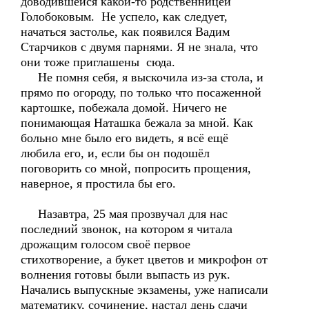
доводившейся какой-то родственницей
Голобоковым. Не успело, как следует,
начаться застолье, как появился Вадим
Старчиков с двумя парнями. Я не знала, что
они тоже приглашены сюда.
Не помня себя, я выскочила из-за стола, и
прямо по огороду, по только что посаженной
картошке, побежала домой. Ничего не
понимающая Наташка бежала за мной. Как
больно мне было его видеть, я всё ещё
любила его, и, если бы он подошёл
поговорить со мной, попросить прощения,
наверное, я простила бы его.
Назавтра, 25 мая прозвучал для нас
последний звонок, на котором я читала
дрожащим голосом своё первое
стихотворение, а букет цветов и микрофон от
волнения готовы были выпасть из рук.
Начались выпускные экзамены, уже написали
математику, сочинение, настал день сдачи