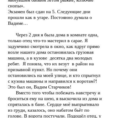
минувшим бабьим летом рыжие, колючие
снопы».
Экзамен был сдан на 5. Следующие дни
прошли как в угаре. Постоянно думала о
Вадиме…
Через 2 дня я была дома в комнате одна,
только отец что-то мастерил в сарае. Я
задумчиво смотрела в окно, как вдруг прямо
возле нашего дома остановилась грузовая
машина, а в кузове десятка два молодых
ребят. Я поняла, что их везут в район на
призывной пункт. Но почему они
остановились на моей улице, и кто спрыгнул
с кузова машины и направился к воротам?!
Это был он, Вадим Старчиков!
Вместо того чтобы побежать навстречу и
броситься ему на шею, я выскочила из дома и
спряталась в бане. Сердце моё выпрыгивало
из груди, казалось, оно набатом бьёт по
голове. В ворота постучали. Подошёл отец, у