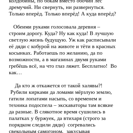
колдобины, по бокам вместо обочин лес
дремучий. Ни свернуть, ни развернуться.
Только вперёд. Только вперёд! А куда вперёд?
Обеими руками голосовала деревня –
строим дорогу. Куда? Ну как куда! В лучшую
светлую жизнь будущую. Уж как расписывали
её дяди с кобурой на животе и тёти в красных
косынках. Работаешь по желанию, да по
возможности, а в магазинах двумя руками
гребёшь всё, на что глаз ляжет. Бесплатно! Во
как…
Да кто ж откажется от такой халявы?!
Рубили кирками да ломами мёрзлую землю,
гатили лопатами насыпь, со временем и
техника подоспела – экскаваторы там всякие
да разные. В слякотное время сушились в
палатках у буржуек, да втихаря (строго за
порядком следили дяди) согревались
свекольным самогоном, закусывая