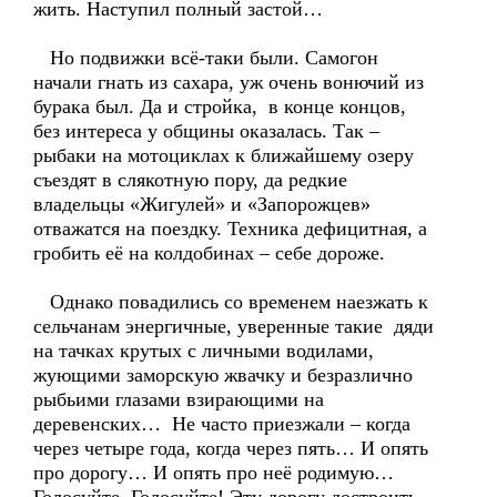
жить. Наступил полный застой…
Но подвижки всё-таки были. Самогон
начали гнать из сахара, уж очень вонючий из
бурака был. Да и стройка, в конце концов,
без интереса у общины оказалась. Так –
рыбаки на мотоциклах к ближайшему озеру
съездят в слякотную пору, да редкие
владельцы «Жигулей» и «Запорожцев»
отважатся на поездку. Техника дефицитная, а
гробить её на колдобинах – себе дороже.
Однако повадились со временем наезжать к
сельчанам энергичные, уверенные такие дяди
на тачках крутых с личными водилами,
жующими заморскую жвачку и безразлично
рыбьими глазами взирающими на
деревенских… Не часто приезжали – когда
через четыре года, когда через пять… И опять
про дорогу… И опять про неё родимую…