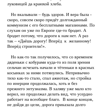
луковицей да краюхой хлеба.
Но вкалывали – будь здоров. И вера была -
скоро, совсем скоро придёт долгожданный
коммунизм с его бесплатными магазинами. По
слухам он уже по Европе где-то бродит. А
бродит потому, что дороги к нам нет. А раз
так – «Даёшь дорогу! Вперёд к желанному!
Вперёд строители!».
Но как-то так получилось, что со временем
дяденьки с кобурами куда-то из поля зрения
сельчан исчезать начали и тётеньки в красных
косынках за ними потянулись. Непривычно
тихо как-то стало, спал ажиотаж, но стройка
по инерции продолжалась, хоть и без
прежнего энтузиазма. В халяву уже мало кто
верил, но продолжал делать вид, что усердно
работает на всеобщее благо. В конце концов,
не дойдя до цели, дорога приказала долго