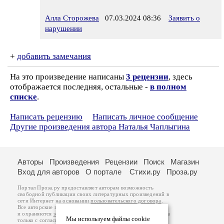
Алла Сторожева
07.03.2024 08:36
Заявить о
нарушении
+
добавить замечания
На это произведение написаны
3 рецензии
, здесь
отображается последняя, остальные -
в полном
списке
.
Написать рецензию
Написать личное сообщение
Другие произведения автора Наталья Чаплыгина
Авторы
Произведения
Рецензии
Поиск
Магазин
Вход для авторов
О портале
Стихи.ру
Проза.ру
Портал Проза.ру предоставляет авторам возможность
свободной публикации своих литературных произведений в
сети Интернет на основании
пользовательского договора
.
Все авторские права на произведения принадлежат авторам
и охраняются
законом
. Перепечатка произведений возможна
Мы используем файлы cookie
только с согласия его автора, к которому вы можете