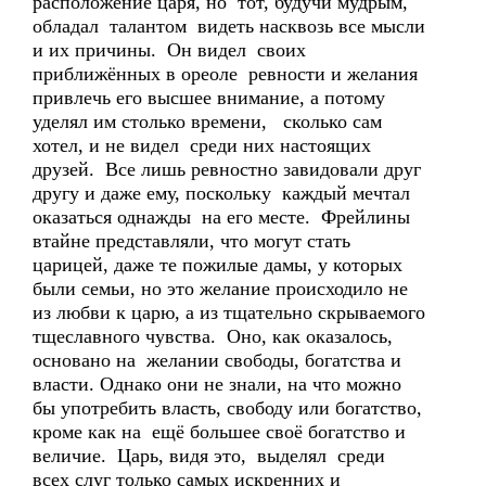
расположение царя, но тот, будучи мудрым,
обладал талантом видеть насквозь все мысли
и их причины. Он видел своих
приближённых в ореоле ревности и желания
привлечь его высшее внимание, а потому
уделял им столько времени, сколько сам
хотел, и не видел среди них настоящих
друзей. Все лишь ревностно завидовали друг
другу и даже ему, поскольку каждый мечтал
оказаться однажды на его месте. Фрейлины
втайне представляли, что могут стать
царицей, даже те пожилые дамы, у которых
были семьи, но это желание происходило не
из любви к царю, а из тщательно скрываемого
тщеславного чувства. Оно, как оказалось,
основано на желании свободы, богатства и
власти. Однако они не знали, на что можно
бы употребить власть, свободу или богатство,
кроме как на ещё большее своё богатство и
величие. Царь, видя это, выделял среди
всех слуг только самых искренних и