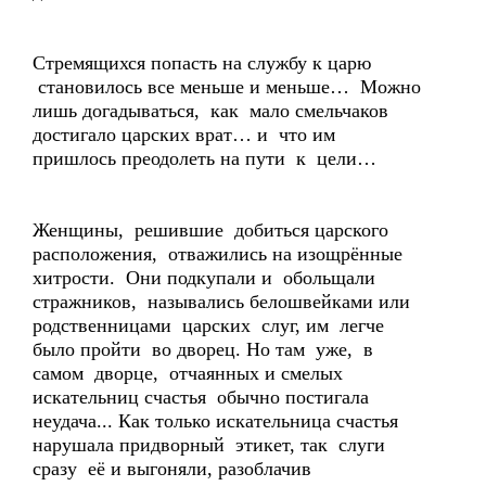
Стремящихся попасть на службу к царю
становилось все меньше и меньше… Можно
лишь догадываться, как мало смельчаков
достигало царских врат… и что им
пришлось преодолеть на пути к цели…
Женщины, решившие добиться царского
расположения, отважились на изощрённые
хитрости. Они подкупали и обольщали
стражников, назывались белошвейками или
родственницами царских слуг, им легче
было пройти во дворец. Но там уже, в
самом дворце, отчаянных и смелых
искательниц счастья обычно постигала
неудача... Как только искательница счастья
нарушала придворный этикет, так слуги
сразу её и выгоняли, разоблачив