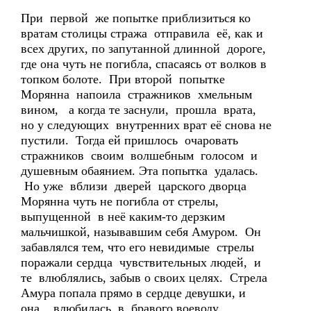
При первой же попытке приблизиться ко
вратам столицы стража отправила её, как и
всех других, по запутанной длинной дороге,
где она чуть не погибла, спасаясь от волков в
топком болоте. При второй попытке
Морянна напоила стражников хмельным
вином, а когда те заснули, прошла врата,
но у следующих внутренних врат её снова не
пустили. Тогда ей пришлось очаровать
стражников своим волшебным голосом и
душевным обаянием. Эта попытка удалась.
Но уже вблизи дверей царского дворца
Морянна чуть не погибла от стрелы,
выпущенной в неё каким-то дерзким
мальчишкой, называвшим себя Амуром. Он
забавлялся тем, что его невидимые стрелы
поражали сердца чувствительных людей, и
те влюблялись, забыв о своих целях. Стрела
Амура попала прямо в сердце девушки, и
она... влюбилась в бравого воеводу,