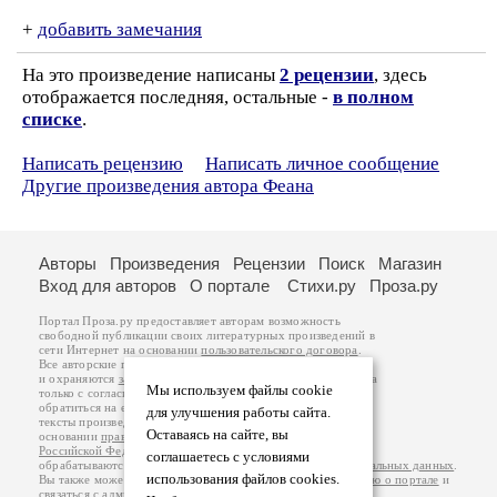
+
добавить замечания
На это произведение написаны
2 рецензии
, здесь
отображается последняя, остальные -
в полном
списке
.
Написать рецензию
Написать личное сообщение
Другие произведения автора Феана
Авторы
Произведения
Рецензии
Поиск
Магазин
Вход для авторов
О портале
Стихи.ру
Проза.ру
Портал Проза.ру предоставляет авторам возможность
свободной публикации своих литературных произведений в
сети Интернет на основании
пользовательского договора
.
Все авторские права на произведения принадлежат авторам
и охраняются
законом
. Перепечатка произведений возможна
Мы используем файлы cookie
только с согласия его автора, к которому вы можете
обратиться на его авторской странице. Ответственность за
для улучшения работы сайта.
тексты произведений авторы несут самостоятельно на
Оставаясь на сайте, вы
основании
правил публикации
и
законодательства
Российской Федерации
. Данные пользователей
соглашаетесь с условиями
обрабатываются на основании
Политики обработки персональных данных
.
использования файлов cookies.
Вы также можете посмотреть более подробную
информацию о портале
и
связаться с администрацией
.