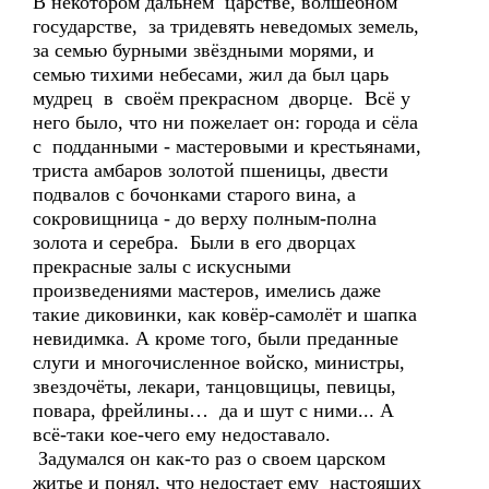
В некотором дальнем царстве, волшебном
государстве, за тридевять неведомых земель,
за семью бурными звёздными морями, и
семью тихими небесами, жил да был царь
мудрец в своём прекрасном дворце. Всё у
него было, что ни пожелает он: города и сёла
с подданными - мастеровыми и крестьянами,
триста амбаров золотой пшеницы, двести
подвалов с бочонками старого вина, а
сокровищница - до верху полным-полна
золота и серебра. Были в его дворцах
прекрасные залы с искусными
произведениями мастеров, имелись даже
такие диковинки, как ковёр-самолёт и шапка
невидимка. А кроме того, были преданные
слуги и многочисленное войско, министры,
звездочёты, лекари, танцовщицы, певицы,
повара, фрейлины… да и шут с ними... А
всё-таки кое-чего ему недоставало.
Задумался он как-то раз о своем царском
житье и понял, что недостает ему настоящих