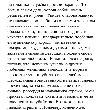
начальника службы царской охраны. Тот
был, в самом деле, хорош собой, очень
решителен и умён. Увидев очаровательную
незнакомку с волшебным голосом и талантом
очаровывать, он воспылал желанием
обладать ею и, пригласив на праздник в
качестве певицы, предварительно пообещав
ей аудиенцию у короля, он цветами и
подарками, чудесными духами и нарядами
захватил внимание девушки, покорил своей
страстной любовью. Роман длился недолго,
потому, что девушка узнала о других
любимых женщинах воеводы и в порыве
ревности чуть ни убила своего любимого.
Неожиданная воинственность певицы сначала
восхитила, затем напугала, а ещё позже
сильно рассердила начальника стражи, и он
приказал солдатам схватить и казнить её за
покушение на убийство. Вот какова цена
пылкой страсти... Поначалу, конечно же,