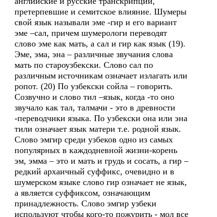
английские и русские транскрипции,
претерпевшие и семитское влияние. Шумеры
свой язык называли эме -гир и его вариант
эме –сал, причем шумерологи переводят
слово эме как мать, а сал и гир как язык (19).
Эме, эма, эна – различные звучания слова
мать по староузбекски. Слово сал по
различным источникам означает излагать или
ропот. (20) По узбекски сойла – говорить.
Созвучно и слово тил –язык, когда -то оно
звучало как тал, талмачи - это в древности
-переводчики языка. По узбекски она или эна
тили означает язык матери т.е. родной язык.
Слово эмгир среди узбеков одно из самых
популярных в каждодневной жизни-корень
эм, эмма – это и мать и грудь и сосать, а гир –
редкий архаичный суффикс, очевидно и в
шумерском языке слово гир означает не язык,
а является суффиксом, означающим
принадлежность. Слово эмгир узбеки
используют чтобы кого-то пожурить - мол все