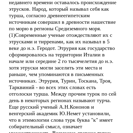
недавнего времени оставалось происхождение
этрусков. Народ, который называл себя как
турша, согласно древнеегипетским
источникам совершил в древности нашествие
по морю в регионы Средиземного моря.
(1)Современные ученые отождествляют их с
этрусками и тирренами, как их называл в 5
веке до н.э. Геродот. Этрурия как государство
сформировалось на территории Италии в
начале или середине 2 го тысячелетия до н.э.
хотя этруски могли заселить эти места и
раньше, чем упоминаются в письменных
источниках. Этрурия, Турин, Тоскана, Троя,
Тарквиний - во всех этих словах есть
отголоски турша. Между прочим турок по сей
день в некоторых регионах называют турча.
Еще русский ученый А.Н.Кононов и
венгерский академик Ю.Немет установили,
что в этимологии слова турк буква "к" имеет
собирательный смысл, означает