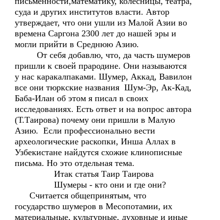
письменности,математику, колесницы, театра,
суда и других институтов власти. Автор
утверждает, что они ушли из Малой Азии во
времена Саргона 2300 лет до нашей эры и
могли прийти в Среднюю Азию.
От себя добавлю, что, да часть шумеров
пришли к своей прародине. Они называются
у нас каракалпаками. Шумер, Аккад, Вавилон
все они тюркские названия Шум-Эр, Ак-Кад,
Баба-Илан об этом я писал в своих
исследованиях. Есть ответ и на вопрос автора
(Т.Таирова) почему они пришли в Малую
Азию. Если профессионально вести
археологические раскопки, Инша Аллах в
Узбекистане найдутся схожие клинописные
письма. Но это отдельная тема.
Итак статья Таир Таирова
Шумеры - кто они и где они?
Считается общепринятым, что
государство шумеров в Месопотамии, их
материальные, культурные, духовные и иные