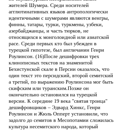
жителей Шумера. Среди носителей
агглютинативных языков антропологически
идентичными с шумерами являются венгры,
финны, татары, турки, туркмены, узбеки,
азербайджанцы, и часть тюрков, не
относящихся к монголоидной или азиатской
расе. Среди первых кто был убежден в
турецкой гипотезе, был англичанин Генри
Роулинсон. (16)После дешифровки трех
клинописных текстов на знаменитой
Бехистунской скале в Персии оказалось, что
один текст это персидский, второй семитский
а третий, по выражению Роулинсона мог быть
скифским или туранским.Позже он
окончательно остановился на турецкой
версии. К середине 19 века "святая троица"
дешифровщиков – Эдвард Хинкс, Генри
Роулинсон и Жюль Опперт установили, что
задолго до семитов в Месопотамии сложилась
культура несемитского народа, который