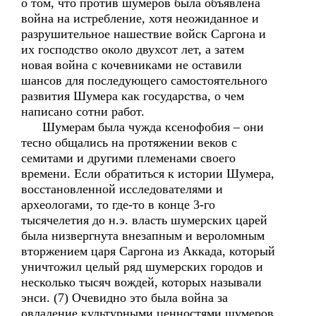
о том, что против шумеров была объявлена
война на истребление, хотя неожиданное и
разрушительное нашествие войск Саргона и
их господство около двухсот лет, а затем
новая война с кочевниками не оставили
шансов для последующего самостоятельного
развития Шумера как государства, о чем
написано сотни работ.
Шумерам была чужда ксенофобия – они
тесно общались на протяжении веков с
семитами и другими племенами своего
времени. Если обратиться к истории Шумера,
восстановленной исследователями и
археологами, то где-то в конце 3-го
тысячелетия до н.э. власть шумерских царей
была низвергнута внезапным и вероломным
вторжением царя Саргона из Аккада, который
уничтожил целый ряд шумерских городов и
несколько тысяч вождей, которых называли
энси. (7) Очевидно это была война за
овладение культурными ценностями шумеров,