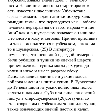
тюркских языках значит дом. У великого
поэта Навои писавшего на старотюркском
есть известная школьникам Узбекистана
фраза – демагил адами ани-ки йокдур халк
гамидин гами -, что переводится как – заботы
человека неразрывны от забот народа – и где
"ани" как и в шумерском означает он или она.
Это слово в ходу и сегодня. Причем приставка
ки также используется в узбекском, как когда-
то в шумерском. (25) В литературе
отмечается, что основной одеждой шумеров
были рубашки и туники из овечьей шерсти,
причем женская туника могла доходить до
колен и ниже и имела разрезы сбоку.
Использовались длинные и узкие полосы
войлока и лен для шитья туник. В Туркестане
до 19 века шили из узких войлочных полос
халаты и накидки. Суба или сипа как овечий
пастух в старошумерском (26)созвучны со
старотюркским и узбекским чопан или чупан,
также означающих овечий пастух и халат.