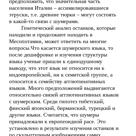
предположить, что значительная часть
населения Италии – ассимилировавшиеся
этруски, т.е. древние тюрки – могут состоять
в какой-то связи с шумерами.
Генетический анализ останков, которые
находили и продолжают находить в
Месопотамии, может ответить на многие
вопросы.Что касается шумерского языка, то
после дешифровке и изучения структуры
языка ученые пришли к единодушному
выводу, что этот язык не относится ни к
индоевропейской, ни к семитской группе, а
относится к семейству агглютинативных
языков. Много предположений выдвигаются
относительно связей агглютинативных языков
с шумерским. Среди гипотез тибетский,
финский японский, бирманский, турецкий и
другие языки. Считается, что шумеры
принадлежали к европеоидной расе. Это
установлено в результате изучения останков и
по скульптурным изображениям самих