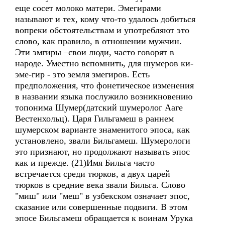
еще сосет молоко матери. Эмегирами
называют и тех, кому что-то удалось добиться
вопреки обстоятельствам и употребляют это
слово, как правило, в отношении мужчин.
Эти эмгиры –свои люди, часто говорят в
народе. Уместно вспомнить, для шумеров ки-
эме-гир - это земля змегиров. Есть
предположения, что фонетическое изменения
в названии языка послужило возникновению
топонима Шумер(датский шумеролог Ааге
Вестенхольц). Царя Гильгамеш в раннем
шумерском варианте знаменитого эпоса, как
установлено, звали Бильгамеш. Шумерологи
это признают, но продолжают называть эпос
как и прежде. (21)Имя Бильга часто
встречается среди тюрков, а двух царей
тюрков в средние века звали Бильга. Слово
"миш" или "меш" в узбекском означает эпос,
сказание или совершенные подвиги. В этом
эпосе Бильгамеш обращается к воинам Урука