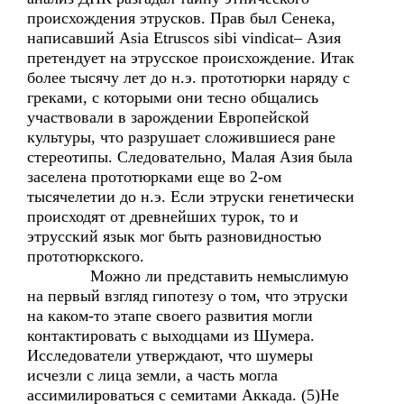
происхождения этрусков. Прав был Сенека,
написавший Asia Etruscos sibi vindicat– Азия
претендует на этрусское происхождение. Итак
более тысячу лет до н.э. прототюрки наряду с
греками, с которыми они тесно общались
участвовали в зарождении Европейской
культуры, что разрушает сложившиеся ране
стереотипы. Следовательно, Малая Азия была
заселена прототюрками еще во 2-ом
тысячелетии до н.э. Если этруски генетически
происходят от древнейших турок, то и
этрусский язык мог быть разновидностью
прототюркского.
Можно ли представить немыслимую
на первый взгляд гипотезу о том, что этруски
на каком-то этапе своего развития могли
контактировать с выходцами из Шумера.
Исследователи утверждают, что шумеры
исчезли с лица земли, а часть могла
ассимилироваться с семитами Аккада. (5)Не