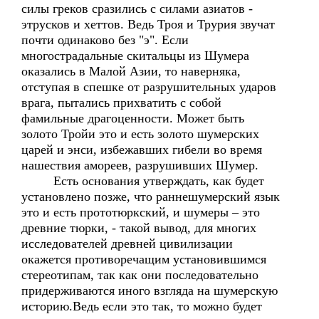
силы греков сразились с силами азиатов -
этрусков и хеттов. Ведь Троя и Трурия звучат
почти одинаково без "э". Если
многострадальные скитальцы из Шумера
оказались в Малой Азии, то наверняка,
отступая в спешке от разрушительных ударов
врага, пытались прихватить с собой
фамильные драгоценности. Может быть
золото Тройи это и есть золото шумерских
царей и энси, избежавших гибели во время
нашествия амореев, разрушивших Шумер.
Есть основания утверждать, как будет
установлено позже, что раннешумерский язык
это и есть прототюркский, и шумеры – это
древние тюрки, - такой вывод, для многих
исследователей древней цивилизации
окажется противоречащим установившимся
стереотипам, так как они последовательно
придерживаются иного взгляда на шумерскую
историю.Ведь если это так, то можно будет