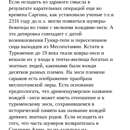
Если исходить из здравого смысла в
результате карательных операций еще во
времена Саргона, как установили ученые т.е.в
2316 году до н.э. могли появиться шумеры-
беженцы во главе с мелкими вождями-энси. А
эта датировка совпадает с датой
возникновения Гунир-тепе и переселением
сюда выходцев из Месопотамии. Кстати в
Туркмении до 19 века ткали ковры-энси и
вешали их у входа в тенты-жилища богатых и
знатных людей, каковыми были вожди
десятков разных племен. На энси племени
сарыков есть изображение праобраза
месопотамской лиры. Есть основание
предпологать, что древнешумерское название
вождей –энси может иметь отношение и к
туркменскому энси, сохранившемся в
исторической памяти как название вождей
древних знатных родов. Если исходить из
того, что часть шумеров возвратилась в
Среднюю Азию, то их культура на