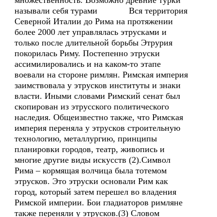
множественность. Возможно древние турки
называли себя турами Вся территория
Северной Италии до Рима на протяжении
более 2000 лет управлялась этрусками и
только после длительной борьбы Этрурия
покорилась Риму. Постепенно этруски
ассимилировались и на каком-то этапе
воевали на стороне римлян. Римская империя
заимствовала у этрусков институты и знаки
власти. Иными словами Римский сенат был
скопирован из этрусского политического
наследия. Общеизвестно также, что Римская
империя переняла у этрусков строительную
технологию, металлургию, принципы
планировки городов, театр, живопись и
многие другие виды искусств (2).Символ
Рима – кормящая волчица была тотемом
этрусков. Это этруски основали Рим как
город, который затем перешел во владения
Римской империи. Бои гладиаторов римляне
также переняли у этрусков.(3) Словом