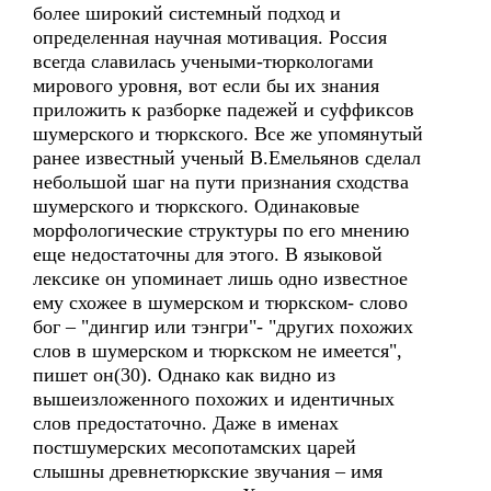
более широкий системный подход и
определенная научная мотивация. Россия
всегда славилась учеными-тюркологами
мирового уровня, вот если бы их знания
приложить к разборке падежей и суффиксов
шумерского и тюркского. Все же упомянутый
ранее известный ученый В.Емельянов сделал
небольшой шаг на пути признания сходства
шумерского и тюркского. Одинаковые
морфологические структуры по его мнению
еще недостаточны для этого. В языковой
лексике он упоминает лишь одно известное
ему схожее в шумерском и тюркском- слово
бог – "дингир или тэнгри"- "других похожих
слов в шумерском и тюркском не имеется",
пишет он(30). Однако как видно из
вышеизложенного похожих и идентичных
слов предостаточно. Даже в именах
постшумерских месопотамских царей
слышны древнетюркские звучания – имя