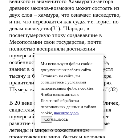
великого и знаменитого Хаммурапи-автора
древних законов-возможно может состоять из
двух слов – хаммура, что означает наследство,
и пи, что переводится как судья т.е. юрист по
делам наследства(31). "Народы, в
послешумерскую эпоху создававшие в
Месопотамии свои государства, почти
полностью восприняли достижения
шумерской культуры – ее письменность,
особенности архитектуры, систему счета,
Мы используем файлы cookie
знания в области астрономии и т.д. Спустя
для улучшения работы сайта.
тысячу и более лет после падения Шумера
Оставаясь на сайте, вы
правители Месопотамии говорили о царях
соглашаетесь с условиями
Шумера как о своих предшественниках."(32)
использования файлов cookies.
Чтобы ознакомиться с
Политикой обработки
В 20 веке стали известны тексты из табличек,
персональных данных и файлов
свидетельствовавшие о духовном влияния
cookie,
нажмите здесь
.
шумерской культуры на все последующее
Соглашаюсь
развитие человечества. Многие основные
легенды и мифы о божественном
происхождении мира, бытия и человека