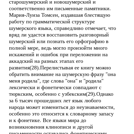
старошумерский и новошумерский и
соответственно им письменные памятники.
Мария-Луиза Томсен, издавшая блестящую
работу по грамматической структуре
шумерского языка, справедливо отмечает, что
вряд ли удастся восстановить разговорный
шумерский или познать его орфографию в
полной мере, ведь могло произойти много
искажений и ошибок при переложении на
аккадский на разных этапах его
развития(28).Перелистывая ее книгу можно
обратить внимание на шумерскую фразу "она
меня родила", где слова "она" и "родила"
лексически и фонетически совпадают с
тюркским, особенно с узбекским(29).Однако
за 6 тысяч прошедших лет язык любого
народа может измениться до неузнаваемости,
особенно это относится к словарному запасу
и к фонетике. Все языки мира до
возникновения клинописи и другой
письменности оставались фонетическими