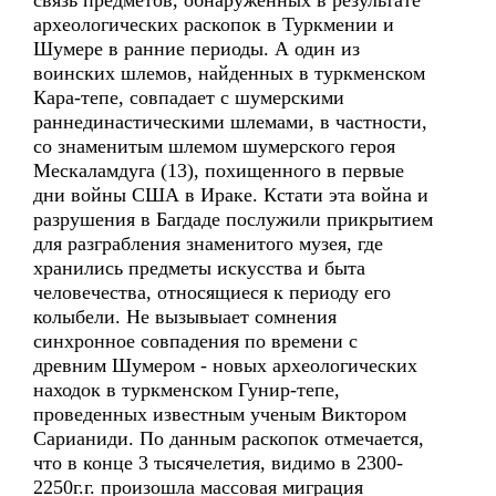
связь предметов, обнаруженных в результате
археологических раскопок в Туркмении и
Шумере в ранние периоды. А один из
воинских шлемов, найденных в туркменском
Кара-тепе, совпадает с шумерскими
раннединастическими шлемами, в частности,
со знаменитым шлемом шумерского героя
Мескаламдуга (13), похищенного в первые
дни войны США в Ираке. Кстати эта война и
разрушения в Багдаде послужили прикрытием
для разграбления знаменитого музея, где
хранились предметы искусства и быта
человечества, относящиеся к периоду его
колыбели. Не вызывыает сомнения
синхронное совпадения по времени с
древним Шумером - новых археологических
находок в туркменском Гунир-тепе,
проведенных известным ученым Виктором
Сарианиди. По данным раскопок отмечается,
что в конце 3 тысячелетия, видимо в 2300-
2250г.г. произошла массовая миграция