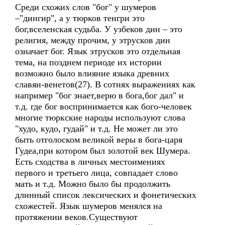
Среди схожих слов "бог" у шумеров
–"дингир", а у тюрков тенгри это
бог,вселенская судьба. У узбеков дин – это
религия, между прочим, у этрусков дин
означает бог. Язык этрусков это отдельная
тема, на позднем периоде их истории
возможно было влияние языка древних
славян-венетов(27). В сотнях выражениях как
например "бог знает,верю в бога,бог дал" и
т.д. где бог воспринимается как бого-человек
многие тюркские народы используют слова
"худо, кудо, гудай" и т.д. Не может ли это
быть отголоском великой веры в бога-царя
Гудеа,при котором был золотой век Шумера.
Есть сходства в личных местоимениях
первого и третьего лица, совпадает слово
мать и т.д. Можно было бы продолжить
длинный список лексических и фонетических
схожестей. Язык шумеров менялся на
протяжении веков.Существуют