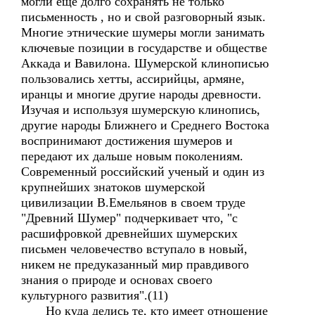
могли еще долго сохранять не только
письменность , но и свой разговорный язык.
Многие этнические шумеры могли занимать
ключевые позиции в государстве и обществе
Аккада и Вавилона. Шумерской клинописью
пользовались хетты, ассирийцы, армяне,
иранцы и многие другие народы древности.
Изучая и используя шумерскую клинопись,
другие народы Ближнего и Среднего Востока
воспринимают достижения шумеров и
передают их дальше новым поколениям.
Современный российский ученый и один из
крупнейших знатоков шумерской
цивилизации В.Емельянов в своем труде
"Древний Шумер" подчеркивает что, "с
расшифровкой древнейших шумерских
письмен человечество вступало в новый,
никем не предуказанный мир правдивого
знания о природе и основах своего
культурного развития".(11)
Но куда делись те, кто имеет отношение