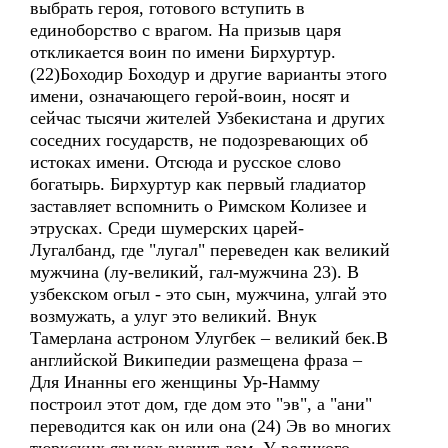
выбрать героя, готового вступить в
единоборство с врагом. На призыв царя
откликается воин по имени Бирхуртур.
(22)Боходир Боходур и другие варианты этого
имени, означающего герой-воин, носят и
сейчас тысячи жителей Узбекистана и других
соседних государств, не подозревающих об
истоках имени. Отсюда и русское слово
богатырь. Бирхуртур как первый гладиатор
заставляет вспомнить о Римском Колизее и
этрусках. Среди шумерских царей-
Лугалбанд, где "лугал" переведен как великий
мужчина (лу-великий, гал-мужчина 23). В
узбекском огыл - это сын, мужчина, улгай это
возмужать, а улуг это великий. Внук
Тамерлана астроном Улугбек – великий бек.В
английской Википедии размещена фраза –
Для Инанны его женщины Ур-Намму
построил этот дом, где дом это "эв", а "ани"
переводится как он или она (24) Эв во многих