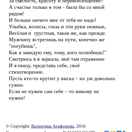
За смелость, красоту и перевоплощение?
А счастье только в том - была бы со мной
рядом!
И больше ничего мне от тебя не надо!
Улыбка, волосы, глаза и эти руки нежные,
Весёлая и грустная, такая же, как прежде.
Мужчину встретишь на пути, конечно же
"погубишь",
Как я завидую ему, тому, кого полюбишь!"
Смотрюсь я в зеркала, моё там отражение
И я пишу, представь себе, своё
стихотворение.
Пусть кто-то крутит у виска – их ум довольно
сужен.
Если не нужен сам себе – то никому не
нужен!
© Copyright:
Валентина Агафонова
, 2016