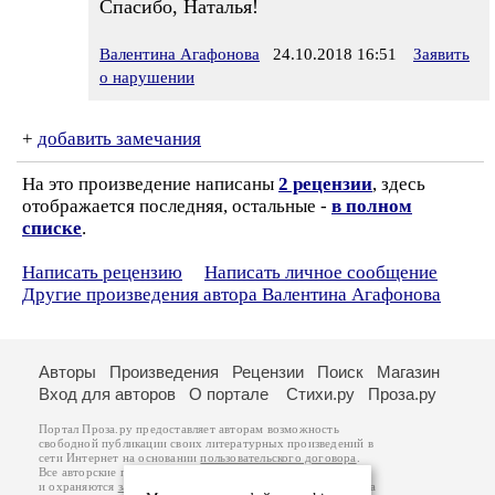
Спасибо, Наталья!
Валентина Агафонова
24.10.2018 16:51
Заявить
о нарушении
+
добавить замечания
На это произведение написаны
2 рецензии
, здесь
отображается последняя, остальные -
в полном
списке
.
Написать рецензию
Написать личное сообщение
Другие произведения автора Валентина Агафонова
Авторы
Произведения
Рецензии
Поиск
Магазин
Вход для авторов
О портале
Стихи.ру
Проза.ру
Портал Проза.ру предоставляет авторам возможность
свободной публикации своих литературных произведений в
сети Интернет на основании
пользовательского договора
.
Все авторские права на произведения принадлежат авторам
и охраняются
законом
. Перепечатка произведений возможна