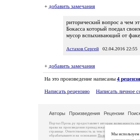
+
добавить замечания
риторический вопрос а чем эт
Бокасса который поедал свои
мусор вспыхивающий от факе
Астахов Сергей
02.04.2016 22:55
+
добавить замечания
На это произведение написаны
4 реценз
Написать рецензию
Написать личное 
Авторы
Произведения
Рецензии
Поис
Портал Проза.ру предоставляет авторам возможность св
права на произведения принадлежат авторам и охраняют
странице. Ответственность за тексты произведений авто
Мы используем ф
обрабатываются на основании
Политики обработки перс