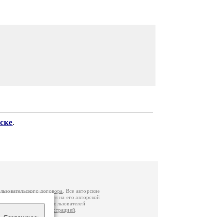
ске
.
льзовательского договора
. Все авторские
у вы можете обратиться на его авторской
й Федерации
. Данные пользователей
е
и
связаться с администрацией
.