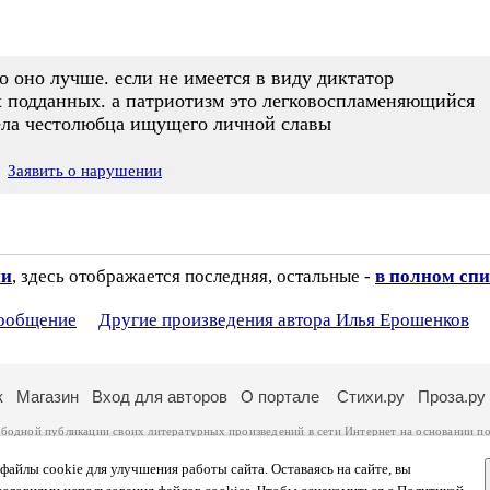
о оно лучше. если не имеется в виду диктатор
х подданных. а патриотизм это легковоспламеняющийся
ла честолюбца ищущего личной славы
Заявить о нарушении
ии
, здесь отображается последняя, остальные -
в полном спи
сообщение
Другие произведения автора Илья Ерошенков
к
Магазин
Вход для авторов
О портале
Стихи.ру
Проза.ру
ободной публикации своих литературных произведений в сети Интернет на основании
по
ся
законом
. Перепечатка произведений возможна только с согласия его автора, к котором
ры несут самостоятельно на основании
правил публикации
и
законодательства Российско
айлы cookie для улучшения работы сайта. Оставаясь на сайте, вы
ональных данных
. Вы также можете посмотреть более подробную
информацию о портал