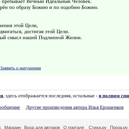
о пребывает Вечный Идеальный Человек.
орён по образу Божию и по подобию Божию.
жения этой Цели,
вигаться, достигая этой Цели.
нный смысл нашей Подлинной Жизни.
Заявить о нарушении
ии
, здесь отображается последняя, остальные -
в полном спи
сообщение
Другие произведения автора Илья Ерошенков
к
Магазин
Вход для авторов
О портале
Стихи.ру
Проза.ру