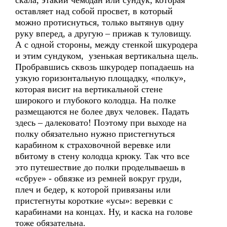
скала, этакий чемодан или сундук, которая
оставляет над собой просвет, в который
можно протиснуться, только вытянув одну
руку вперед, а другую – прижав к туловищу.
А с одной стороны, между стенкой шкуродера
и этим сундуком, узенькая вертикальна щель.
Пробравшись сквозь шкуродер попадаешь на
узкую горизонтальную площадку, «полку»,
которая висит на вертикальной стене
широкого и глубокого колодца. На полке
размещаются не более двух человек. Падать
здесь – далековато! Поэтому при выходе на
полку обязательно нужно пристегнуться
карабином к страховочной веревке или
вбитому в стену колодца крюку. Так что все
это путешествие до полки проделываешь в
«сбруе» - обвязке из ремней вокруг груди,
плеч и бедер, к которой привязаны или
пристегнуты короткие «усы»: веревки с
карабинами на концах. Ну, и каска на голове
тоже обязательна.