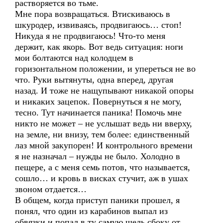
растворяется во тьме.
Мне пора возвращаться. Втискиваюсь в
шкуродер, извиваясь, продвигаюсь… стоп!
Никуда я не продвигаюсь! Что-то меня
держит, как якорь. Вот ведь ситуация: ноги
мои болтаются над колодцем в
горизонтальном положении, и упереться не во
что. Руки вытянуты, одна вперед, другая
назад. И тоже не нащупывают никакой опоры
и никаких зацепок. Повернуться я не могу,
тесно. Тут начинается паника! Помочь мне
никто не может – не услышат ведь ни вверху,
на земле, ни внизу, тем более: единственный
лаз мной закупорен! И контрольного времени
я не назначал – нужды не было. Холодно в
пещере, а с меня семь потов, что называется,
сошло… и кровь в висках стучит, аж в ушах
звоном отдается…
В общем, когда приступ паники прошел, я
понял, что один из карабинов выпал из
обвязки и попал в ту самую щель сбоку от