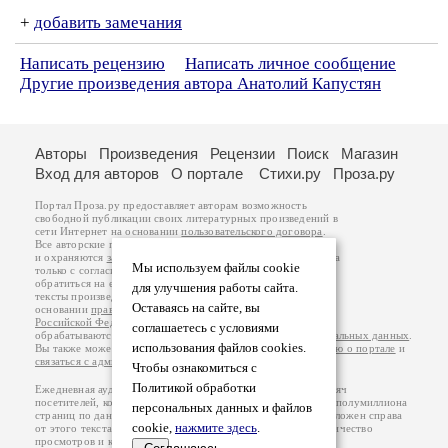
+
добавить замечания
Написать рецензию
Написать личное сообщение
Другие произведения автора Анатолий Капустян
Авторы
Произведения
Рецензии
Поиск
Магазин
Вход для авторов
О портале
Стихи.ру
Проза.ру
Портал Проза.ру предоставляет авторам возможность
свободной публикации своих литературных произведений в
сети Интернет на основании
пользовательского договора
.
Все авторские права на произведения принадлежат авторам
и охраняются
законом
. Перепечатка произведений возможна
Мы используем файлы cookie
только с согласия его автора, к которому вы можете
обратиться на его авторской странице. Ответственность за
для улучшения работы сайта.
тексты произведений авторы несут самостоятельно на
Оставаясь на сайте, вы
основании
правил публикации
и
законодательства
Российской Федерации
. Данные пользователей
соглашаетесь с условиями
обрабатываются на основании
Политики обработки персональных данных
.
использования файлов cookies.
Вы также можете посмотреть более подробную
информацию о портале
и
связаться с администрацией
.
Чтобы ознакомиться с
Политикой обработки
Ежедневная аудитория портала Проза.ру – порядка 100 тысяч
посетителей, которые в общей сумме просматривают более полумиллиона
персональных данных и файлов
страниц по данным счетчика посещаемости, который расположен справа
cookie,
нажмите здесь
.
от этого текста. В каждой графе указано по две цифры: количество
просмотров и количество посетителей.