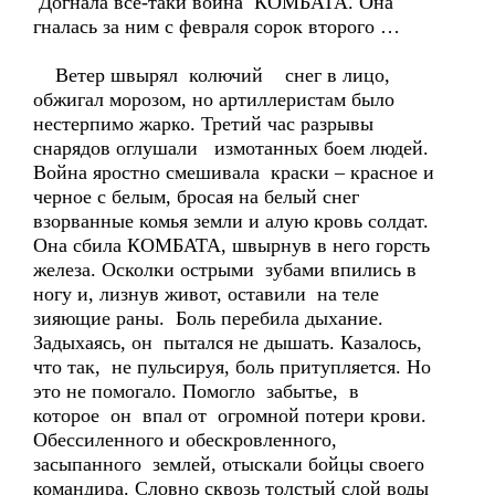
Догнала все-таки война КОМБАТА. Она
гналась за ним с февраля сорок второго …
Ветер швырял колючий снег в лицо,
обжигал морозом, но артиллеристам было
нестерпимо жарко. Третий час разрывы
снарядов оглушали измотанных боем людей.
Война яростно смешивала краски – красное и
черное с белым, бросая на белый снег
взорванные комья земли и алую кровь солдат.
Она сбила КОМБАТА, швырнув в него горсть
железа. Осколки острыми зубами впились в
ногу и, лизнув живот, оставили на теле
зияющие раны. Боль перебила дыхание.
Задыхаясь, он пытался не дышать. Казалось,
что так, не пульсируя, боль притупляется. Но
это не помогало. Помогло забытье, в
которое он впал от огромной потери крови.
Обессиленного и обескровленного,
засыпанного землей, отыскали бойцы своего
командира. Словно сквозь толстый слой воды