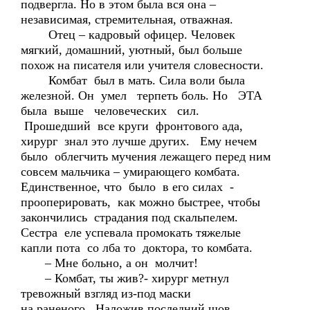
подвергла. Но в этом была вся она –
независимая, стремительная, отважная.
Отец – кадровый офицер. Человек
мягкий, домашний, уютный, был больше
похож на писателя или учителя словесности.
Комбат был в мать. Сила воли была
железной. Он умел терпеть боль. Но ЭТА
была выше человеческих сил.
Прошедший все круги фронтового ада,
хирург знал это лучше других. Ему нечем
было облегчить мучения лежащего перед ним
совсем мальчика – умирающего комбата.
Единственное, что было в его силах -
прооперировать, как можно быстрее, чтобы
закончились страдания под скальпелем.
Сестра еле успевала промокать тяжелые
капли пота со лба то доктора, то комбата.
– Мне больно, а он молчит!
– Комбат, ты жив?- хирург метнул
тревожный взгляд из-под маски
на раненого. Наложив последний шов,