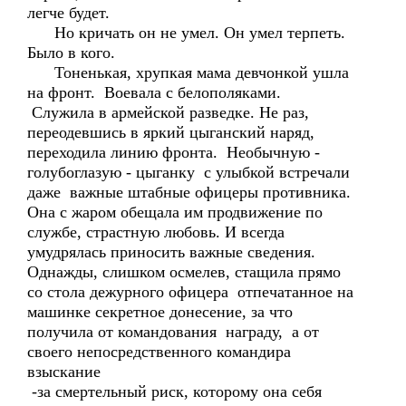
легче будет.
Но кричать он не умел. Он умел терпеть.
Было в кого.
Тоненькая, хрупкая мама девчонкой ушла
на фронт. Воевала с белополяками.
Служила в армейской разведке. Не раз,
переодевшись в яркий цыганский наряд,
переходила линию фронта. Необычную -
голубоглазую - цыганку с улыбкой встречали
даже важные штабные офицеры противника.
Она с жаром обещала им продвижение по
службе, страстную любовь. И всегда
умудрялась приносить важные сведения.
Однажды, слишком осмелев, стащила прямо
со стола дежурного офицера отпечатанное на
машинке секретное донесение, за что
получила от командования награду, а от
своего непосредственного командира
взыскание
-за смертельный риск, которому она себя