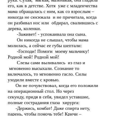
рука. Сухая, мягкая, маленькая, она гладила
его, как в детстве. Хотя уже с младенчества
мама обращалась с ним, как со взрослым –
никогда не сюсюкала и не причитала, когда
он разбивал нос или обдирал, свалившись с
дерева, коленки.
-Заживет! - успокаивала она сына.
Он никогда не слышал, чтобы мама
молилась, а сейчас ее губы шептали:
-Господи! Помоги моему мальчику!
Родной мой! Родной мой!
Слезы сами выливались из глаз и
мгновенно высыхали. Сознание то
включалось, то мгновенно гасло. Силы
уходили вместе с кровью.
Он не почувствовал, когда его положили
на операционный стол. Но через
секунду, придя в себя, увидел уставшие,
полные сострадания глаза хирурга:
-Держись, комбат! Даже спирта нету,
парень, чтобы помочь тебе! Кричи –