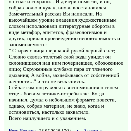
он спас и сохранил. И дочери помогли, и он,
собрав волю в кулак, вновь восстановился.
Замечательный рассказ Вы написали. На
высочайшем уровне владения художественным
словом использовали литературные обороты в
виде метафор, эпитетов, фразеологизмов и
других, придав произведению неповторимость и
запоминаемость:
" Стирая с лица шершавой рукой черный снег;
Словно сквозь толстый слой воды увидел он
склонившееся над ним почерневшее, обожженное
лицо; Окруженные клубами пара от тяжелого
дыхания; А война, захлебываясь от собственной
алчности..." и это не весь список.
Сейчас сам погрузился в воспоминания о своем
отце - боевом летчике-истребителе. Когда
начинал, думал о небольшом формате повести,
однако, собрав материал, не знаю, когда и
остановиться, настолько захватило.
Всего наилучшего и с уважением.
Иван Иволгин
28.07.2026 17:34
•
Заявить о