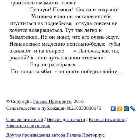
произносит мамины слова:
- Господи! Помоги! Спаси и сохрани!
Усилием воли он заставляет себя
спуститься из поднебесья, откуда совсем не
хочется возвращаться. Тут так легко и
безмятежно. Но он знает, что его очень ждут.
Невыносимо медленно пепельно-белые губы
оживают и на вопрос: « Папочка, как ты,
родной? »– они чуть слышно отвечают:
- Еще не разобрался…
Но понял комбат - он опять победил войну…
© Copyright:
Галина Преториус
, 2016
Свидетельство о публикации №216033000675
Список читателей
/
Версия для печати
/
Разместить анонс
/
Заявить о нарушении
Другие произведения автора Галина Преториус