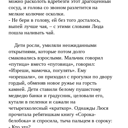
можно расколоть вдребезги этот драгоценный
сосуд, и голова со звоном разлетится на
мелкие колючие осколки.
- Не бери в голову, ей без того досталось,
выпей лучше чая, – с этими словами Люда
пошла наливать чай.
Дети росли, умиляли неожиданными
открытиями, которые потом долго
смаковались взрослыми. Мальчик говорил
«путица» вместо «пуговица», говорил:
«Изреши, мамочка, погулять». Ему
«изрешали», он приходил с прогулки по двору
гордый, обменяв новое ружье на горсть
камней. Дети ставили белому пушистому
медведю банки и градусник, целовали его,
кутали в пеленки и сажали на
четырехколесный «краткор». Однажды Люся
прочитала ребятишкам книгу «Сорока-
белобока» и спросила, тыча пальцем в сороку:
- Кто это?