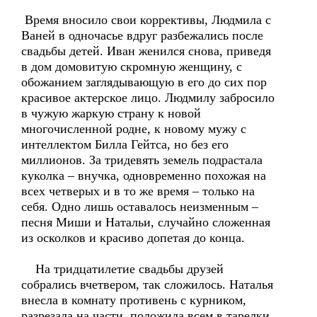
Время вносило свои коррективы, Людмила с
Ваней в одночасье вдруг разбежались после
свадьбы детей. Иван женился снова, приведя
в дом домовитую скромную женщину, с
обожанием заглядывающую в его до сих пор
красивое актерское лицо. Людмилу забросило
в чужую жаркую страну к новой
многочисленной родне, к новому мужу с
интеллектом Билла Гейтса, но без его
миллионов. За тридевять земель подрастала
куколка – внучка, одновременно похожая на
всех четверых и в то же время – только на
себя. Одно лишь оставалось неизменным –
песня Миши и Натальи, случайно сложенная
из осколков и красиво допетая до конца.
На тридцатилетие свадьбы друзей
собрались вчетвером, так сложилось. Наталья
внесла в комнату противень с курником,
разрезала на части, положила всем в тарелки.