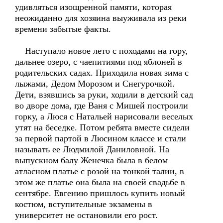
удивляться изощренной памяти, которая
неожиданно для хозяина выуживала из реки
времени забытые факты.
Наступало новое лето с походами на гору,
дальнее озеро, с чаепитиями под яблоней в
родительских садах. Приходила новая зима с
лыжами, Дедом Морозом и Снегурочкой.
Дети, взявшись за руки, ходили в детский сад
во дворе дома, где Ваня с Мишей построили
горку, а Люся с Натальей нарисовали веселых
утят на беседке. Потом ребята вместе сидели
за первой партой в Люсином классе и стали
называть ее Людмилой Даниловной. На
выпускном балу Женечка была в белом
атласном платье с розой на тонкой талии, в
этом же платье она была на своей свадьбе в
сентябре. Евгению пришлось купить новый
костюм, вступительные экзамены в
университет не остановили его рост.