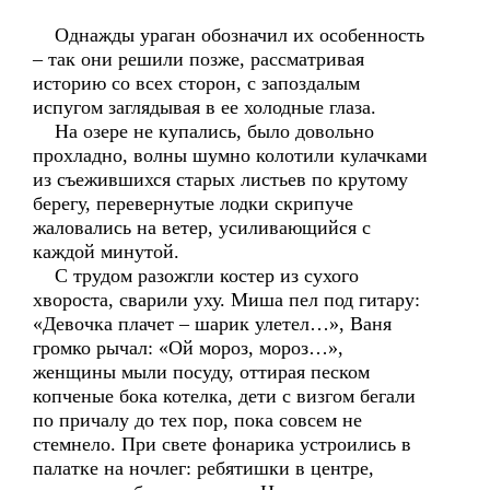
Однажды ураган обозначил их особенность
– так они решили позже, рассматривая
историю со всех сторон, с запоздалым
испугом заглядывая в ее холодные глаза.
На озере не купались, было довольно
прохладно, волны шумно колотили кулачками
из съежившихся старых листьев по крутому
берегу, перевернутые лодки скрипуче
жаловались на ветер, усиливающийся с
каждой минутой.
С трудом разожгли костер из сухого
хвороста, сварили уху. Миша пел под гитару:
«Девочка плачет – шарик улетел…», Ваня
громко рычал: «Ой мороз, мороз…»,
женщины мыли посуду, оттирая песком
копченые бока котелка, дети с визгом бегали
по причалу до тех пор, пока совсем не
стемнело. При свете фонарика устроились в
палатке на ночлег: ребятишки в центре,