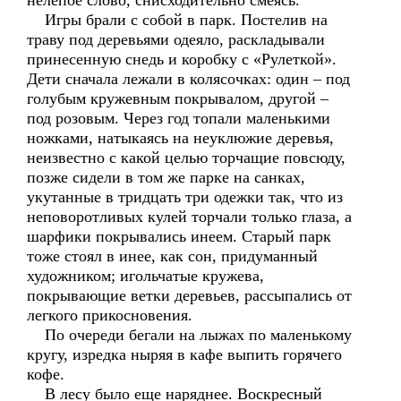
нелепое слово, снисходительно смеясь.
Игры брали с собой в парк. Постелив на
траву под деревьями одеяло, раскладывали
принесенную снедь и коробку с «Рулеткой».
Дети сначала лежали в колясочках: один – под
голубым кружевным покрывалом, другой –
под розовым. Через год топали маленькими
ножками, натыкаясь на неуклюжие деревья,
неизвестно с какой целью торчащие повсюду,
позже сидели в том же парке на санках,
укутанные в тридцать три одежки так, что из
неповоротливых кулей торчали только глаза, а
шарфики покрывались инеем. Старый парк
тоже стоял в инее, как сон, придуманный
художником; игольчатые кружева,
покрывающие ветки деревьев, рассыпались от
легкого прикосновения.
По очереди бегали на лыжах по маленькому
кругу, изредка ныряя в кафе выпить горячего
кофе.
В лесу было еще наряднее. Воскресный