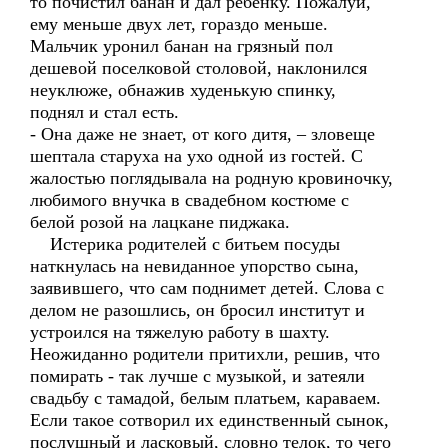
то почистил банан и дал ребенку. Пожалуй,
ему меньше двух лет, гораздо меньше.
Мальчик уронил банан на грязный пол
дешевой поселковой столовой, наклонился
неуклюже, обнажив худенькую спинку,
поднял и стал есть.
- Она даже не знает, от кого дитя, – зловеще
шептала старуха на ухо одной из гостей. С
жалостью поглядывала на родную кровиночку,
любимого внучка в свадебном костюме с
белой розой на лацкане пиджака.
Истерика родителей с битьем посуды
наткнулась на невиданное упорство сына,
заявившего, что сам поднимет детей. Слова с
делом не разошлись, он бросил институт и
устроился на тяжелую работу в шахту.
Неожиданно родители притихли, решив, что
помирать - так лучше с музыкой, и затеяли
свадьбу с тамадой, белым платьем, караваем.
Если такое сотворил их единственный сынок,
послушный и ласковый, словно телок, то чего