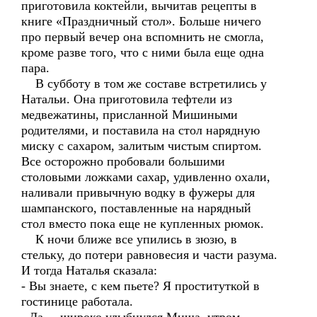
приготовила коктейли, вычитав рецепты в
книге «Праздничный стол». Больше ничего
про первый вечер она вспомнить не смогла,
кроме разве того, что с ними была еще одна
пара.
В субботу в том же составе встретились у
Натальи. Она приготовила тефтели из
медвежатины, присланной Мишиными
родителями, и поставила на стол нарядную
миску с сахаром, залитым чистым спиртом.
Все осторожно пробовали большими
столовыми ложками сахар, удивленно охали,
наливали привычную водку в фужеры для
шампанского, поставленные на нарядный
стол вместо пока еще не купленных рюмок.
К ночи ближе все упились в зюзю, в
стельку, до потери равновесия и части разума.
И тогда Наталья сказала:
- Вы знаете, с кем пьете? Я проституткой в
гостинице работала.