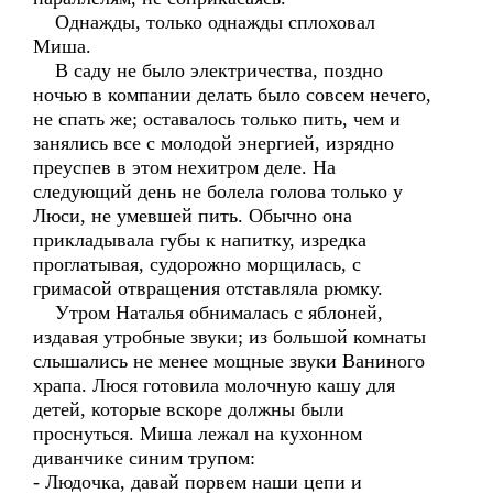
Однажды, только однажды сплоховал
Миша.
В саду не было электричества, поздно
ночью в компании делать было совсем нечего,
не спать же; оставалось только пить, чем и
занялись все с молодой энергией, изрядно
преуспев в этом нехитром деле. На
следующий день не болела голова только у
Люси, не умевшей пить. Обычно она
прикладывала губы к напитку, изредка
проглатывая, судорожно морщилась, с
гримасой отвращения отставляла рюмку.
Утром Наталья обнималась с яблоней,
издавая утробные звуки; из большой комнаты
слышались не менее мощные звуки Ваниного
храпа. Люся готовила молочную кашу для
детей, которые вскоре должны были
проснуться. Миша лежал на кухонном
диванчике синим трупом:
- Людочка, давай порвем наши цепи и