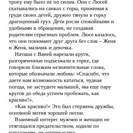
тропу ему было не по силам. Они с Люсей
скатывались на санках с горы, прижимая к
груди своих детей, дружно тянули в горку
драгоценный груз. Дети росли спокойными и
удобными в обращении, не создавая
родителям серьезных проблем. Люсе казалось,
что они понимают друг друга без слов – Женя
и Женя, мальчик и девочка.
Наташа с Ваней нарезали круги,
разгоряченные подъезжали к горке, где
говорили близким незначительные слова,
которые обозначали любовь: «Спасибо, что
даете нам возможность кататься, чудная
погода, не застудите малышей, мы еще пару
кругов до обеда успеем пробежать, как
красиво!».
«Как красиво!» Это был стержень дружбы,
основной мотив хорошей песни.
Взаимный интерес мужчин и женщин не
отягощался предательством, ходили по
параллелям, не соприкасаясь.