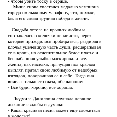
- чтобы убить тоску в сердце.
Миша снова хвастался медалью чемпиона
города по лыжному марафону, это, похоже,
была его самая трудная победа в жизни.
Свадьба летела на крыльях любви и
спотыкалась о колючки ненависти, через
которые приходилось пробираться, раздирая в
клочья уцелевшую часть души, расцарапывая
ее в кровь, но ослепительное белое платье и
бесшабашная улыбка маскировали все.
Жених, как наседка, прячущая под крылом
цыплят, прятал свою любимую от недобрых
взглядов, поворачивая ее к себе. Тогда она
видела только его глаза, обещающие:
- Все будет хорошо, все хорошо.
Людмила Даниловна слушала нервное
дыхание свадьбы и думала:
- Какая красивая песня может еще сложиться
у молодых!