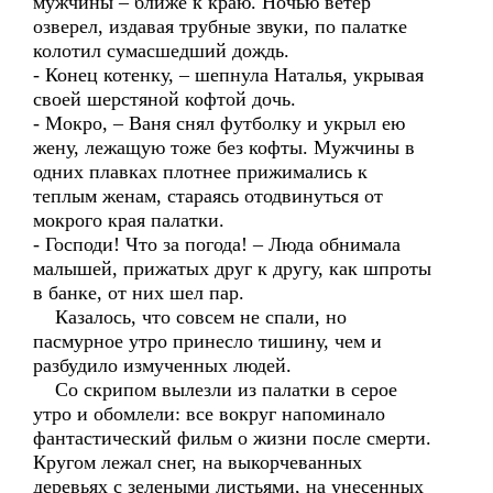
мужчины – ближе к краю. Ночью ветер
озверел, издавая трубные звуки, по палатке
колотил сумасшедший дождь.
- Конец котенку, – шепнула Наталья, укрывая
своей шерстяной кофтой дочь.
- Мокро, – Ваня снял футболку и укрыл ею
жену, лежащую тоже без кофты. Мужчины в
одних плавках плотнее прижимались к
теплым женам, стараясь отодвинуться от
мокрого края палатки.
- Господи! Что за погода! – Люда обнимала
малышей, прижатых друг к другу, как шпроты
в банке, от них шел пар.
Казалось, что совсем не спали, но
пасмурное утро принесло тишину, чем и
разбудило измученных людей.
Со скрипом вылезли из палатки в серое
утро и обомлели: все вокруг напоминало
фантастический фильм о жизни после смерти.
Кругом лежал снег, на выкорчеванных
деревьях с зелеными листьями, на унесенных