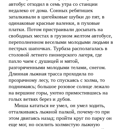
автобус отходил в семь утра со станции
недалеко от дома. Сонных ребятишек
заталкивали в цигейковые шубки до пят, в
одинаковые красные валенки, в пуховые
платки. Потом пристраивали досыпать на
свободных местах в грузном желтом автобусе,
переполненном веселыми молодыми людьми в
пестрых шапочках. Турбаза располагалась в
столовой летнего пионерского лагеря, где
пахло чаем с душицей и мятой,
разгоряченными молодыми телами, снегом.
Длинная лыжная трасса проходила по
прозрачному лесу, то спускаясь с холма, то
поднимаясь; большое розовое солнце лежало
на вершине горы, уютно примостившись на
голых ветвях берез и дубов.
Миша кататься не умел, он умел ходить,
отталкиваясь лыжной палкой, почему-то при
этом двигаясь назад; пройти круг по парку он
еще мог, но осилить холмистую лыжную