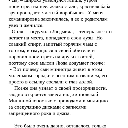
- Да, – широко улыбнулся Миша, утром
посмотрел на нее: жалко стало, красивая баба
зря пропадает, чистый воробышек. У меня
командировка закончилась, я ее к родителям
увез и женился.
- Опля! – подумала Людмила, – теперь кое-что
встает на места, попадает в свои лузы. Но
сладкий спирт, запитый горячим чаем с
тортом, возмущался в своей обители и
норовил посмотреть на других гостей,
поэтому свои мысли Люда додумает позже:
- Вот почему сын министра живет в этом
маленьком городке с осенним названием, его
просто в ссылку сослали с глаз долой.
Позже она узнает о своей прозорливости,
заодно откроется завеса над хипповской
Мишиной юностью с приводами в милицию
за спекуляцию дисками с записями
запрещенного рока и джаза.
Это было очень давно, оставалось только