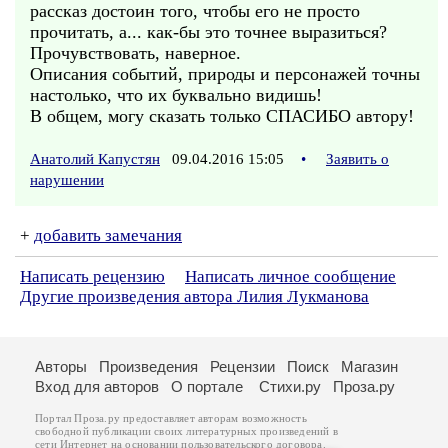
рассказ достоин того, чтобы его не просто
прочитать, а... как-бы это точнее выразиться?
Прочувствовать, наверное.
Описания событий, природы и персонажей точны
настолько, что их буквально видишь!
В общем, могу сказать только СПАСИБО автору!
Анатолий Капустян
09.04.2016 15:05
•
Заявить о
нарушении
+
добавить замечания
Написать рецензию
Написать личное сообщение
Другие произведения автора Лилия Лукманова
Авторы
Произведения
Рецензии
Поиск
Магазин
Вход для авторов
О портале
Стихи.ру
Проза.ру
Портал Проза.ру предоставляет авторам возможность
свободной публикации своих литературных произведений в
сети Интернет на основании
пользовательского договора
.