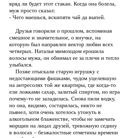
вряд ли будет этот стакан. Когда она болела,
муж просто сказал:
- Чего маешься, вскипяти чай да выпей.
Друзья говорили о прошлом, вспоминая
смешное и значительное, о внучке, на
которую был направлен вектор любви всех
четверых. Наталья мимоходом ерошила
волосы мужа, он обнимал ее за плечи и тепло
улыбался.
Позже отыскали старую игрушку с
недостающими фишками, чудом уцелевшую
на антресолях той же квартиры, где когда-то
ели ложками сахар, залитый спиртом, но игра
почему-то не заладилась. Снова пили водку,
но она, видимо, состарилась, никто не
пьянел, хотя очень хотелось утонуть в
алкогольном блаженстве, чтобы не замечать
морщин на лицах друзей, тревожную седину
в волосах – безжалостные отметины времени