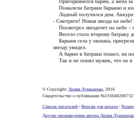
Пригорюнился барин, а жена за х
Пожалели батраки барыню и новый
Ладный получился дом. Аккурат н
- Смотрите! Новая звезда на небе!
Посмотрел звездочет на небо – пр
Весело стало второму батраку до
Барыня села у окошка, пригрела к
звезду увидел.
А барин в батраки пошел, на нов
Так и не понял мужик, что не в 
© Copyright:
Лилия Лукманова
, 2016
Свидетельство о публикации №21604020073
Список читателей
/
Версия для печати
/
Разме
Другие произведения автора Лилия Лукманов