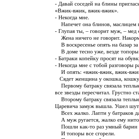
- Давай соседей на блины пригласи
«Вжик-вжик, вжик-вжик».
- Некогда мне.
Напечет она блинов, маслицем по
- Глупая ты, – говорит муж, – мед
Жена ничего не говорит. Накорми
В воскресенье опять на базар за
В доме тесно уже, везде топоры 
- Батраки копейку просят на обувк
- Некогда мне с тобой разговоры р
И опять: «вжик-вжик, вжик-вжи
Сядет женщина у окошка, кошку н
Первому батраку связала теплые 
все звезды пересчитал. Грустно с
Второму батраку связала теплые 
Царевича замуж вышла. Ушел шут н
Всех жалко. Лапти у батраков д
А муж ругается, жалко ему ниток.
Пошли как-то раз умный барин и е
И топоры все сгорели.