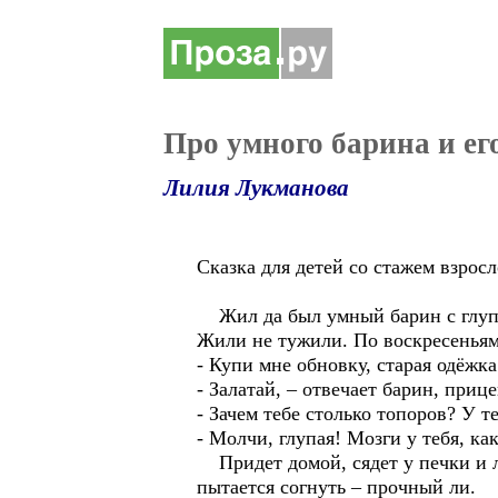
Про умного барина и ег
Лилия Лукманова
Сказка для детей со стажем взрос
Жил да был умный барин с глупо
Жили не тужили. По воскресеньям 
- Купи мне обновку, старая одёжка
- Залатай, – отвечает барин, приц
- Зачем тебе столько топоров? У т
- Молчи, глупая! Мозги у тебя, ка
Придет домой, сядет у печки и л
пытается согнуть – прочный ли.