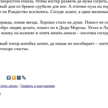
воростом пошла, чтобы костер разжечь да мужа согреть
 дом из бревен срубили для нее. А птички пуха на пе
а Рождество вселились. Соседи ахают, а один маленьки
авда, новая звезда. Хорошо стало на душе. Пошел он сн
бро людям делать, пошел он в Деды Морозы. Уехал в Л
ошку на коленях и опять вязать начала – носочки сосед
ый топор копейку копит, да никак не насобирает – лапт
топоре счастье.
2
стить анонс
/
Заявить о нарушении
а