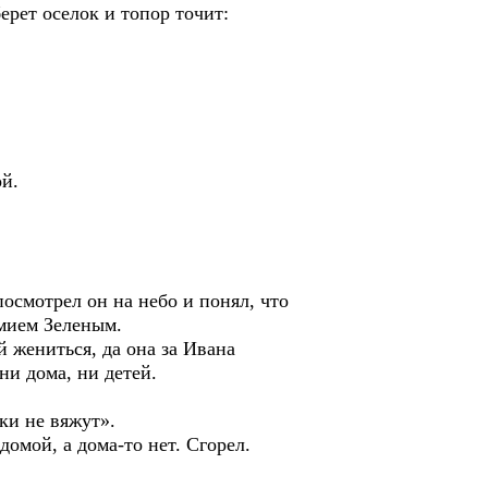
ерет оселок и топор точит:
й.
смотрел он на небо и понял, что
Змием Зеленым.
 жениться, да она за Ивана
ни дома, ни детей.
ки не вяжут».
омой, а дома-то нет. Сгорел.