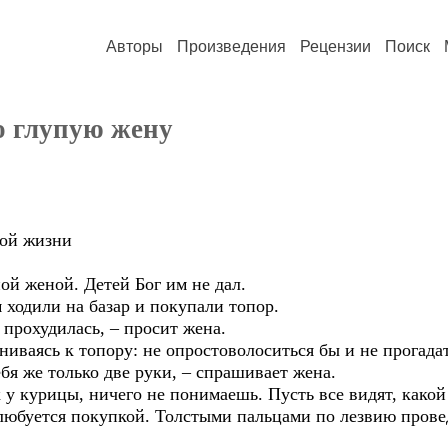
Авторы
Произведения
Рецензии
Поиск
о глупую жену
лой жизни
й женой. Детей Бог им не дал.
ходили на базар и покупали топор.
 прохудилась, – просит жена.
ениваясь к топору: не опростоволоситься бы и не прогадат
ебя же только две руки, – спрашивает жена.
к у курицы, ничего не понимаешь. Пусть все видят, какой
юбуется покупкой. Толстыми пальцами по лезвию провед