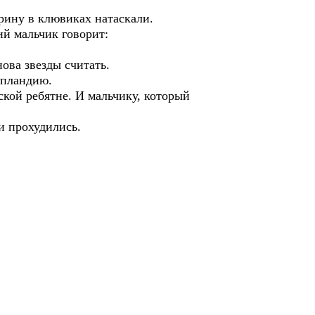
.
рину в клювиках натаскали.
й мальчик говорит:
ова звезды считать.
апландию.
ской ребятне. И мальчику, который
и прохудились.