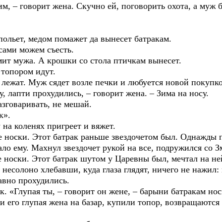
м, – говорит жена. Скучно ей, поговорить охота, а муж б
льет, медом помажет да вынесет батракам.
 сами можем съесть.
т мужа. А крошки со стола птичкам вынесет.
 топором идут.
лежат. Муж сядет возле печки и любуется новой покупко
у, лапти прохудились, – говорит жена. – Зима на носу.
азговаривать, не мешай.
к».
а коленях пригреет и вяжет.
носки. Этот батрак раньше звездочетом был. Однажды по
тало ему. Махнул звездочет рукой на все, подружился со 
носки. Этот батрак шутом у Царевны был, мечтал на ней
есолоно хлебавши, куда глаза глядят, ничего не нажил: 
авно прохудились.
 «Глупая ты, – говорит он жене, – барыни батракам нос
го глупая жена на базар, купили топор, возвращаются д