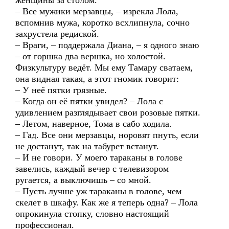
женщины за столом.
– Все мужики мерзавцы, – изрекла Лола,
вспомнив мужа, коротко всхлипнула, сочно
захрустела редиской.
– Враги, – поддержала Диана, – я одного знаю
– от горшка два вершка, но холостой.
Физкультуру ведёт. Мы ему Тамару сватаем,
она видная такая, а этот гномик говорит:
– У неё пятки грязные.
– Когда он её пятки увидел? – Лола с
удивлением разглядывает свои розовые пятки.
– Летом, наверное, Тома в сабо ходила.
– Гад. Все они мерзавцы, норовят пнуть, если
не достанут, так на табурет встанут.
– И не говори. У моего тараканы в голове
завелись, каждый вечер с телевизором
ругается, а выключишь – со мной.
– Пусть лучше уж тараканы в голове, чем
скелет в шкафу. Как же я теперь одна? – Лола
опрокинула стопку, словно настоящий
профессионал.