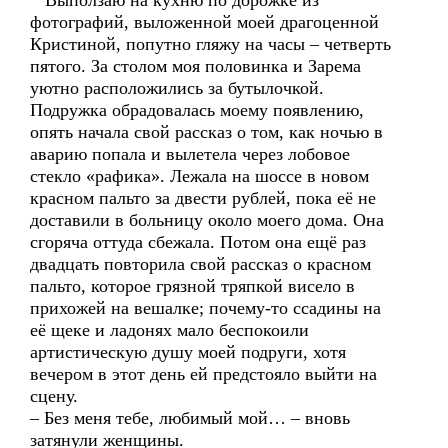
Выползаю на кухню по дорожке из
фотографий, выложенной моей драгоценной
Кристиной, попутно гляжу на часы – четверть
пятого. За столом моя половинка и Зарема
уютно расположились за бутылочкой.
Подружка обрадовалась моему появлению,
опять начала свой рассказ о том, как ночью в
аварию попала и вылетела через лобовое
стекло «рафика». Лежала на шоссе в новом
красном пальто за двести рублей, пока её не
доставили в больницу около моего дома. Она
сгоряча оттуда сбежала. Потом она ещё раз
двадцать повторила свой рассказ о красном
пальто, которое грязной тряпкой висело в
прихожей на вешалке; почему-то ссадины на
её щеке и ладонях мало беспокоили
артистическую душу моей подруги, хотя
вечером в этот день ей предстояло выйти на
сцену.
– Без меня тебе, любимый мой… – вновь
затянули женщины.