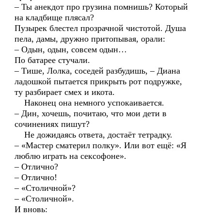
– Ты анекдот про грузина помнишь? Который
на кладбище плясал?
Пузырек блестел прозрачной чистотой. Душа
пела, дамы, дружно притопывая, орали:
– Одын, одын, совсем одын…
По батарее стучали.
– Тише, Лолка, соседей разбудишь, – Диана
ладошкой пытается прикрыть рот подружке,
ту разбирает смех и икота.
Наконец она немного успокаивается.
– Дин, хочешь, почитаю, что мои дети в
сочинениях пишут?
Не дожидаясь ответа, достаёт тетрадку.
– «Мастер сматерил полку». Или вот ещё: «Я
люблю играть на сексофоне».
– Отлично?
– Отлично!
– «Столичной»?
– «Столичной».
И вновь: