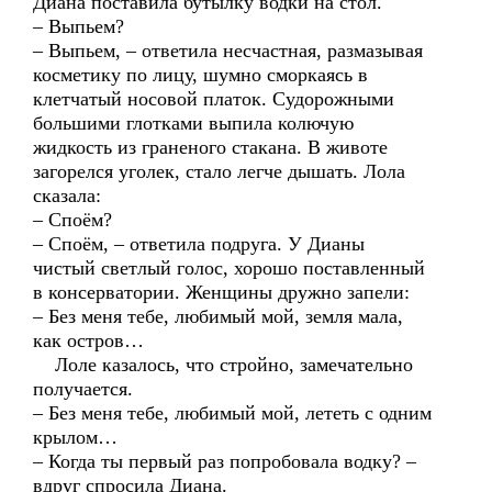
Диана поставила бутылку водки на стол.
– Выпьем?
– Выпьем, – ответила несчастная, размазывая
косметику по лицу, шумно сморкаясь в
клетчатый носовой платок. Судорожными
большими глотками выпила колючую
жидкость из граненого стакана. В животе
загорелся уголек, стало легче дышать. Лола
сказала:
– Споём?
– Споём, – ответила подруга. У Дианы
чистый светлый голос, хорошо поставленный
в консерватории. Женщины дружно запели:
– Без меня тебе, любимый мой, земля мала,
как остров…
Лоле казалось, что стройно, замечательно
получается.
– Без меня тебе, любимый мой, лететь с одним
крылом…
– Когда ты первый раз попробовала водку? –
вдруг спросила Диана.