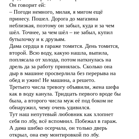
Он говорит ей:
– Погоди немного, милая, я мигом ещё
принесу. Пошел. Дорога до магазина
неблизкая, поэтому он забыл, куда и за чем
шёл. Точнее, за чем шёл – не забыл, купил
бутылочку и к друзьям.
Дама сердца в гараже томится. День томится,
второй. Всю воду, какую нашла, выпила,
поплясала от холода, потом наткнулась на
дрель да за работу принялась. Сколько она
дыр в машине просверлила без перерыва на
обед и ужин! Не машина, а решето.
Третьего числа тревогу объявили, жена шефа
как в воду канула. Тридцать первого вроде бы
была, а второго числа муж её под боком не
обнаружил, чему очень удивился.
Тут наш непутевый любовник как хлопнет
себя по лбу, всё вспомнил. Побежал в гараж.
А дама шибко осерчала, он только дверь
открыл, она ему монтировкой по лбу.