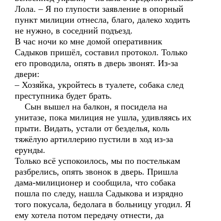
Лола. – Я по глупости заявление в опорный
пункт милиции отнесла, благо, далеко ходить
не нужно, в соседний подъезд.
В час ночи ко мне домой оперативник
Садыков пришёл, составил протокол. Только
его проводила, опять в дверь звонят. Из-за
двери:
– Хозяйка, укройтесь в туалете, собака след
преступника будет брать.
Сын вышел на балкон, я посидела на
унитазе, пока милиция не ушла, удивляясь их
прыти. Видать, устали от безделья, коль
тяжёлую артиллерию пустили в ход из-за
ерунды.
Только всё успокоилось, мы по постелькам
разбрелись, опять звонок в дверь. Пришла
дама-милиционер и сообщила, что собака
пошла по следу, нашла Садыкова и изрядно
того покусала, бедолага в больницу угодил. Я
ему хотела потом передачу отнести, да