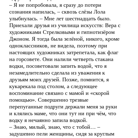
– Я не попробовала, я сразу до потери
сознания напилась, – сквозь слёзы Лола
улыбнулась. – Мне лет шестнадцать было.
Приехали друзья из училища искусств: Вера с
художниками Стрелковыми и гипнотизёром
Джоном. Я тогда была зелёной, никого, кроме
одноклассников, не видела, поэтому при
настоящих художниках затрепетала, как флаг
на горсовете. Они налили четверть стакана
водки, посоветовали запить водой, что я
незамедлительно сделала из уважения к
друзьям моих друзей. Позже, помнится, я
кукарекала под столом, а следующее
воспоминание связано с мамой и «скорой
помощью». Совершенно трезвые
перепуганные подруги держали меня за руки
и клялись маме, что они тут ни при чём, что
водку я нечаянно запила водкой.
– Знаю, милый, знаю, что с тобой… –
задушевно пели женщины, сидя за круглым