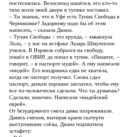
постеснялась. Велосипед нашёлся, его кто-то
тихо возле моей двери в тупике поставил.
– Ты знаешь, что в Уфе есть Тупик Свободы в
Черниковке? Задорнову надо бы об этом
написать, – сказала Диана.
– Тупик Свободы – это ерунда, – хмыкнула
Лола, – у нас на истфаке Лазарь Шмулензон
учился. В Израиль собрался на свободу,
пошёл в ОВИР, да попал в тупик. «Пишите, –
говорит, – в паспорте иудей». А ему написали
«индей». Его кондрашка едва не хватила,
когда он паспорт получил. Снова сдал
паспорт, деньги хорошие заплатил, чтобы ему
все по-человечески сделали. Что ты думаешь?
Сделали, конечно. Написали «индейский
еврей».
От безудержного смеха дамы похрюкивали.
Давясь смехом, вытирая краем скатерти
выступившие слёзы, Диана подхватила
эстафету: