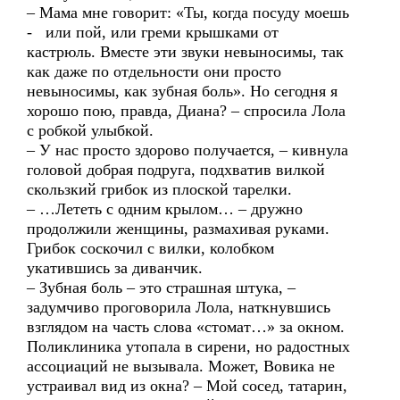
– Мама мне говорит: «Ты, когда посуду моешь
- или пой, или греми крышками от
кастрюль. Вместе эти звуки невыносимы, так
как даже по отдельности они просто
невыносимы, как зубная боль». Но сегодня я
хорошо пою, правда, Диана? – спросила Лола
с робкой улыбкой.
– У нас просто здорово получается, – кивнула
головой добрая подруга, подхватив вилкой
скользкий грибок из плоской тарелки.
– …Лететь с одним крылом… – дружно
продолжили женщины, размахивая руками.
Грибок соскочил с вилки, колобком
укатившись за диванчик.
– Зубная боль – это страшная штука, –
задумчиво проговорила Лола, наткнувшись
взглядом на часть слова «стомат…» за окном.
Поликлиника утопала в сирени, но радостных
ассоциаций не вызывала. Может, Вовика не
устраивал вид из окна? – Мой сосед, татарин,