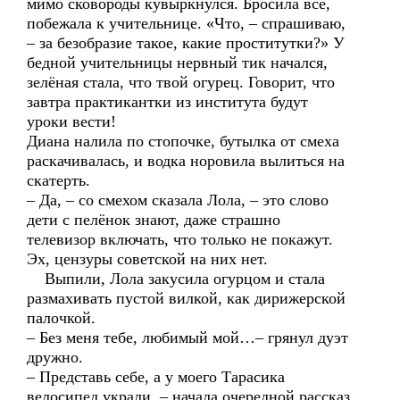
мимо сковороды кувыркнулся. Бросила все,
побежала к учительнице. «Что, – спрашиваю,
– за безобразие такое, какие проститутки?» У
бедной учительницы нервный тик начался,
зелёная стала, что твой огурец. Говорит, что
завтра практикантки из института будут
уроки вести!
Диана налила по стопочке, бутылка от смеха
раскачивалась, и водка норовила вылиться на
скатерть.
– Да, – со смехом сказала Лола, – это слово
дети с пелёнок знают, даже страшно
телевизор включать, что только не покажут.
Эх, цензуры советской на них нет.
Выпили, Лола закусила огурцом и стала
размахивать пустой вилкой, как дирижерской
палочкой.
– Без меня тебе, любимый мой…– грянул дуэт
дружно.
– Представь себе, а у моего Тарасика
велосипед украли, – начала очередной рассказ