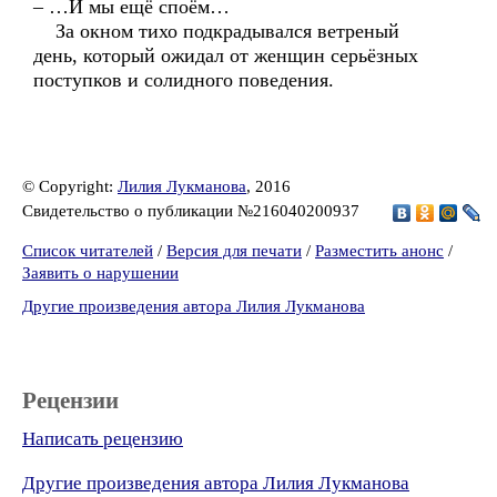
– …И мы ещё споём…
За окном тихо подкрадывался ветреный
день, который ожидал от женщин серьёзных
поступков и солидного поведения.
© Copyright:
Лилия Лукманова
, 2016
Свидетельство о публикации №216040200937
Список читателей
/
Версия для печати
/
Разместить анонс
/
Заявить о нарушении
Другие произведения автора Лилия Лукманова
Рецензии
Написать рецензию
Другие произведения автора Лилия Лукманова