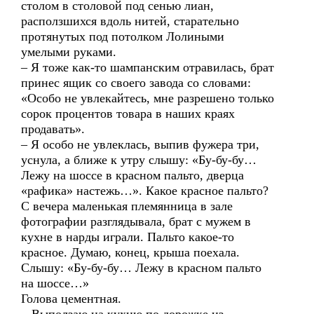
столом в столовой под сенью лиан,
расползшихся вдоль нитей, старательно
протянутых под потолком Лолиными
умелыми руками.
– Я тоже как-то шампанским отравилась, брат
принес ящик со своего завода со словами:
«Особо не увлекайтесь, мне разрешено только
сорок процентов товара в наших краях
продавать».
– Я особо не увлеклась, выпив фужера три,
уснула, а ближе к утру слышу: «Бу-бу-бу…
Лежу на шоссе в красном пальто, дверца
«рафика» настежь…». Какое красное пальто?
С вечера маленькая племянница в зале
фотографии разглядывала, брат с мужем в
кухне в нарды играли. Пальто какое-то
красное. Думаю, конец, крыша поехала.
Слышу: «Бу-бу-бу… Лежу в красном пальто
на шоссе…»
Голова цементная.