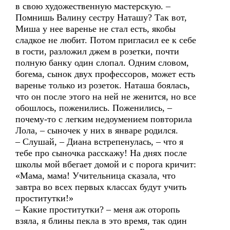
в свою художественную мастерскую. –
Помнишь Валину сестру Наташу? Так вот,
Миша у нее варенье не стал есть, якобы
сладкое не любит. Потом пригласил ее к себе
в гости, разложил джем в розетки, почти
полную банку один слопал. Одним словом,
богема, сынок двух профессоров, может есть
варенье только из розеток. Наташа боялась,
что он после этого на ней не женится, но все
обошлось, поженились. Поженились, –
почему-то с легким недоумением повторила
Лола, – сыночек у них в январе родился.
– Слушай, – Диана встрепенулась, – что я
тебе про сыночка расскажу! На днях после
школы мой вбегает домой и с порога кричит:
«Мама, мама! Учительница сказала, что
завтра во всех первых классах будут учить
проститутки!»
– Какие проститутки? – меня аж оторопь
взяла, я блины пекла в это время, так один