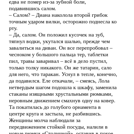
едва не помер из-за зубной боли,
подавившись салом.
– Салом? – Диана наколола второй грибок
точным ударом вилки, осторожно поднесла ко
рту.
– Да, салом. Он положил кусочек на зуб,
тяпнул водки, укутался шалью, прежде чем
завалиться на диван. Он все перепробовал –
чесноком у большого пальца тер, таблетки
пил, травы заваривал – всё в дело пустил,
только толку никакого. Он же татарин, сало
для него, что таракан. Уснул в тепле, конечно,
да подавился. Еле откачали, – смеясь, Лола
нетвердым шагом подошла к шкафу, заменила
стаканы изящными хрустальными рюмками,
неровным движением смахнув одну на ковер.
Та покатилась до голубого орнамента в
центре круга и застыла, не разбившись.
Женщины молча наблюдали за
передвижением стойкой посуды, налили в
новые рюмки «Столичной», оставив в покое