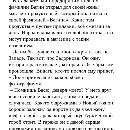
– В Салавате один предприниматель по
фамилии Вагин открыл для своей жены
магазин продуктовый, который она назвала
своей фамилией «Вагина». Какие там
продукты – пустые прилавки, всё сметали за
день. Народ валом валил из любопытства, что
могут продавать в магазине с таким
названием.
– Да им бы лучше секс-шоп открыть, как на
Западе. Так вот, про Задорнова. Он одну
историю рассказывает, которая в Октябрьском
произошла. Видать, кто-то послал ему привет,
– Лола принесла из зала альбом с
фотографиями.
– Помнишь Васю, деверя моего? У него друг
в автосервисе работает, с ним-то беда и
случилась. Как-то с дружками в Новый год он
хорошо заложил за воротник да увел жену
шефа в свой гараж, который под Туркменской
горой стоит. В гараже он с дамой сердца
продолжил праздник, но горючего не хватило.