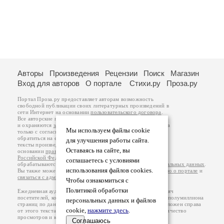
Авторы
Произведения
Рецензии
Поиск
Магазин
Вход для авторов
О портале
Стихи.ру
Проза.ру
Портал Проза.ру предоставляет авторам возможность
свободной публикации своих литературных произведений в
сети Интернет на основании
пользовательского договора
.
Все авторские права на произведения принадлежат авторам
и охраняются
законом
. Перепечатка произведений возможна
Мы используем файлы cookie
только с согласия его автора, к которому вы можете
обратиться на его авторской странице. Ответственность за
для улучшения работы сайта.
тексты произведений авторы несут самостоятельно на
Оставаясь на сайте, вы
основании
правил публикации
и
законодательства
Российской Федерации
. Данные пользователей
соглашаетесь с условиями
обрабатываются на основании
Политики обработки персональных данных
.
использования файлов cookies.
Вы также можете посмотреть более подробную
информацию о портале
и
связаться с администрацией
.
Чтобы ознакомиться с
Политикой обработки
Ежедневная аудитория портала Проза.ру – порядка 100 тысяч
посетителей, которые в общей сумме просматривают более полумиллиона
персональных данных и файлов
страниц по данным счетчика посещаемости, который расположен справа
cookie,
нажмите здесь
.
от этого текста. В каждой графе указано по две цифры: количество
просмотров и количество посетителей.
Соглашаюсь