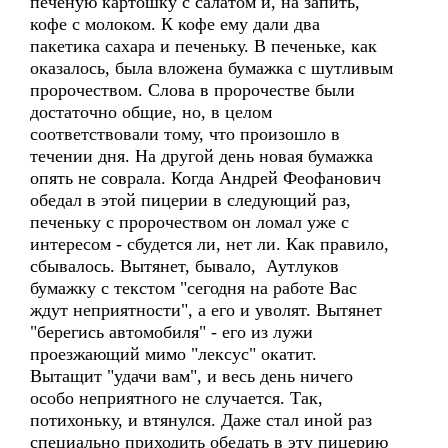
печёную картошку с салатом и, на запить,
кофе с молоком. К кофе ему дали два
пакетика сахара и печеньку. В печеньке, как
оказалось, была вложена бумажка с шутливым
пророчеством. Слова в пророчестве были
достаточно общие, но, в целом
соответствовали тому, что произошло в
течении дня. На другой день новая бумажка
опять не соврала. Когда Андрей Феофанович
обедал в этой пицерии в следующий раз,
печеньку с пророчеством он ломал уже с
интересом - сбудется ли, нет ли. Как правило,
сбывалось. Вытянет, бывало, Аутлуков
бумажку с текстом "сегодня на работе Вас
ждут неприятности", а его и уволят. Вытянет
"берегись автомобиля" - его из лужи
проезжающий мимо "лексус" окатит.
Вытащит "удачи вам", и весь день ничего
особо неприятного не случается. Так,
потихоньку, и втянулся. Даже стал иной раз
специально приходить обедать в эту пицерию