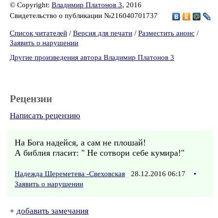
© Copyright:
Владимир Платонов 3
, 2016
Свидетельство о публикации №216040701737
Список читателей
/
Версия для печати
/
Разместить анонс
/
Заявить о нарушении
Другие произведения автора Владимир Платонов 3
Рецензии
Написать рецензию
На Бога надейся, а сам не плошай!
А библия гласит: " Не сотвори себе кумира!"
Надежда Шереметева -Свеховская
28.12.2016 06:17
•
Заявить о нарушении
+
добавить замечания