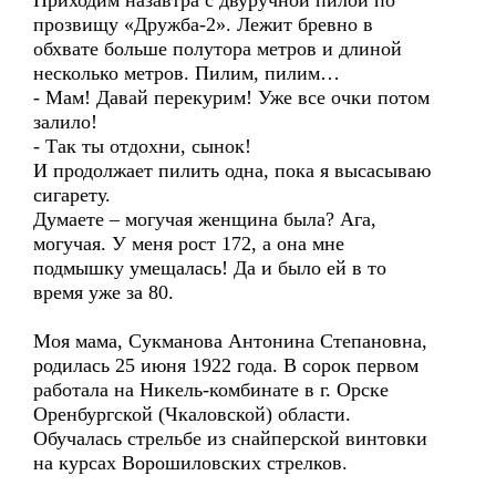
Приходим назавтра с двуручной пилой по
прозвищу «Дружба-2». Лежит бревно в
обхвате больше полутора метров и длиной
несколько метров. Пилим, пилим…
- Мам! Давай перекурим! Уже все очки потом
залило!
- Так ты отдохни, сынок!
И продолжает пилить одна, пока я высасываю
сигарету.
Думаете – могучая женщина была? Ага,
могучая. У меня рост 172, а она мне
подмышку умещалась! Да и было ей в то
время уже за 80.
Моя мама, Сукманова Антонина Степановна,
родилась 25 июня 1922 года. В сорок первом
работала на Никель-комбинате в г. Орске
Оренбургской (Чкаловской) области.
Обучалась стрельбе из снайперской винтовки
на курсах Ворошиловских стрелков.