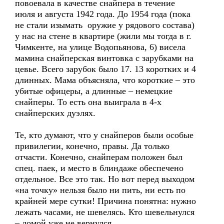
повоевала в качестве снайпера в течение
июля и августа 1942 года. До 1954 года (пока
не стали изымать оружие у рядового состава)
у нас на стене в квартире (жили мы тогда в г.
Чимкенте, на улице Водопьянова, 6) висела
мамина снайперская винтовка с зарубками на
цевье. Всего зарубок было 17. 13 коротких и 4
длинных. Мама объясняла, что короткие – это
убитые офицеры, а длинные – немецкие
снайперы. То есть она выиграла в 4-х
снайперских дуэлях.
Те, кто думают, что у снайперов были особые
привилегии, конечно, правы. Да только
отчасти. Конечно, снайперам положен был
спец. паек, и место в блиндаже обеспечено
отдельное. Все это так. Но вот перед выходом
«на точку» нельзя было ни пить, ни есть по
крайней мере сутки! Причина понятна: нужно
лежать часами, не шевелясь. Кто шевельнулся
– домой уже не вернулся.