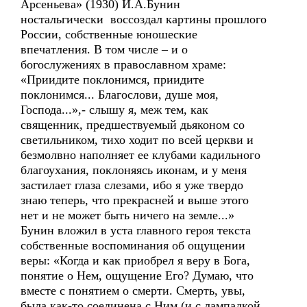
Арсеньева» (1930) И.А.Бунин
ностальгически воссоздал картины прошлого
России, собственные юношеские
впечатления. В том числе – и о
богослужениях в православном храме:
«Приидите поклонимся, приидите
поклонимся... Благослови, душе моя,
Господа...»,- слышу я, меж тем, как
священник, предшествуемый дьяконом со
светильником, тихо ходит по всей церкви и
безмолвно наполняет ее клубами кадильного
благоухания, поклоняясь иконам, и у меня
застилает глаза слезами, ибо я уже твердо
знаю теперь, что прекрасней и выше этого
нет и не может быть ничего на земле...»
Бунин вложил в уста главного героя текста
собственные воспоминания об ощущении
веры: «Когда и как приобрел я веру в Бога,
понятие о Нем, ощущение Его? Думаю, что
вместе с понятием о смерти. Смерть, увы,
была как-то соединена с Ним (и с лампадкой,