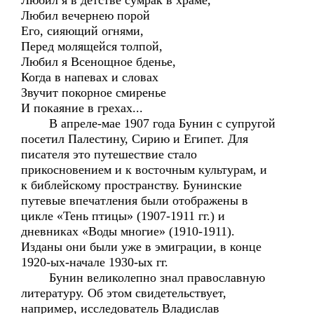
Любил я в детстве сумрак в храме,
Любил вечернею порой
Его, сияющий огнями,
Перед молящейся толпой,
Любил я Всенощное бденье,
Когда в напевах и словах
Звучит покорное смиренье
И покаяние в грехах...
В апреле-мае 1907 года Бунин с супругой
посетил Палестину, Сирию и Египет. Для
писателя это путешествие стало
прикосновением и к восточным культурам, и
к библейскому пространству. Бунинские
путевые впечатления были отображены в
цикле «Тень птицы» (1907-1911 гг.) и
дневниках «Воды многие» (1910-1911).
Изданы они были уже в эмиграции, в конце
1920-ых-начале 1930-ых гг.
Бунин великолепно знал православную
литературу. Об этом свидетельствует,
например, исследователь Владислав