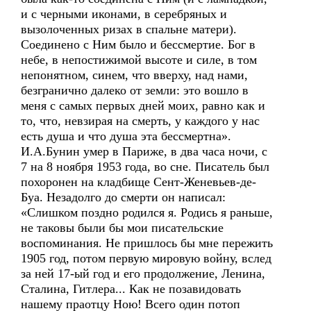
и с черными иконами, в серебряных и
вызолоченных ризах в спальне матери).
Соединено с Ним было и бессмертие. Бог в
небе, в непостижимой высоте и силе, в том
непонятном, синем, что вверху, над нами,
безгранично далеко от земли: это вошло в
меня с самых первых дней моих, равно как и
то, что, невзирая на смерть, у каждого у нас
есть душа и что душа эта бессмертна».
И.А.Бунин умер в Париже, в два часа ночи, с
7 на 8 ноября 1953 года, во сне. Писатель был
похоронен на кладбище Сент-Женевьев-де-
Буа. Незадолго до смерти он написал:
«Слишком поздно родился я. Родись я раньше,
не таковы были бы мои писательские
воспоминания. Не пришлось бы мне пережить
1905 год, потом первую мировую войну, вслед
за ней 17-ый год и его продолжение, Ленина,
Сталина, Гитлера... Как не позавидовать
нашему праотцу Ною! Всего один потоп