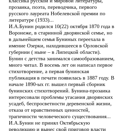
классика русской и мировой литературы,
прозаика, поэта, переводчика, первого
русского лауреата Нобелевской премии по
литературе (1933)...
И.А.Бунин родился 10(22) октября 1870 года в
Воронеже, в старинной дворянской семье, но
в дальнейшем семья Буниных переехала в
имение Озерки, находившееся в Орловской
губернии ( ныне – в Липецкой области).
Бунин с детства занимался самообразованием,
много читал. В восемь лет он написал первое
стихотворение, а первая бунинская
публикация в печати появилась в 1887 году. В
начале 1890-ых гг. вышел первый сборник
бунинских стихотворений. Бунина-прозаика
интересовали проблемы угасания дворянских
усадеб, беспросветности деревенской жизни,
отказа от нравственных ценностей,
трагичности человеческого существования...
И.А.Бунин не принял Октябрьскую
революцию и вынес свой приговор власти