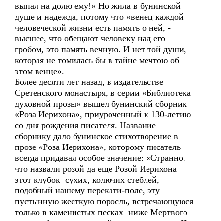
выпал на долю ему!» Но жила в бунинской
душе и надежда, потому что «венец каждой
человеческой жизни есть память о ней, -
высшее, что обещают человеку над его
гробом, это память вечную. И нет той души,
которая не томилась бы в тайне мечтою об
этом венце».
Более десяти лет назад, в издательстве
Сретенского монастыря, в серии «Библиотека
духовной прозы» вышел бунинский сборник
«Роза Иерихона», приуроченный к 130-летию
со дня рождения писателя. Название
сборнику дало бунинское стихотворение в
прозе «Роза Иерихона», которому писатель
всегда придавал особое значение: «Странно,
что назвали розой да еще Розой Иерихона
этот клубок сухих, колючих стеблей,
подобный нашему перекати-поле, эту
пустынную жесткую поросль, встречающуюся
только в каменистых песках ниже Мертвого