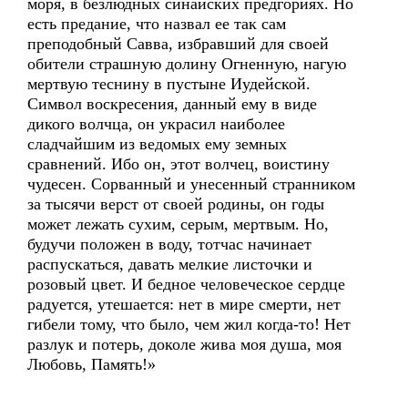
моря, в безлюдных синайских предгориях. Но
есть предание, что назвал ее так сам
преподобный Савва, избравший для своей
обители страшную долину Огненную, нагую
мертвую теснину в пустыне Иудейской.
Символ воскресения, данный ему в виде
дикого волчца, он украсил наиболее
сладчайшим из ведомых ему земных
сравнений. Ибо он, этот волчец, воистину
чудесен. Сорванный и унесенный странником
за тысячи верст от своей родины, он годы
может лежать сухим, серым, мертвым. Но,
будучи положен в воду, тотчас начинает
распускаться, давать мелкие листочки и
розовый цвет. И бедное человеческое сердце
радуется, утешается: нет в мире смерти, нет
гибели тому, что было, чем жил когда-то! Нет
разлук и потерь, доколе жива моя душа, моя
Любовь, Память!»