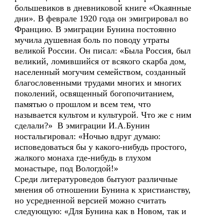
большевиков в дневниковой книге «Окаянные
дни». В феврале 1920 года он эмигрировал во
Францию. В эмиграции Бунина постоянно
мучила душевная боль по поводу утраты
великой России. Он писал: «Была Россия, был
великий, ломившийся от всякого скарба дом,
населенный могучим семейством, созданный
благословенными трудами многих и многих
поколений, освященный богопочитанием,
памятью о прошлом и всем тем, что
называется культом и культурой. Что же с ним
сделали?» В эмиграции И.А.Бунин
ностальгировал: «Ночью вдруг думаю:
исповедоваться бы у какого-нибудь простого,
жалкого монаха где-нибудь в глухом
монастыре, под Вологдой!»
Среди литературоведов бытуют различные
мнения об отношении Бунина к христианству,
но усредненной версией можно считать
следующую: «Для Бунина как в Новом, так и