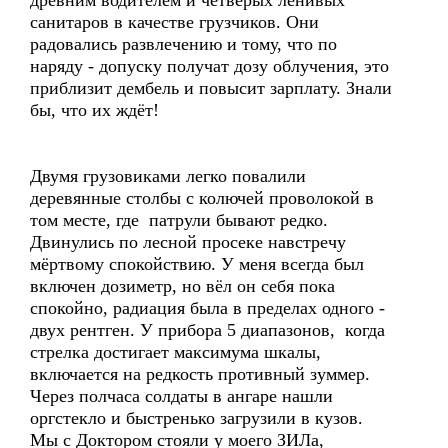
древним водителем и четверых ленивых
санитаров в качестве грузчиков. Они
радовались развлечению и тому, что по
наряду - допуску получат дозу облучения, это
приблизит дембель и повысит зарплату. Знали
бы, что их ждёт!
Двумя грузовиками легко повалили
деревянные столбы с колючей проволокой в
том месте, где патрули бывают редко.
Двинулись по лесной просеке навстречу
мёртвому спокойствию. У меня всегда был
включен дозиметр, но вёл он себя пока
спокойно, радиация была в пределах одного -
двух рентген. У прибора 5 диапазонов, когда
стрелка достигает максимума шкалы,
включается на редкость противный зуммер.
Через полчаса солдаты в ангаре нашли
оргстекло и быстренько загрузили в кузов.
Мы с Доктором стояли у моего ЗИЛа,