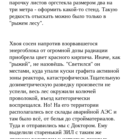
парочку листов оргстекла размером два на
три метра - оформить какой-то стенд. Такую
редкость отыскать можно было только в
"рыжем лесу".
Хвоя сосен напротив взорвавшегося
энергоблока от огромной дозы радиации
приобрела цвет красного кирпича. Иначе, как
"рыжий", не назовёшь. "Светился" он
местами, куда упали куски графита активной
зоны реактора, катастрофически.Тщательную
дозиметрическую разведку произвести не
успели, весь лес окружили колючей
проволокой, въезд категорически
воспрещался. Но! На его территории
располагались все склады аварийной АЭС и
там было всё, от белья до стройматериалов.
Туда и отправились мы с Доктором. Ему
выделили старенький ЗИЛ с таким же