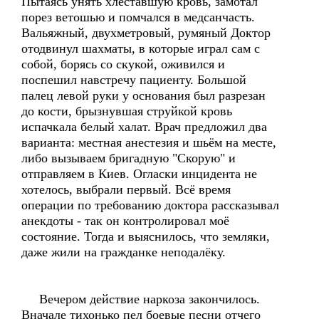
Пытаясь унять хлеставшую кровь, замотал
порез ветошью и помчался в медсанчасть.
Вальяжный, двухметровый, румяный Доктор
отодвинул шахматы, в которые играл сам с
собой, борясь со скукой, оживился и
поспешил навстречу пациенту. Большой
палец левой руки у основания был разрезан
до кости, брызнувшая струйкой кровь
испачкала белый халат. Врач предложил два
варианта: местная анестезия и шьём на месте,
либо вызываем бригадную "Скорую" и
отправляем в Киев. Огласки инцидента не
хотелось, выбрали первый. Всё время
операции по требованию доктора рассказывал
анекдоты - так он контролировал моё
состояние. Тогда и выяснилось, что земляки,
даже жили на гражданке неподалёку.
Вечером действие наркоза закончилось.
Вначале тихонько пел боевые песни отчего