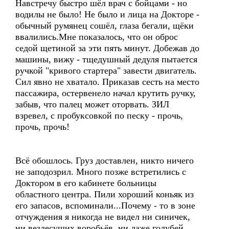
Навстречу быстро шёл врач с бойцами - но
водилы не было! Не было и лица на Докторе -
обычный румянец сошёл, глаза бегали, щёки
ввалились.Мне показалось, что он оброс
седой щетиной за эти пять минут. Добежав до
машины, вижу - тщедушный дедуля пытается
ручкой "кривого стартера" завести двигатель.
Сил явно не хватало. Приказав сесть на место
пассажира, остервенело начал крутить ручку,
забыв, что палец может оторвать. ЗИЛ
взревел, с пробуксовкой по песку - прочь,
прочь, прочь!
Всё обошлось. Груз доставлен, никто ничего
не заподозрил. Много позже встретились с
Доктором в его кабинете больницы
областного центра. Пили хороший коньяк из
его запасов, вспоминали...Почему - то в зоне
отчуждения я никогда не видел ни синичек,
ни вездесущих воробьёв, ни даже голубей.