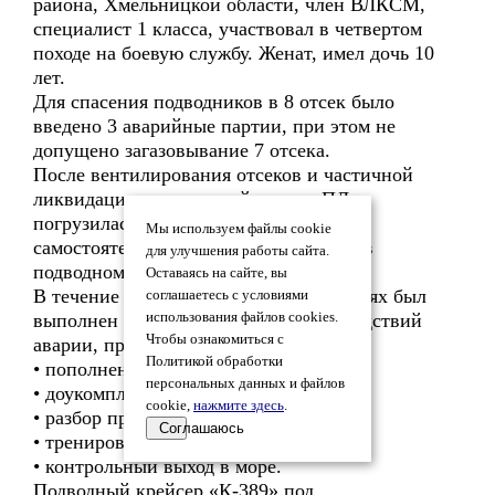
района, Хмельницкой области, член ВЛКСМ,
специалист 1 класса, участвовал в четвертом
походе на боевую службу. Женат, имел дочь 10
лет.
Для спасения подводников в 8 отсек было
введено 3 аварийные партии, при этом не
допущено загазовывание 7 отсека.
После вентилирования отсеков и частичной
ликвидации последствий аварии ПЛ
погрузилась и по приказанию КП ТОФ
Мы используем файлы cookie
самостоятельно начала переход в базу в
для улучшения работы сайта.
подводном положении.
Оставаясь на сайте, вы
В течение 15 суток в заводских условиях был
соглашаетесь с условиями
выполнен ремонт и ликвидация последствий
использования файлов cookies.
Чтобы ознакомиться с
аварии, проведены:
Политикой обработки
• пополнение запасов;
персональных данных и файлов
• доукомплектование экипажа;
cookie,
нажмите здесь
.
• разбор причин аварии;
Соглашаюсь
• тренировки и учения с экипажем
• контрольный выход в море.
Подводный крейсер «К-389» под