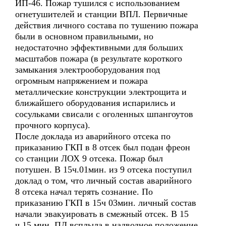
ИП-46. Пожар тушился с использованием
огнетушителей и станции ВПЛ. Первичные
действия личного состава по тушению пожара
были в основном правильными, но
недостаточно эффективными для больших
масштабов пожара (в результате короткого
замыкания электрооборудования под
огромным напряжением и пожара
металлические конструкции электрощита и
ближайшего оборудования испарились и
сосульками свисали с оголенных шпангоутов
прочного корпуса).
После доклада из аварийного отсека по
приказанию ГКП в 8 отсек был подан фреон
со станции ЛОХ 9 отсека. Пожар был
потушен. В 15ч.01мин. из 9 отсека поступил
доклад о том, что личный состав аварийного
8 отсека начал терять сознание. По
приказанию ГКП в 15ч 03мин. личный состав
начали эвакуировать в смежный отсек. В 15
ч.15 мин. ПЛ всплыла в надводное положение