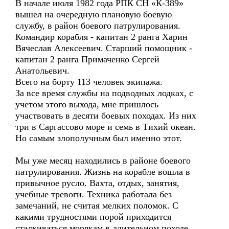
В начале июля 1982 года РПК СН «К-389»
вышел на очередную плановую боевую
службу, в район боевого патрулирования.
Командир корабля - капитан 2 ранга Харин
Вячеслав Алексеевич. Старший помощник -
капитан 2 ранга Примаченко Сергей
Анатольевич.
Всего на борту 113 человек экипажа.
За все время службы на подводных лодках, с
учетом этого выхода, мне пришлось
участвовать в десяти боевых походах. Из них
три в Саргассово море и семь в Тихий океан.
Но самым злополучным был именно этот.
Мы уже месяц находились в районе боевого
патрулирования. Жизнь на корабле вошла в
привычное русло. Вахта, отдых, занятия,
учебные тревоги. Техника работала без
замечаний, не считая мелких поломок. С
какими трудностями порой приходится
сталкиваться морякам в длительном походе