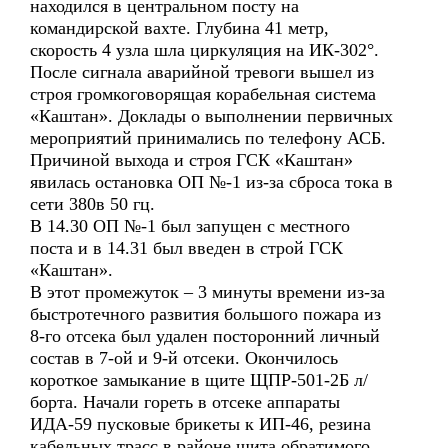
находился в центральном посту на
командирской вахте. Глубина 41 метр,
скорость 4 узла шла циркуляция на ИК-302°.
После сигнала аварийной тревоги вышел из
строя громкоговорящая корабельная система
«Каштан». Доклады о выполнении первичных
мероприятий принимались по телефону АСБ.
Причиной выхода и строя ГСК «Каштан»
явилась остановка ОП №-1 из-за сброса тока в
сети 380в 50 гц.
В 14.30 ОП №-1 был запущен с местного
поста и в 14.31 был введен в строй ГСК
«Каштан».
В этот промежуток – 3 минуты времени из-за
быстротечного развития большого пожара из
8-го отсека был удален посторонний личный
состав в 7-ой и 9-й отсеки. Окончилось
короткое замыкание в щите ЩПР-501-2Б л/
борта. Начали гореть в отсеке аппараты
ИДА-59 пусковые брикеты к ИП-46, резина
кабельных трасс в районе щита обратимого