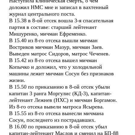
Наступила клиническая смерть, о чем
доложил НМС мне и записал в вахтенный
журнал центрального поста.
В 15.38 в 8-ой отсек вошла 3-я спасательная
партия в составе: старший лейтенант
Мишуренко, мичман Ефременко.
В 15.40 из 8-го отсека вышли мичман
Востриков мичман Мазур, мичман Заев.
Выведен матрос Сидоров, матрос Чеченев.
В 15.42 из 8-го отсека вышел мичман
Копычко и доложил, что у холодильной
машины лежит мичман Сосун без признаков
жизни.
В 15.50 по приказанию в 8-ой отсек убыли
капитан 3 ранга Моргулис (КД-3), капитан-
лейтенант Лежнев (НХС) и мичман Боргамон.
Из 8-го отсека вывели матроса Ясырева.
В 15.55 из 8-го отсека вынесли мичмана
Сосун, последнего из пострадавших.
В 16.00 по приказанию в 8-ой отсек убыл
капитан-лейтенант Маслов и сменил на БП-88