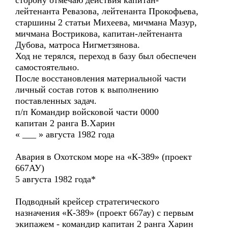
сторону отмечаю действия капитан-
лейтенанта Ревазова, лейтенанта Прокофьева,
старшины 2 статьи Михеева, мичмана Мазур,
мичмана Вострикова, капитан-лейтенанта
Дубова, матроса Нигметзянова.
Ход не терялся, переход в базу был обеспечен
самостоятельно.
После восстановления материальной части
личный состав готов к выполнению
поставленных задач.
п/п Командир войсковой части 0000
капитан 2 ранга В.Харин
« ___ » августа 1982 года
Авария в Охотском море на «К-389» (проект
667АУ)
5 августа 1982 года*
Подводный крейсер стратегического
назначения «К-389» (проект 667ау) с первым
экипажем - командир капитан 2 ранга Харин