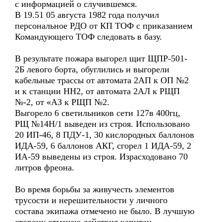
с информацией о случившемся.
В 19.51 05 августа 1982 года получил
персональное РДО от КП ТОФ с приказанием
Командующего ТОФ следовать в базу.
В результате пожара выгорел щит ЩПР-501-
2Б левого борта, обуглились и выгорели
кабельные трассы от автомата 2АП к ОП №2
и к станции НН2, от автомата 2АЛ к РЩП
№-2, от «АЗ к РЩП №2.
Выгорело 6 светильников сети 127в 400гц,
РЩ №14Н/1 выведен из строя. Использовано
20 ИП-46, 8 ПДУ-1, 30 кислородных баллонов
ИДА-59, 6 баллонов АКГ, сгорел 1 ИДА-59, 2
ИА-59 выведены из строя. Израсходовано 70
литров фреона.
Во время борьбы за живучесть элементов
трусости и нерешительности у личного
состава экипажа отмечено не было. В лучшую