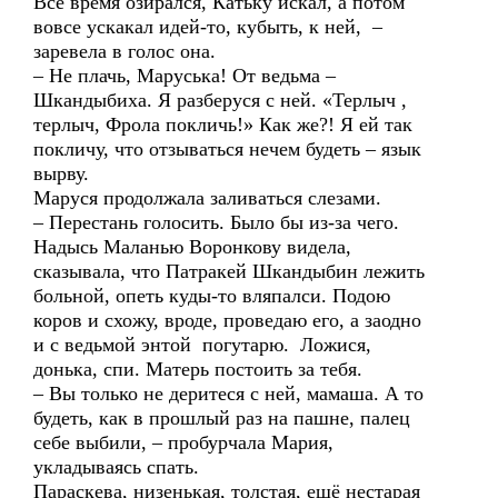
Всё время озирался, Катьку искал, а потом
вовсе ускакал идей-то, кубыть, к ней, –
заревела в голос она.
– Не плачь, Маруська! От ведьма –
Шкандыбиха. Я разберуся с ней. «Терлыч ,
терлыч, Фрола покличь!» Как же?! Я ей так
покличу, что отзываться нечем будеть – язык
вырву.
Маруся продолжала заливаться слезами.
– Перестань голосить. Было бы из-за чего.
Надысь Маланью Воронкову видела,
сказывала, что Патракей Шкандыбин лежить
больной, опеть куды-то вляпалси. Подою
коров и схожу, вроде, проведаю его, а заодно
и с ведьмой энтой погутарю. Ложися,
донька, спи. Матерь постоить за тебя.
– Вы только не деритеся с ней, мамаша. А то
будеть, как в прошлый раз на пашне, палец
себе выбили, – пробурчала Мария,
укладываясь спать.
Параскева, низенькая, толстая, ещё нестарая