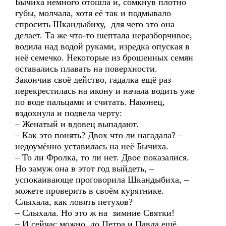
Бычиха немного отошла и, сомкнув плотно
губы, молчала, хотя её так и подмывало
спросить Шкандыбиху, для чего это она
делает. Та же что-то шептала неразборчивое,
водила над водой руками, изредка опуская в
неё семечко. Некоторые из брошенных семян
оставались плавать на поверхности.
Закончив своё действо, гадалка ещё раз
перекрестилась на икону и начала водить уже
по воде пальцами и считать. Наконец,
вздохнула и подвела черту:
– Женатый и вдовец выпадают.
– Как это понять? Двох что ли нагадала? –
недоумённо уставилась на неё Бычиха.
– То ли Фролка, то ли нет. Двое показалися.
Но замуж она в этот год выйдеть, –
успокаивающе проговорила Шкандыбиха, –
можете проверить в своём курятнике.
Слыхала, как ловять петухов?
– Слыхала. Но это ж на зимние Святки!
– И сейчас можно, до Петра и Павла ещё