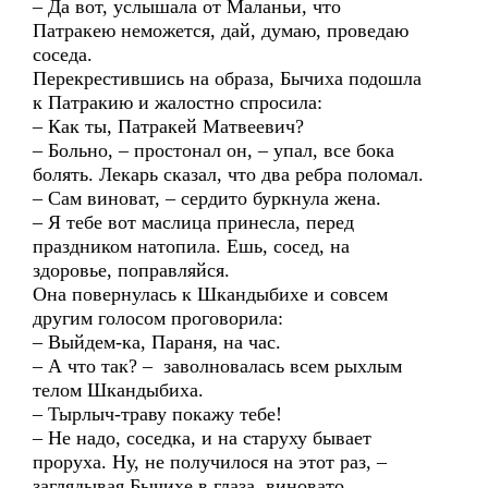
– Да вот, услышала от Маланьи, что
Патракею неможется, дай, думаю, проведаю
соседа.
Перекрестившись на образа, Бычиха подошла
к Патракию и жалостно спросила:
– Как ты, Патракей Матвеевич?
– Больно, – простонал он, – упал, все бока
болять. Лекарь сказал, что два ребра поломал.
– Сам виноват, – сердито буркнула жена.
– Я тебе вот маслица принесла, перед
праздником натопила. Ешь, сосед, на
здоровье, поправляйся.
Она повернулась к Шкандыбихе и совсем
другим голосом проговорила:
– Выйдем-ка, Параня, на час.
– А что так? – заволновалась всем рыхлым
телом Шкандыбиха.
– Тырлыч-траву покажу тебе!
– Не надо, соседка, и на старуху бывает
проруха. Ну, не получилося на этот раз, –
заглядывая Бычихе в глаза, виновато