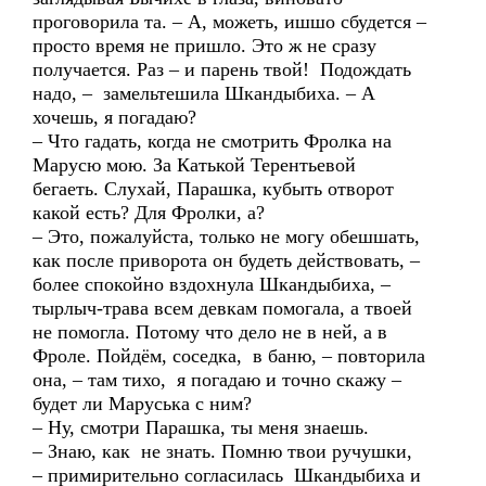
проговорила та. – А, можеть, ишшо сбудется –
просто время не пришло. Это ж не сразу
получается. Раз – и парень твой! Подождать
надо, – замельтешила Шкандыбиха. – А
хочешь, я погадаю?
– Что гадать, когда не смотрить Фролка на
Марусю мою. За Катькой Терентьевой
бегаеть. Слухай, Парашка, кубыть отворот
какой есть? Для Фролки, а?
– Это, пожалуйста, только не могу обешшать,
как после приворота он будеть действовать, –
более спокойно вздохнула Шкандыбиха, –
тырлыч-трава всем девкам помогала, а твоей
не помогла. Потому что дело не в ней, а в
Фроле. Пойдём, соседка, в баню, – повторила
она, – там тихо, я погадаю и точно скажу –
будет ли Маруська с ним?
– Ну, смотри Парашка, ты меня знаешь.
– Знаю, как не знать. Помню твои ручушки,
– примирительно согласилась Шкандыбиха и