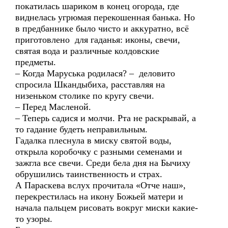
покатилась шариком в конец огорода, где
виднелась угрюмая перекошенная банька. Но
в предбаннике было чисто и аккуратно, всё
приготовлено для гаданья: иконы, свечи,
святая вода и различные колдовские
предметы.
– Когда Маруська родилася? – деловито
спросила Шкандыбиха, расставляя на
низеньком столике по кругу свечи.
– Перед Масленой.
– Теперь садися и молчи. Рта не раскрывай, а
то гадание будеть неправильным.
Гадалка плеснула в миску святой воды,
открыла коробочку с разными семенами и
зажгла все свечи. Среди бела дня на Бычиху
обрушились таинственность и страх.
А Параскева вслух прочитала «Отче наш»,
перекрестилась на икону Божьей матери и
начала пальцем рисовать вокруг миски какие-
то узоры.