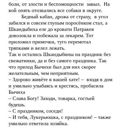
боли, от злости и беспомощности завыл. На
вой опять отозвались все собаки в округе.
Бедный кабан, дрожа от страху, в угол
забился и совсем глупым поросёнком стал, а
Шкандыбиха еле до кровати Патракея
доволокла и побежала за лекарем. Тот
приложил примочки, туго перемотал
тряпками и велел лежать.
Так и остались Шкандыбины на праздник без
свежатинки, да и без самого праздника. Так
что приход Бычихи был для них скорее
желательным, чем неприятным.
– Здорово живёте в вашей хате! – входя в дом
и умильно улыбаясь и крестясь, пробасила
Бычиха
– Слава Богу! Заходи, товарка, гостьей
будешь.
– С праздником, соседи!
– И тебя, Лукерьюшка, с праздником! – также
умильно ответила хозяйка.