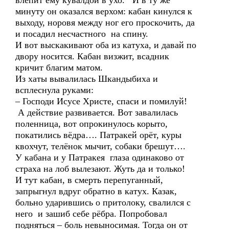
влепит ему кувалдой в ухо. И в ту же
минуту он оказался верхом: кабан кинулся к
выходу, норовя между ног его проскочить, да
и посадил несчастного на спину.
И вот выскакивают оба из катуха, и давай по
двору носится. Кабан визжит, всадник
кричит благим матом.
Из хаты вывалилась Шкандыбиха и
всплеснула руками:
– Господи Исусе Христе, спаси и помилуй!
А действие развивается. Вот завалилась
поленница, вот опрокинулось корыто,
покатились вёдра…. Патракей орёт, куры
квохчут, телёнок мычит, собаки брешут….
У кабана и у Патракея глаза одинаково от
страха на лоб вылезают. Жуть да и только!
И тут кабан, в смерть перепуганный,
запрыгнул вдруг обратно в катух. Казак,
больно ударившись о притолоку, свалился с
него и зашиб себе рёбра. Попробовал
подняться – боль невыносимая. Тогда он от