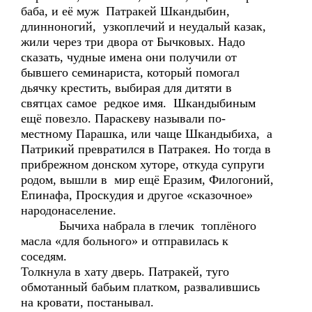
баба, и её муж Патракей Шкандыбин,
длинноногий, узкоплечий и неудалый казак,
жили через три двора от Бычковых. Надо
сказать, чудные имена они получили от
бывшего семинариста, который помогал
дьячку крестить, выбирая для дитяти в
святцах самое редкое имя. Шкандыбиным
ещё повезло. Параскеву называли по-
местному Парашка, или чаще Шкандыбиха, а
Патрикий превратился в Патракея. Но тогда в
прибрежном донском хуторе, откуда супруги
родом, вышли в мир ещё Еразим, Филогоний,
Епинафа, Проскудия и другое «сказочное»
народонаселение.
Бычиха набрала в глечик топлёного
масла «для больного» и отправилась к
соседям.
Толкнула в хату дверь. Патракей, туго
обмотанный бабьим платком, развалившись
на кровати, постанывал.