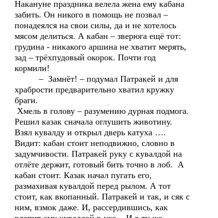
Накануне праздника велела жена ему кабана
забить. Он никого в помощь не позвал –
понадеялся на свои силы, да и не хотелось
мясом делиться. А кабан – зверюга ещё тот:
грудина - никакого аршина не хватит мерять,
зад – трёхпудовый окорок. Почти год
кормили!
– Замнёт! – подумал Патракей и для
храбрости предварительно хватил кружку
браги.
Хмель в голову – разумению дурная подмога.
Решил казак сначала оглушить животину.
Взял кувалду и открыл дверь катуха ….
Видит: кабан стоит неподвижно, словно в
задумчивости. Патракей руку с кувалдой на
отлёте держит, готовый бить точно в лоб. А
кабан стоит. Казак начал пугать его,
размахивая кувалдой перед рылом. А тот
стоит, как вкопанный. Патракей и так, и сяк с
ним, взмок даже. И, рассердившись, как