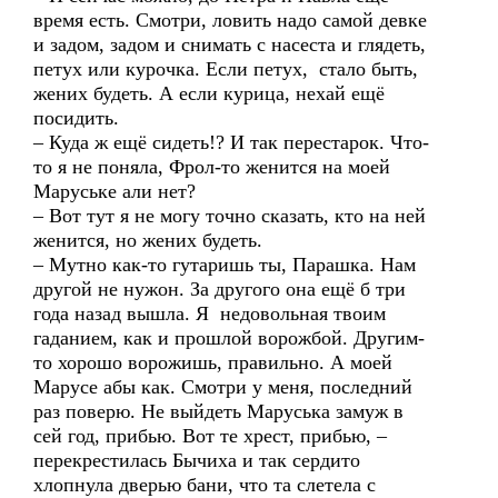
время есть. Смотри, ловить надо самой девке
и задом, задом и снимать с насеста и глядеть,
петух или курочка. Если петух, стало быть,
жених будеть. А если курица, нехай ещё
посидить.
– Куда ж ещё сидеть!? И так перестарок. Что-
то я не поняла, Фрол-то женится на моей
Маруське али нет?
– Вот тут я не могу точно сказать, кто на ней
женится, но жених будеть.
– Мутно как-то гутаришь ты, Парашка. Нам
другой не нужон. За другого она ещё б три
года назад вышла. Я недовольная твоим
гаданием, как и прошлой ворожбой. Другим-
то хорошо ворожишь, правильно. А моей
Марусе абы как. Смотри у меня, последний
раз поверю. Не выйдеть Маруська замуж в
сей год, прибью. Вот те хрест, прибью, –
перекрестилась Бычиха и так сердито
хлопнула дверью бани, что та слетела с