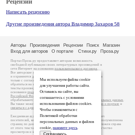
Рецензии
Написать рецензию
Другие произведения автора Владимир Захаров 58
Авторы
Произведения
Рецензии
Поиск
Магазин
Вход для авторов
О портале
Стихи.ру
Проза.ру
Портал Проза.ру предоставляет авторам возможность
свободной публикации своих литературных произведений в
сети Интернет на основании
пользовательского договора
.
Все авторские права на произведения принадлежат авторам
и охраняются
законом
. Перепечатка произведений возможна
Мы используем файлы cookie
только с согласия его автора, к которому вы можете
обратиться на его авторской странице. Ответственность за
для улучшения работы сайта.
тексты произведений авторы несут самостоятельно на
Оставаясь на сайте, вы
основании
правил публикации
и
законодательства
Российской Федерации
. Данные пользователей
соглашаетесь с условиями
обрабатываются на основании
Политики обработки персональных данных
.
использования файлов cookies.
Вы также можете посмотреть более подробную
информацию о портале
и
связаться с администрацией
.
Чтобы ознакомиться с
Политикой обработки
Ежедневная аудитория портала Проза.ру – порядка 100 тысяч
посетителей, которые в общей сумме просматривают более полумиллиона
персональных данных и файлов
страниц по данным счетчика посещаемости, который расположен справа
cookie,
нажмите здесь
.
от этого текста. В каждой графе указано по две цифры: количество
просмотров и количество посетителей.
Соглашаюсь