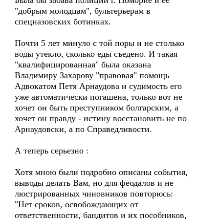
Была бы забава полиции г. Поморие и ее
"добрым молодцам", бультерьерам в
спецназовских ботинках.
Почти 5 лет минуло с той поры и не столько
воды утекло, сколько еды съедено. И такая
"квалифицированная" была оказана
Владимиру Захарову "правовая" помощь
Адвокатом Петя Арнаудова и судимость его
уже автоматически погашенa, только вот не
хочет он быть преступником болгарским, а
хочет он правду - истину восстановить не по
Арнаудовски, а по Справедливости.
А теперь серьезно :
Хотя мною были подробно описаны события,
выводы делать Вам, но для феодалов и не
люстрированных чиновников повторюсь:
"Нет сроков, освобождающих от
ответственности, бандитов и их пособников,