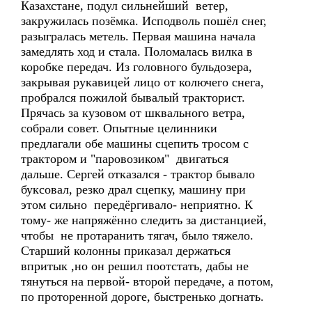
Казахстане, подул сильнейший ветер,
закружилась позёмка. Исподволь пошёл снег,
разыгралась метель. Первая машина начала
замедлять ход и стала. Поломалась вилка в
коробке передач. Из головного бульдозера,
закрывая рукавицей лицо от колючего снега,
пробрался пожилой бывалый тракторист.
Прячась за кузовом от шквального ветра,
собрали совет. Опытные целинники
предлагали обе машины сцепить тросом с
трактором и "паровозиком" двигаться
дальше. Сергей отказался - трактор бывало
буксовал, резко драл сцепку, машину при
этом сильно передёргивало- неприятно. К
тому- же напряжённо следить за дистанцией,
чтобы не протаранить тягач, было тяжело.
Старший колонны приказал держаться
впритык ,но он решил поотстать, дабы не
тянуться на первой- второй передаче, а потом,
по проторенной дороге, быстренько догнать.