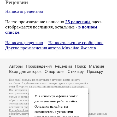
Рецензии
Написать рецензию
На это произведение написано
25 рецензий
, здесь
отображается последняя, остальные -
в полном
списке
.
Написать рецензию
Написать личное сообщение
Другие произведения автора Михайло Яковлев
Авторы
Произведения
Рецензии
Поиск
Магазин
Вход для авторов
О портале
Стихи.ру
Проза.ру
Портал Проза.ру предоставляет авторам возможность
свободной публикации своих литературных произведений в
сети Интернет на основании
пользовательского договора
.
Все авторские права на произведения принадлежат авторам
и охраняются
законом
. Перепечатка произведений возможна
Мы используем файлы cookie
только с согласия его автора, к которому вы можете
обратиться на его авторской странице. Ответственность за
для улучшения работы сайта.
тексты произведений авторы несут самостоятельно на
Оставаясь на сайте, вы
основании
правил публикации
и
законодательства
Российской Федерации
. Данные пользователей
соглашаетесь с условиями
обрабатываются на основании
Политики обработки персональных данных
.