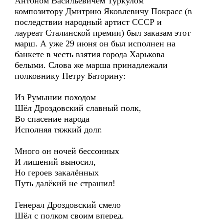
Антоном Васильевичем Туркулом
композитору Дмитрию Яковлевичу Покрасс (в
последствии народный артист СССР и
лауреат Сталинской премии) был заказам этот
марш. А уже 29 июня он был исполнен на
банкете в честь взятия города Харькова
белыми. Слова же марша принадлежали
полковнику Петру Баторину:
Из Румынии походом
Шёл Дроздовский славный полк,
Во спасение народа
Исполняя тяжкий долг.
Много он ночей бессонных
И лишений выносил,
Но героев закалённых
Путь далёкий не страшил!
Генерал Дроздовский смело
Шёл с полком своим вперед.