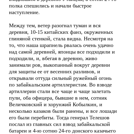
полка спешились и начали быстрое
наступление.
Между тем, ветер разогнал туман и вся
деревня, 10-15 китайских фанз, окруженных
глиняной стенкой, стала видна. Несмотря на
то, что наша шрапнель рвалась очень удачно
над самой деревней, японцы все подходили и
подходили, и, вбегая в деревню, живо
занимали ров, выкопанный вокруг деревни
для защиты ее от весенних разливов, и
открывали оттуда сильный ружейный огонь
по забайкальским артиллеристам. Во взводе
артиллерии стали все чаще и чаще залетать
пули, оба офицера, бывшие в нем, сотник
Величковский и хорунжий Кобылкин, и
несколько казаков были ранены, и все лошади
его были перебиты. Тогда генерал Телешов
послал из главных сил взвод забайкальской
батареи и 4-ю сотню 24-го донского казачьего