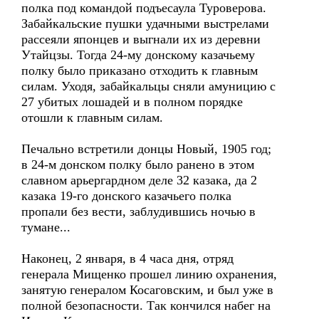
полка под командой подъесаула Туроверова.
Забайкальские пушки удачными выстрелами
рассеяли японцев и выгнали их из деревни
Утайцзы. Тогда 24-му донскому казачьему
полку было приказано отходить к главным
силам. Уходя, забайкальцы сняли амуницию с
27 убитых лошадей и в полном порядке
отошли к главным силам.
Печально встретили донцы Новый, 1905 год;
в 24-м донском полку было ранено в этом
славном арьергардном деле 32 казака, да 2
казака 19-го донского казачьего полка
пропали без вести, заблудившись ночью в
тумане...
Наконец, 2 января, в 4 часа дня, отряд
генерала Мищенко прошел линию охранения,
занятую генералом Косаговским, и был уже в
полной безопасности. Так кончился набег на