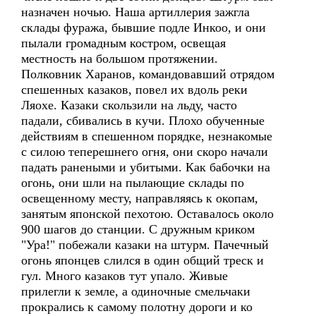
назначен ночью. Наша артиллерия зажгла
склады фуража, бывшие подле Инкоо, и они
пылали громадным костром, освещая
местность на большом протяжении.
Полковник Харанов, командовавший отрядом
спешенных казаков, повел их вдоль реки
Ляохе. Казаки скользили на льду, часто
падали, сбивались в кучи. Плохо обученные
действиям в спешенном порядке, незнакомые
с силою теперешнего огня, они скоро начали
падать ранеными и убитыми. Как бабочки на
огонь, они шли на пылающие склады по
освещенному месту, направляясь к окопам,
занятым японской пехотою. Оставалось около
900 шагов до станции. С дружным криком
"Ура!" побежали казаки на штурм. Пачечный
огонь японцев слился в один общий треск и
гул. Много казаков тут упало. Живые
прилегли к земле, а одиночные смельчаки
прокрались к самому полотну дороги и ко