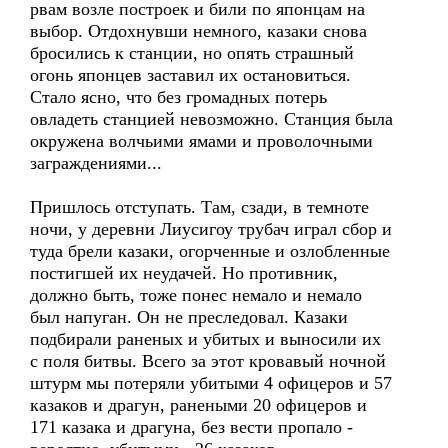
рвам возле построек и били по японцам на
выбор. Отдохнувши немного, казаки снова
бросились к станции, но опять страшный
огонь японцев заставил их остановиться.
Стало ясно, что без громадных потерь
овладеть станцией невозможно. Станция была
окружена волчьими ямами и проволочными
заграждениями...
Пришлось отступать. Там, сзади, в темноте
ночи, у деревни Лиусигоу трубач играл сбор и
туда брели казаки, огорченные и озлобленные
постигшей их неудачей. Но противник,
должно быть, тоже понес немало и немало
был напуган. Он не преследовал. Казаки
подбирали раненых и убитых и выносили их
с поля битвы. Всего за этот кровавый ночной
штурм мы потеряли убитыми 4 офицеров и 57
казаков и драгун, ранеными 20 офицеров и
171 казака и драгуна, без вести пропало -