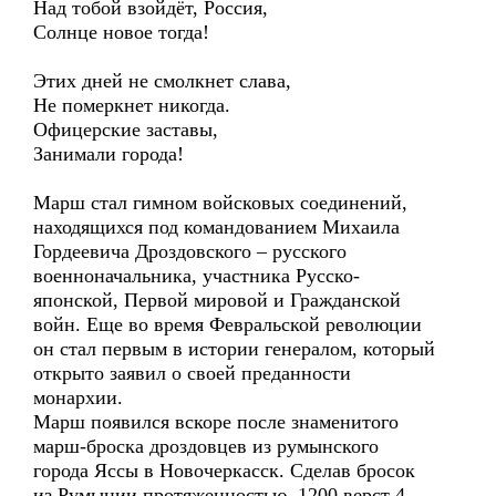
Над тобой взойдёт, Россия,
Солнце новое тогда!
Этих дней не смолкнет слава,
Не померкнет никогда.
Офицерские заставы,
Занимали города!
Марш стал гимном войсковых соединений,
находящихся под командованием Михаила
Гордеевича Дроздовского – русского
военноначальника, участника Русско-
японской, Первой мировой и Гражданской
войн. Еще во время Февральской революции
он стал первым в истории генералом, который
открыто заявил о своей преданности
монархии.
Марш появился вскоре после знаменитого
марш-броска дроздовцев из румынского
города Яссы в Новочеркасск. Сделав бросок
из Румынии протяженностью 1200 верст 4