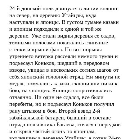
24-й донской полк двинулся в линии колонн
на север, на деревню Утайцзы, куда
наступали и японцы. В густом тумане казаки
и японцы подходили к одной и той же
деревне. Уже стали видны деревья ее садов,
темными полосами показались глиняные
стенки и крыши фанз. Но вот порывы
утреннего ветерка рассеяли немного туман и
подъесаул Коньков, шедший в передовом
взводе, увидал в нескольких сотнях шагов от
себя японский головной отряд. Ни минуты не
медля, помчались казаки, склонивши пики к
бою, на японцев. Японцы сопротивлялись
отчаянно. Ни один не сдался, все были
перебиты, но и подъесаул Коньков получил
рану штыком в бок. Второй взвод 2-й
забайкальской батареи, бывший в составе
отряда полковника Багаева, снялся с передков
и открыл частый огонь по японцам,
входившим в деревню Утайцзы, а сотни 24-го