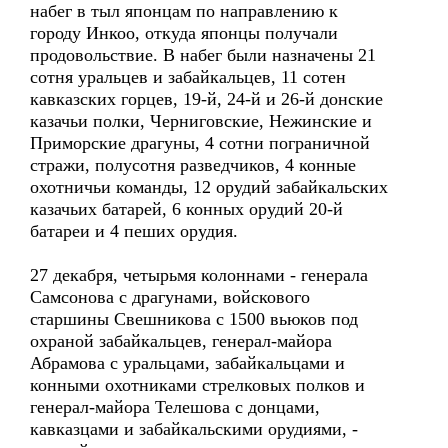
набег в тыл японцам по направлению к
городу Инкоо, откуда японцы получали
продовольствие. В набег были назначены 21
сотня уральцев и забайкальцев, 11 сотен
кавказских горцев, 19-й, 24-й и 26-й донские
казачьи полки, Черниговские, Нежинские и
Приморские драгуны, 4 сотни пограничной
стражи, полусотня разведчиков, 4 конные
охотничьи команды, 12 орудий забайкальских
казачьих батарей, 6 конных орудий 20-й
батареи и 4 пеших орудия.
27 декабря, четырьмя колоннами - генерала
Самсонова с драгунами, войскового
старшины Свешникова с 1500 вьюков под
охраной забайкальцев, генерал-майора
Абрамова с уральцами, забайкальцами и
конными охотниками стрелковых полков и
генерал-майора Телешова с донцами,
кавказцами и забайкальскими орудиями, -