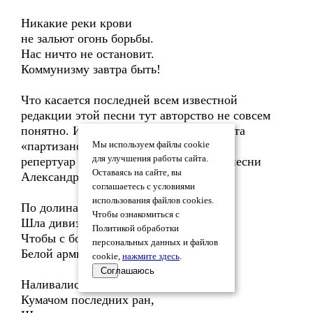
Никакие реки крови
не зальют огонь борьбы.
Нас ничто не остановит.
Коммунизму завтра быть!
Что касается последней всем известной
редакции этой песни тут авторство не совсем
понятно. История такова: в 1929 году эта
«партизанская» песня была включена в
Мы используем файлы cookie
для улучшения работы сайта.
репертуар ансамбля красноармейской песни
Оставаясь на сайте, вы
Александрова.
соглашаетесь с условиями
использования файлов cookies.
По долинам и по взгорьям
Чтобы ознакомиться с
Шла дивизия вперед,
Политикой обработки
Чтобы с боя взять Приморье —
персональных данных и файлов
Белой армии оплот
cookie,
нажмите здесь
.
Соглашаюсь
Наливалися знамена
Кумачом последних ран,