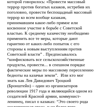
которой говорилось: «Провести массовый
террор против богатых казаков, истребив их
поголовно, провести беспощадный массовый
террор ко всем вообще казакам,
принимавшим какое-либо прямое или
косвенное участие в борьбе с Советской
властью. К среднему казачеству необходимо
применить все те меры, которые дают
гарантию от каких-либо попыток с его
стороны к новым выступлениям против
Советской власти” . Предписывалось
“конфисковать все сельскохозяйственные
продукты, провести... в спешном порядке
фактические меры по массовому переселению
бедноты на казачьи земли”. Или кто мог
знать как Лев Давидович Троцкий
(Бронштейн) – один из организаторов
революции 1917 года и являющийся одном из
создателей Красной армии, коммунист-
ленинец, писал о казаках: “Это своего рода
зоологическая среда, и не более того.