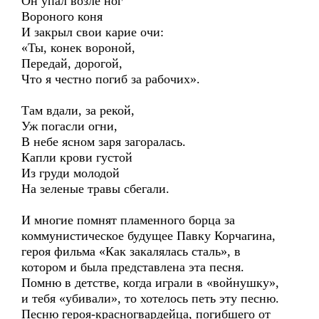
Он упал возле ног
Вороного коня
И закрыл свои карие очи:
«Ты, конек вороной,
Передай, дорогой,
Что я честно погиб за рабочих».
Там вдали, за рекой,
Уж погасли огни,
В небе ясном заря загоралась.
Капли крови густой
Из груди молодой
На зеленые травы сбегали.
И многие помнят пламенного борца за
коммунистическое будущее Павку Корчагина,
героя фильма «Как закалялась сталь», в
котором и была представлена эта песня.
Помню в детстве, когда играли в «войнушку»,
и тебя «убивали», то хотелось петь эту песню.
Песню героя-красногвардейца, погибшего от