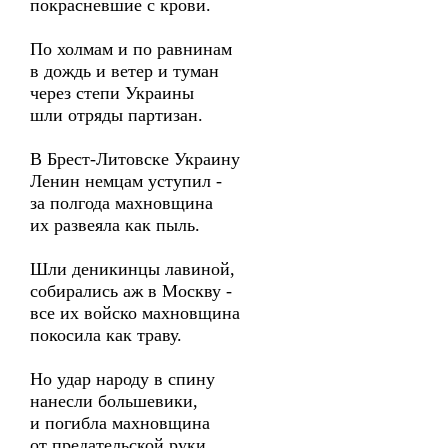
покрасневшие с крови.
По холмам и по равнинам
в дождь и ветер и туман
через степи Украины
шли отряды партизан.
В Брест-Литовске Украину
Ленин немцам уступил -
за полгода махновщина
их развеяла как пыль.
Шли деникинцы лавиной,
собирались аж в Москву -
все их войско махновщина
покосила как траву.
Но удар народу в спину
нанесли большевики,
и погибла махновщина
от предательской руки.