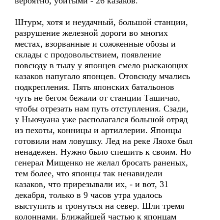
вероятно, убитыми - 26 казаков.
Штурм, хотя и неудачный, большой станции,
разрушение железной дороги во многих
местах, взорванные и сожженные обозы и
склады с продовольствием, появление
повсюду в тылу у японцев смело рыскающих
казаков напугало японцев. Отовсюду мчались
подкрепления. Пять японских батальонов
чуть не бегом бежали от станции Ташичао,
чтобы отрезать нам путь отступления. Сзади,
у Ньючуана уже располагался большой отряд
из пехоты, конницы и артиллерии. Японцы
готовили нам ловушку. Лед на реке Ляохе был
ненадежен. Нужно было спешить к своим. Но
генерал Мищенко не желал бросать раненых,
тем более, что японцы так ненавидели
казаков, что прирезывали их, - и вот, 31
декабря, только в 9 часов утра удалось
выступить и тронуться на север. Шли тремя
колоннами. Ближайшей частью к японцам