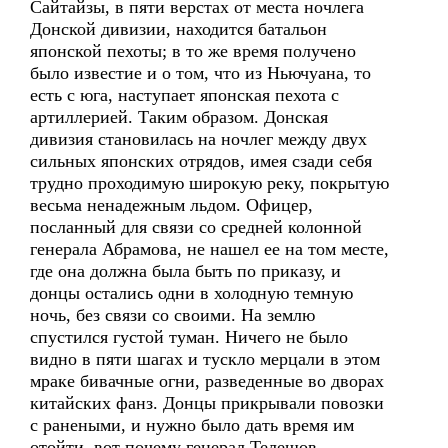
Сайтайзы, в пяти верстах от места ночлега
Донской дивизии, находится батальон
японской пехоты; в то же время получено
было известие и о том, что из Ньючуана, то
есть с юга, наступает японская пехота с
артиллерией. Таким образом. Донская
дивизия становилась на ночлег между двух
сильных японских отрядов, имея сзади себя
трудно проходимую широкую реку, покрытую
весьма ненадежным льдом. Офицер,
посланный для связи со средней колонной
генерала Абрамова, не нашел ее на том месте,
где она должна была быть по приказу, и
донцы остались одни в холодную темную
ночь, без связи со своими. На землю
спустился густой туман. Ничего не было
видно в пяти шагах и тускло мерцали в этом
мраке бивачные огни, разведенные во дворах
китайских фанз. Донцы прикрывали повозки
с ранеными, и нужно было дать время им
отойти, вот почему генерал Телешов,