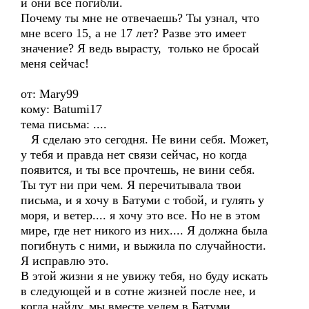
и они все погибли.
Почему ты мне не отвечаешь? Ты узнал, что
мне всего 15, а не 17 лет? Разве это имеет
значение? Я ведь вырасту, только не бросай
меня сейчас!
от: Mary99
кому: Batumi17
тема письма: ....
Я сделаю это сегодня. Не вини себя. Может,
у тебя и правда нет связи сейчас, но когда
появится, и ты все прочтешь, не вини себя.
Ты тут ни при чем. Я перечитывала твои
письма, и я хочу в Батуми с тобой, и гулять у
моря, и ветер.... я хочу это все. Но не в этом
мире, где нет никого из них.... Я должна была
погибнуть с ними, и выжила по случайности.
Я исправлю это.
В этой жизни я не увижу тебя, но буду искать
в следующей и в сотне жизней после нее, и
когда найду, мы вместе уедем в Батуми.