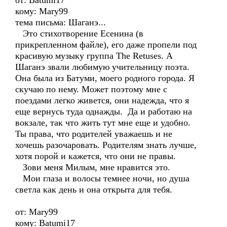
от: Batumi17
кому: Mary99
тема письма: Шаганэ...
Это стихотворение Есенина (в
прикрепленном файле), его даже пропели под
красивую музыку группа The Retuses. А
Шаганэ звали любимую учительницу поэта.
Она была из Батуми, моего родного города. Я
скучаю по нему. Может поэтому мне с
поездами легко живется, они надежда, что я
еще вернусь туда однажды. Да и работаю на
вокзале, так что жить тут мне еще и удобно.
Ты права, что родителей уважаешь и не
хочешь разочаровать. Родителям знать лучше,
хотя порой и кажется, что они не правы.
Зови меня Милым, мне нравится это.
Мои глаза и волосы темнее ночи, но душа
светла как день и она открыта для тебя.
от: Mary99
кому: Batumi17