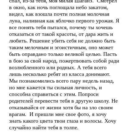
спал, из-за тебя, моя милая Шаганэ. Смотрел
в окно, как ночь поглощала небо закатом,
видел, как взошла почти полная молочная
луна, наливная как яблочко первого урожая. Я
все понять тебя пытался, почему ты хочешь
отказаться от такой красоты, от дара жить и
любить. Решение убить себя не должно быть
таким мелочным и эгоистичным, оно может
быть оправдано только великой целью. Пасть
в бою за свой народ, пожертвовать собой ради
возлюбленного или родных. А тебя всего
лишь несколько ребят из класса донимают.
Мы познакомились всего пару недель назад,
но мне кажется ты сильная личность, и
способна справиться с этим. Попроси
родителей перевести тебя в другую школу. Не
отказывайся от жизни хотя бы на зло своим
врагам. И пришли мне свое фото, я хочу
знать какого цвета твои глаза и волосы. Хочу
случайно найти тебя в толпе.