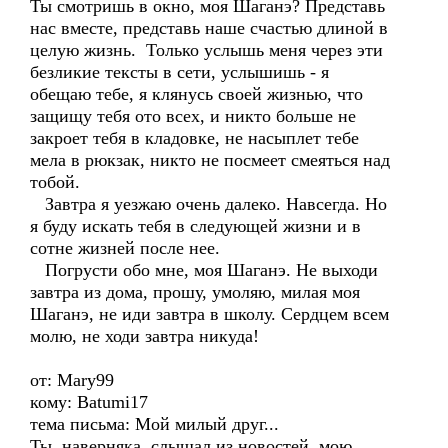
Ты смотришь в окно, моя Шаганэ? Представь
нас вместе, представь наше счастью длиной в
целую жизнь. Только услышь меня через эти
безликие тексты в сети, услышишь - я
обещаю тебе, я клянусь своей жизнью, что
защищу тебя ото всех, и никто больше не
закроет тебя в кладовке, не насыплет тебе
мела в рюкзак, никто не посмеет смеяться над
тобой.
Завтра я уезжаю очень далеко. Навсегда. Но
я буду искать тебя в следующей жизни и в
сотне жизней после нее.
Погрусти обо мне, моя Шаганэ. Не выходи
завтра из дома, прошу, умоляю, милая моя
Шаганэ, не иди завтра в школу. Сердцем всем
молю, не ходи завтра никуда!
от: Mary99
кому: Batumi17
тема письма: Мой милый друг...
Ты, наверняка, слышал из новостей, мою