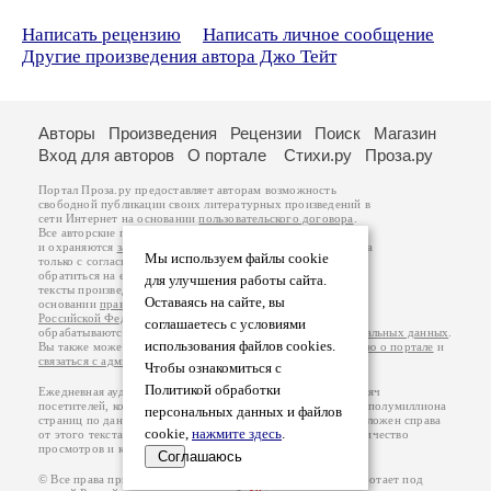
Написать рецензию
Написать личное сообщение
Другие произведения автора Джо Тейт
Авторы
Произведения
Рецензии
Поиск
Магазин
Вход для авторов
О портале
Стихи.ру
Проза.ру
Портал Проза.ру предоставляет авторам возможность
свободной публикации своих литературных произведений в
сети Интернет на основании
пользовательского договора
.
Все авторские права на произведения принадлежат авторам
и охраняются
законом
. Перепечатка произведений возможна
Мы используем файлы cookie
только с согласия его автора, к которому вы можете
обратиться на его авторской странице. Ответственность за
для улучшения работы сайта.
тексты произведений авторы несут самостоятельно на
Оставаясь на сайте, вы
основании
правил публикации
и
законодательства
Российской Федерации
. Данные пользователей
соглашаетесь с условиями
обрабатываются на основании
Политики обработки персональных данных
.
использования файлов cookies.
Вы также можете посмотреть более подробную
информацию о портале
и
связаться с администрацией
.
Чтобы ознакомиться с
Политикой обработки
Ежедневная аудитория портала Проза.ру – порядка 100 тысяч
посетителей, которые в общей сумме просматривают более полумиллиона
персональных данных и файлов
страниц по данным счетчика посещаемости, который расположен справа
cookie,
нажмите здесь
.
от этого текста. В каждой графе указано по две цифры: количество
просмотров и количество посетителей.
Соглашаюсь
© Все права принадлежат авторам, 2000-2026. Портал работает под