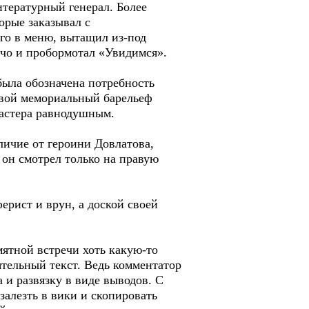
итературный генерал. Более
орые заказывал с
го в меню, вытащил из-под
ечо и пробормотал «Увидимся».
ыла обозначена потребность
 свой мемориальный барельеф
мастера равнодушным.
личие от героини Довлатова,
 он смотрел только на правую
рист и врун, а доской своей
мятной встречи хоть какую-то
оятельный текст. Ведь комментатор
 и развязку в виде выводов. С
алезть в вики и скопировать