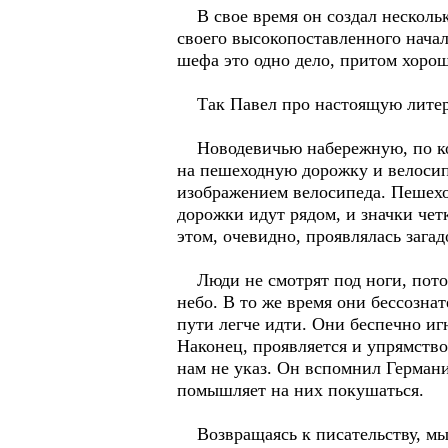
В свое время он создал нескольк
своего высокопоставленного нача
шефа это одно дело, притом хоро
Так Павел про настоящую литерат
Новодевичью набережную, по кото
на пешеходную дорожку и велосип
изображением велосипеда. Пешеход
дорожки идут рядом, и значки че
этом, очевидно, проявлялась зага
Люди не смотрят под ноги, потом
небо. В то же время они бессозн
пути легче идти. Они беспечно иг
Наконец, проявляется и упрямство.
нам не указ. Он вспомнил Германи
помышляет на них покушаться.
Возвращаясь к писательству, мыс