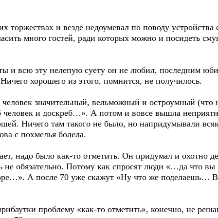
 торжествах и везде недоумевал по поводу устройства 
асить много гостей, ради которых можно и посидеть сму
ы и всю эту нелепую суету он не любил, последним юби
Ничего хорошего из этого, помнится, не получилось.
еловек значительный, вельможный и остроумный (что не
 человек и доскреб…». А потом и вовсе вышла неприятна
ршей. Ничего там такого не было, но напридумывали всяк
ова с похмелья болела.
т, надо было как-то отметить. Он придумал и охотно де
ь не обязательно. Потому как спросят люди «…да что вы
горе…». А после 70 уже скажут «Ну что же поделаешь… В
ибаутки проблему «как-то отметить», конечно, не решаю