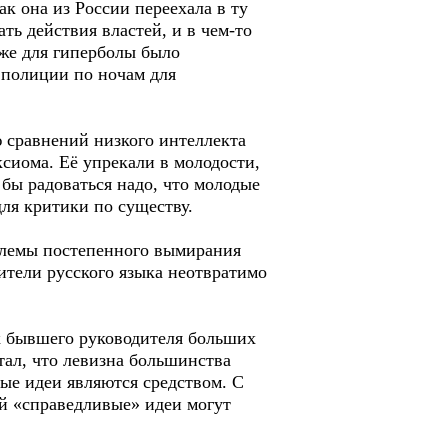
ак она из России переехала в ту
ть действия властей, и в чем-то
аже для гиперболы было
 полиции по ночам для
 сравнений низкого интеллекта
ксиома. Её упрекали в молодости,
 бы радоваться надо, что молодые
для критики по существу.
блемы постепенного вымирания
ители русского языка неотвратимо
к бывшего руководителя больших
ал, что левизна большинства
вые идеи являются средством. С
й «справедливые» идеи могут