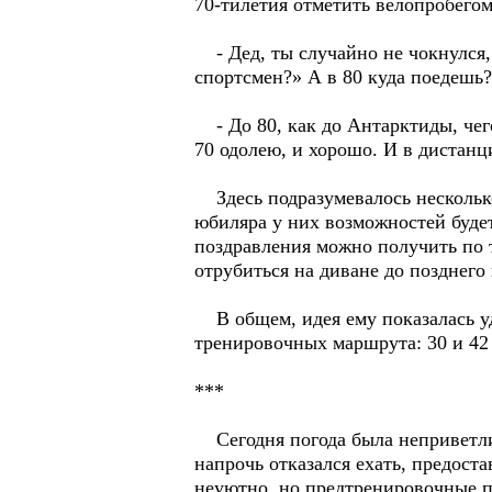
70-тилетия отметить велопробегом
- Дед, ты случайно не чокнулся, 
спортсмен?» А в 80 куда поедешь?
- До 80, как до Антарктиды, чего
70 одолею, и хорошо. И в дистанц
Здесь подразумевалось несколько
юбиляра у них возможностей будет
поздравления можно получить по т
отрубиться на диване до позднего 
В общем, идея ему показалась уда
тренировочных маршрута: 30 и 42 
***
Сегодня погода была неприветлив
напрочь отказался ехать, предост
неуютно, но предтренировочные п