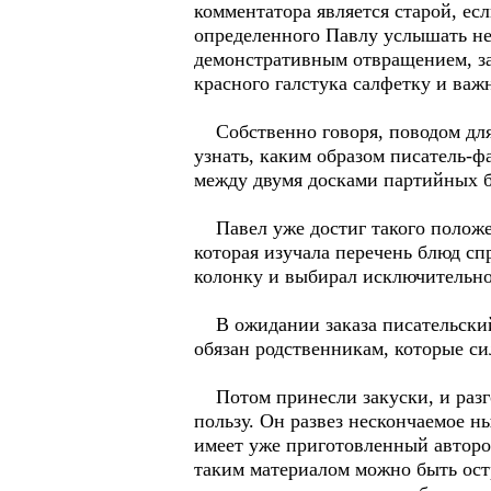
комментатора является старой, ес
определенного Павлу услышать не 
демонстративным отвращением, за
красного галстука салфетку и важ
Собственно говоря, поводом для 
узнать, каким образом писатель-ф
между двумя досками партийных бо
Павел уже достиг такого положени
которая изучала перечень блюд с
колонку и выбирал исключительн
В ожидании заказа писательский 
обязан родственникам, которые си
Потом принесли закуски, и разгов
пользу. Он развез нескончаемое ны
имеет уже приготовленный автором
таким материалом можно быть ост