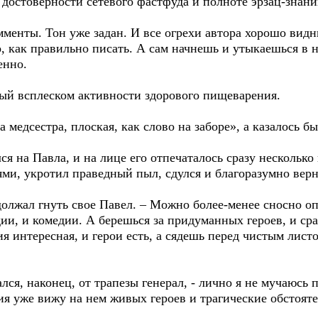
о достоверности сетевого фастфуда и полноте эрзац-знани
менты. Тон уже задан. И все огрехи автора хорошо видны
, как правильно писать. А сам начнешь и утыкаешься в 
енно.
ый всплеском активности здорового пищеварения.
медсестра, плоская, как слово на заборе», а казалось б
 на Павла, и на лице его отпечаталось сразу несколько
ми, укротил праведный пыл, сдулся и благоразумно верн
олжал гнуть свое Павел. – Можно более-менее сносно оп
ии, и комедии. А берешься за придуманных героев, и сра
ия интересная, и герои есть, а сядешь перед чистым лист
ся, наконец, от трапезы генерал, - лично я не мучаюсь 
ия уже вижу на нем живых героев и трагические обстояте