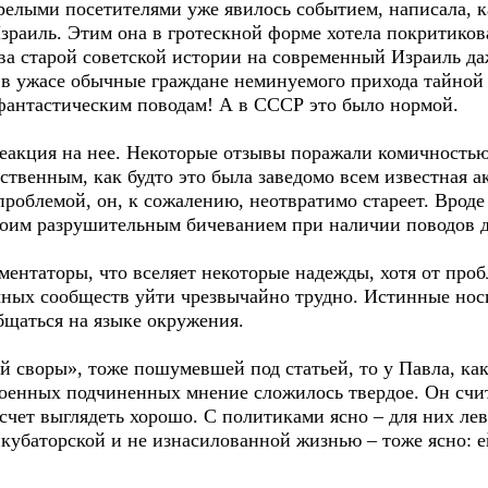
арелыми посетителями уже явилось событием, написала, к
Израиль. Этим она в гротескной форме хотела покритикова
тва старой советской истории на современный Израиль д
 в ужасе обычные граждане неминуемого прихода тайной
фантастическим поводам! А в СССР это было нормой.
еакция на нее. Некоторые отзывы поражали комичностью
твенным, как будто это была заведомо всем известная а
 проблемой, он, к сожалению, неотвратимо стареет. Вроде
 своим разрушительным бичеванием при наличии поводов 
нтаторы, что вселяет некоторые надежды, хотя от про
чных сообществ уйти чрезвычайно трудно. Истинные нос
бщаться на языке окружения.
 своры», тоже пошумевшей под статьей, то у Павла, ка
роенных подчиненных мнение сложилось твердое. Он счит
счет выглядеть хорошо. С политиками ясно – для них ле
кубаторской и не изнасилованной жизнью – тоже ясно: е