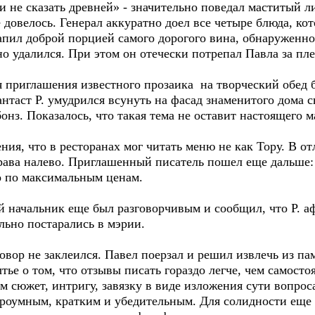
ли не сказать древней» - значительно поведал маститый л
довелось. Генерал аккуратно доел все четыре блюда, кот
пил доброй порцией самого дорогого вина, обнаруженно
но удалился. При этом он отечески потрепал Павла за пл
приглашения известного прозаика на творческий обед б
антаст Р. умудрился всунуть на фасад знаменитого дома
нз. Показалось, что такая тема не оставит настоящего 
я, что в ресторанах мог читать меню не как Тору. В от
права налево. Приглашенный писатель пошел еще дальше:
о по максимальным ценам.
начальник еще был разговорчивым и сообщил, что Р. афе
льно постарались в мэрии.
ор не заклеился. Павел поерзал и решил извлечь из па
тье о том, что отзывы писать гораздо легче, чем самост
 сюжет, интригу, завязку в виде изложения сути вопроса
роумным, кратким и убедительным. Для солидности еще з