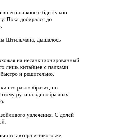
евшего на коне с бдительно
у. Пока добирался до
.
емы Штильмана, дышалось
похожая на несанкционированный
го лишь китайцев с палками
 быстро и решительно.
и его разнообразит, но
оэтому рутина однообразных
о.
азойливого увлечения. С долей
ей.
ного автора и такого же