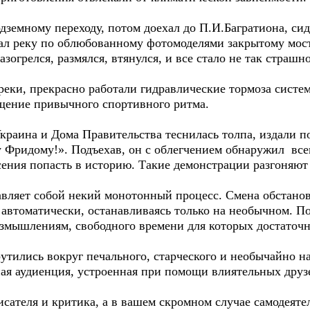
земному переходу, потом доехал до П.И.Багратиона, сид
л реку по облюбованному фотомоделями закрытому мост
огрелся, размялся, втянулся, и все стало не так страшно
еки, прекрасно работали гидравлические тормоза сист
щение привычного спортивного ритма.
раина и Дома Правительства теснилась толпа, издали 
 Фридому!». Подъехав, он с облегчением обнаружил все
сения попасть в историю. Такие демонстрации разгоняют
яет собой некий монотонный процесс. Смена обстановк
автоматически, останавливаясь только на необычном. П
змышлениям, свободного времени для которых достаточн
утились вокруг печального, старческого и необычайно н
ая аудиенция, устроенная при помощи влиятельных друз
еля и критика, а в вашем скромном случае самодеятель