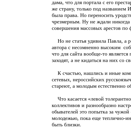
дама, что для портала с его прест
же страну, только под названием 
была права. Но переносить уродс
чрезмерным. Ну не ждали никогда
совершения массовых арестов по 
Но не статья удивила Павла, а р
автора с несомненно высоким собс
что для сайта вообще-то является
заходят, а не кидаться на них со
К счастью, нашлись и иные комме
сетевых, нероссийских русскоязы
стареют, а молодым естественно о
Что касается «левой толерантной
коллективов и разнообразно наст
обывателей это попытка за чужой 
молодежью, пока еще теплично-ин
быть близки.