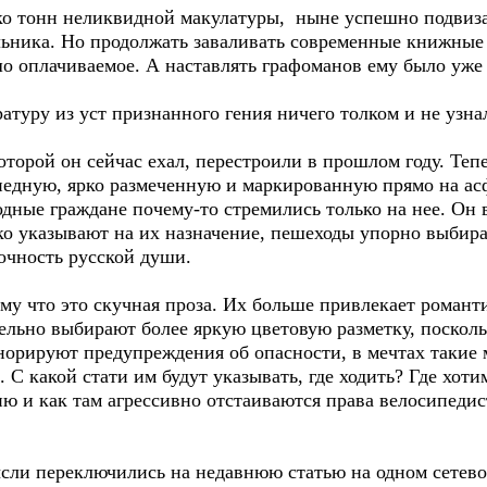
о тонн неликвидной макулатуры, ныне успешно подвизал
льника. Но продолжать заваливать современные книжные
шо оплачиваемое. А наставлять графоманов ему было уже
уру из уст признанного гения ничего толком и не узна
рой он сейчас ехал, перестроили в прошлом году. Тепе
едную, ярко размеченную и маркированную прямо на асф
ные граждане почему-то стремились только на нее. Он в
тко указывают на их назначение, пешеходы упорно выбир
дочность русской души.
у что это скучная проза. Их больше привлекает романти
ательно выбирают более яркую цветовую разметку, поско
норируют предупреждения об опасности, в мечтах такие 
 С какой стати им будут указывать, где ходить? Где хотим
ю и как там агрессивно отстаиваются права велосипедис
ли переключились на недавнюю статью на одном сетево