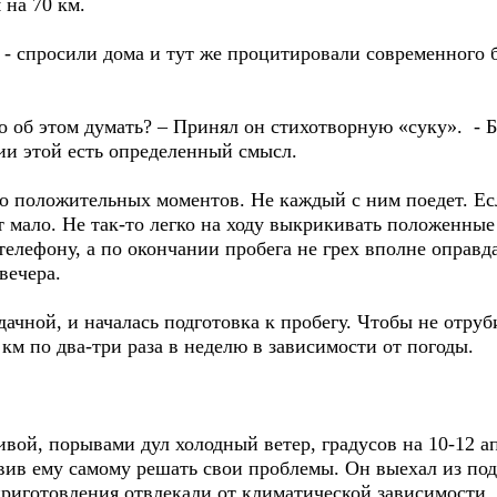
 на 70 км.
- спросили дома и тут же процитировали современного бар
 об этом думать? – Принял он стихотворную «суку». - Б
ии этой есть определенный смысл.
 положительных моментов. Не каждый с ним поедет. Ес
 мало. Не так-то легко на ходу выкрикивать положенные 
елефону, а по окончании пробега не грех вполне оправд
вечера.
чной, и началась подготовка к пробегу. Чтобы не отруби
км по два-три раза в неделю в зависимости от погоды.
ой, порывами дул холодный ветер, градусов на 10-12 а
авив ему самому решать свои проблемы. Он выехал из под
риготовления отвлекали от климатической зависимости.