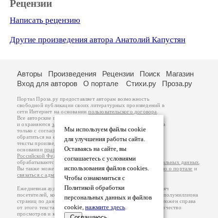
Рецензии
Написать рецензию
Другие произведения автора Анатолий Капустян
Авторы
Произведения
Рецензии
Поиск
Магазин
Вход для авторов
О портале
Стихи.ру
Проза.ру
Портал Проза.ру предоставляет авторам возможность
свободной публикации своих литературных произведений в
сети Интернет на основании
пользовательского договора
.
Все авторские права на произведения принадлежат авторам
и охраняются
законом
. Перепечатка произведений возможна
Мы используем файлы cookie
только с согласия его автора, к которому вы можете
обратиться на его авторской странице. Ответственность за
для улучшения работы сайта.
тексты произведений авторы несут самостоятельно на
Оставаясь на сайте, вы
основании
правил публикации
и
законодательства
Российской Федерации
. Данные пользователей
соглашаетесь с условиями
обрабатываются на основании
Политики обработки персональных данных
.
использования файлов cookies.
Вы также можете посмотреть более подробную
информацию о портале
и
связаться с администрацией
.
Чтобы ознакомиться с
Политикой обработки
Ежедневная аудитория портала Проза.ру – порядка 100 тысяч
посетителей, которые в общей сумме просматривают более полумиллиона
персональных данных и файлов
страниц по данным счетчика посещаемости, который расположен справа
cookie,
нажмите здесь
.
от этого текста. В каждой графе указано по две цифры: количество
просмотров и количество посетителей.
Соглашаюсь