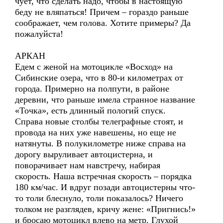
чует, что сделать надо, чтобы в настоящую
беду не вляпаться! Причем – гораздо раньше
соображает, чем голова. Хотите примеры? Да
пожалуйста!
АРКАН
Едем с женой на мотоцикле «Восход» на
Сибинские озера, что в 80-и километрах от
города. Примерно на полпути, в районе
деревни, что раньше имела странное название
«Точка», есть длинный пологий спуск.
Справа новые столбы телеграфные стоят, и
провода на них уже навешены, но еще не
натянуты. В полукилометре ниже справа на
дорогу выруливает автоцистерна, и
поворачивает нам навстречу, набирая
скорость. Наша встречная скорость – порядка
180 км/час. И вдруг позади автоцистерны что-
то толи блеснуло, толи показалось? Ничего
толком не разглядев, кричу жене: «Пригнись!»
и бросаю мотоцикл влево на метр. Глухой