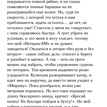
покрывается темной рябью, и на глазах
появляются пенные барашки на не
разыгравшейся еще волне. Но, судя по
скорости, с которой эта штука к нам
приближается, ждать осталось… да нет, не
осталось уже! Стаксель у меня на «закрутке»,
с ним справляюсь быстро. А грот убрать не
успеваю, и это меня и яхту спасает, потому
что мой «Ветерок-8М» и не думает
заводиться! Оказаться в шторм «без руля и без
ветрил» - самое гиблое дело: отнесет к берегу
и разобьет в щепки. А так – хоть на гроте
можно ход набрать, чтобы управление судном
не потерять. Тем временем видимость резко
ухудшается. Кузнецов разворачивает катер, и
идет мне на выручку, да вместо меня уходит к
«Миражу». Пока разобрался, волна уже
метровая поднялась. Но все-таки подходит на
длину буксирного конца, кричит: «Бросай
конец! На буксире пойдем в бухту!». Но мой
кобчик категорически против, и я даю