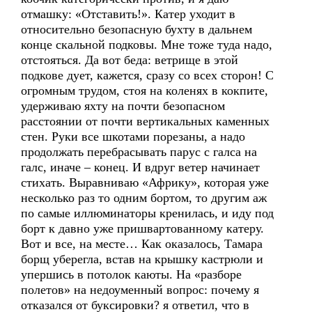
отмашку: «Отставить!». Катер уходит в
относительно безопасную бухту в дальнем
конце скальной подковы. Мне тоже туда надо,
отстояться. Да вот беда: ветрище в этой
подкове дует, кажется, сразу со всех сторон! С
огромным трудом, стоя на коленях в кокпите,
удерживаю яхту на почти безопасном
расстоянии от почти вертикальных каменных
стен. Руки все шкотами порезаны, а надо
продолжать перебрасывать парус с галса на
галс, иначе – конец. И вдруг ветер начинает
стихать. Выравниваю «Африку», которая уже
несколько раз то одним бортом, то другим аж
по самые иллюминаторы кренилась, и иду под
борт к давно уже пришвартованному катеру.
Вот и все, на месте… Как оказалось, Тамара
борщ уберегла, встав на крышку кастрюли и
упершись в потолок каюты. На «разборе
полетов» на недоуменный вопрос: почему я
отказался от буксировки? я ответил, что в