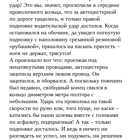
удар! Это мы, значит, проскочили в середине
проволочного кольца, что за автоцистерной
по дороге тащилось, и только правой
подножке водительской удар достался. Когда
остановился на обочине, да увидел погнутую
подножку с наполовину срезанной резиновой
«рубашкой», пришлось на насыпь присесть –
ноги не держат, трясутся!
А произошло вот что: проезжая под
ненатянутыми проводами, автоцистерна
зацепила верхним люком провод. Он
зацепился, и оборвался. А поскольку повешен
был недавно, свободный конец свился в
кольцо диаметром метра полтора с
небольшим. Ударь эта проволока на такой
скорости по рулю или, того пуще, по каске –
катились бы наши шлемы вместе с головами
по асфальту, подпрыгивая! А так – только
подножке досталось. И ведь я ничего ни
разглядеть не успел, ни подумать, ни решения