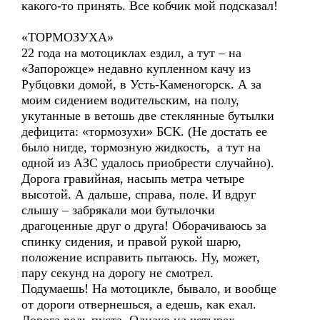
какого-то принять. Все кобчик мой подсказал!
«ТОРМОЗУХА»
22 года на мотоциклах ездил, а тут – на
«Запорожце» недавно купленном качу из
Рубцовки домой, в Усть-Каменогорск. А за
моим сидением водительским, на полу,
укутанные в ветошь две стеклянные бутылки
дефицита: «тормозухи» БСК. (Не достать ее
было нигде, тормозную жидкость, а тут на
одной из АЗС удалось приобрести случайно).
Дорога гравийная, насыпь метра четыре
высотой. А дальше, справа, поле. И вдруг
слышу – забрякали мои бутылочки
драгоценные друг о друга! Оборачиваюсь за
спинку сидения, и правой рукой шарю,
положение исправить пытаюсь. Ну, может,
пару секунд на дорогу не смотрел.
Подумаешь! На мотоцикле, бывало, и вообще
от дороги отвернешься, а едешь, как ехал.