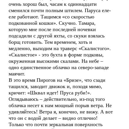
очень хорош был, часам к одиннадцати
сменился почти полным штилем. Паруса еле-
еле работают. Тащимся «со скоростью
подкованной кошки». Скучно. Тамара,
которую мне после последней ночевки
подсадили с другой яхты, со скуки взялась
борщ готовить. Тем временем, хоть и
медленно, выходим на траверс «Скалистого».
«Скалистое» - это бухта в форме подковы,
окруженная высокими скалами. На небе –
одно единственное облачко на северо-западе
маячит.
В это время Пирогов на «Бризе», что сзади
тащился, заводит движок и, походя мимо,
кричит: «Шквал идет! Пруса руби!».
Оглядываюсь – действительно, из-под того
облачка несет к нам мощный порыв ветра. Не
удивляйтесь! Ветра я, конечно, не вижу. А вот
что он с водой делает – видно отлично!
Только что почти зеркальная поверхность