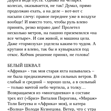
Дорога ведь пуста. Однако на четырех
колесах, оказывается, не так! Думал, прямо
продолжаю ехать, а на деле – вот-вот с
насыпи слечу: правое переднее уже в воздухе
вообще! И вместо того, чтобы руль влево
принять, резко вправо даю! Пролетел
несколько метров, на пашню приземлился «на
все четыре». И сам живой, и машина цела.
Даже «тормозуха» уцелела каким-то чудом. А
крутани я влево, так бы и кувыркался под
откос. Кобчик решение принял, не голова!
БЕЛЫЙ ШКВАЛ
«Африка» - так моя старая яхта называлась –
не была предназначена для сильных ветров. В
слабый и средний – хорошо шла, а в сильный
– только мачтой небо чертила, а толку…
Возвращаемся из «многодневки» в составе
трех яхт («Бриз» Виталия Пирогова, «Мираж»
Толи Батуева и «Африка» моя), и катера
«Волна» Володи Кузнецова. Ветер, что с утра