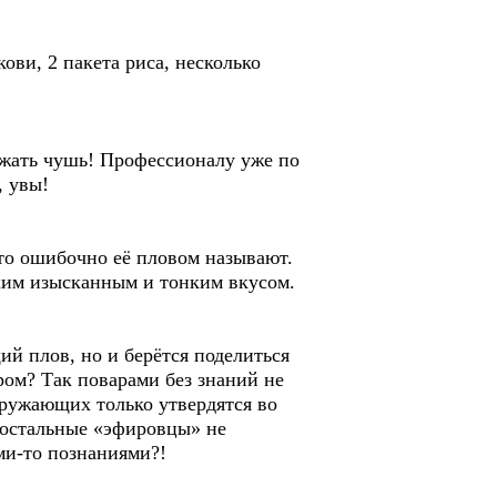
кови, 2 пакета риса, несколько
ажать чушь! Профессионалу уже по
, увы!
сто ошибочно её пловом называют.
аким изысканным и тонким вкусом.
ий плов, но и берётся поделиться
ром? Так поварами без знаний не
кружающих только утвердятся во
, остальные «эфировцы» не
ми-то познаниями?!