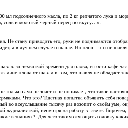
00 мл подсолнечного масла, по 2 кг репчатого лука и мор
ры, соль и молотый черный перец по вкусу…».
ия. Не стану приводить его, руки не поднимаются отобр
 идёт, а в лучшем случае о шавле. Но плов – это не шавля
шавлю за нехваткой времени для плова, и гости кафе ча
отличие плова от шавли в том, что шавля не обладает т
е только сама не знает и не понимает, что такое настоящ
ермяками. Что это? Тщетная попытка объявить себя пова
ный во всеуслышание тысячу раз возопит о своём уме, о
ной журналисткой, несмотря на работу в газете. Впрочем
кие в знаниях? Для чего таким отягощать головку каки