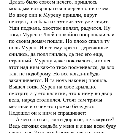
Делать было совсем нечего, пришлось
молодым возвращаться в деревню ни с чем.
Во двор они к Мурену пришли, вдруг
смотрят, а собака их тут как тут уже сидит.
Уши поджала, хвостом виляет, радуется. Ну
тогда Мурен с Лоей спокойно попрощались и
по своим домам пошли. Но плохо спал в ту
ночь Мурен. И все ему кресты деревянные
снились, да поля гнилые, да пес его еще,
странный. Мурену даже показалось, что пес
этот над ним как-то тихо посмеивался, да зло
так, не подоброму. Но все когда-нибудь
заканчивается. И та ночь наконец прошла.
Вышел тогда Мурен на свое крыльцо,
смотрит, а у его калитки, что к нему во двор
вела, народ столпился. Стоят там тримы
местные и о чем-то громко беседуют.
Подошел он к ним и спрашивает:
— А чего это вы, гости дорогие, не заходите?
Ведь сегодня свадьба у меня и я вам всем буду
очень рад. Заходите быстрее, еды на всех