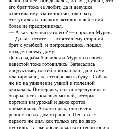
давно на нее заглядывался, но когда узнал, что
его брат тоже ее любит, да и девушка
ответила ему взаимностью, так сразу
отступился и никаких активных действий
более не предпринимал.
— А как нам звать-то его? — спросил Мурен.
— Да как хотите, — ответил ему старший
брат с улыбкой, и попрощавшись, пошел
назад к своему дому.
День свадьбы близился и Мурен со своей
невестой тоже готовились. Запасались
продуктами, гостей приглашали, да и сами
планировали, как теперь жить будут. Собака
же их на удивление умной и полезной
оказалась. Во-первых, она попередушила в
огороде всех полевых мышей, которые
портили им урожай и даже кротов
повыкопала. А во-вторых, она очень
ревностно их дом охраняла. Пес этот с
первого же дня, как только его во двор
пустили, тут же обследовал всю территорию