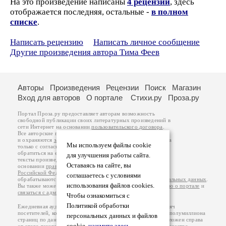
На это произведение написаны
4 рецензии
, здесь
отображается последняя, остальные -
в полном
списке
.
Написать рецензию
Написать личное сообщение
Другие произведения автора Тима Феев
Авторы
Произведения
Рецензии
Поиск
Магазин
Вход для авторов
О портале
Стихи.ру
Проза.ру
Портал Проза.ру предоставляет авторам возможность
свободной публикации своих литературных произведений в
сети Интернет на основании
пользовательского договора
.
Все авторские права на произведения принадлежат авторам
и охраняются
законом
. Перепечатка произведений возможна
Мы используем файлы cookie
только с согласия его автора, к которому вы можете
обратиться на его авторской странице. Ответственность за
для улучшения работы сайта.
тексты произведений авторы несут самостоятельно на
Оставаясь на сайте, вы
основании
правил публикации
и
законодательства
Российской Федерации
. Данные пользователей
соглашаетесь с условиями
обрабатываются на основании
Политики обработки персональных данных
.
использования файлов cookies.
Вы также можете посмотреть более подробную
информацию о портале
и
связаться с администрацией
.
Чтобы ознакомиться с
Политикой обработки
Ежедневная аудитория портала Проза.ру – порядка 100 тысяч
посетителей, которые в общей сумме просматривают более полумиллиона
персональных данных и файлов
страниц по данным счетчика посещаемости, который расположен справа