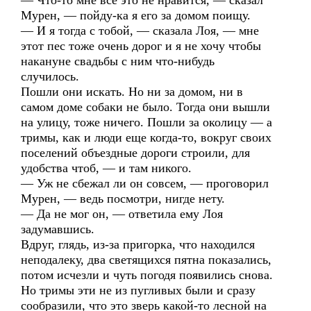
— Что-то мне все это не нравится, — сказал
Мурен, — пойду-ка я его за домом поищу.
— И я тогда с тобой, — сказала Лоя, — мне
этот пес тоже очень дорог и я не хочу чтобы
накануне свадьбы с ним что-нибудь
случилось.
Пошли они искать. Но ни за домом, ни в
самом доме собаки не было. Тогда они вышли
на улицу, тоже ничего. Пошли за околицу — а
тримы, как и люди еще когда-то, вокруг своих
поселений объездные дороги строили, для
удобства чтоб, — и там никого.
— Уж не сбежал ли он совсем, — проговорил
Мурен, — ведь посмотри, нигде нету.
— Да не мог он, — ответила ему Лоя
задумавшись.
Вдруг, глядь, из-за пригорка, что находился
неподалеку, два светящихся пятна показались,
потом исчезли и чуть погодя появились снова.
Но тримы эти не из пугливых были и сразу
сообразили, что это зверь какой-то лесной на