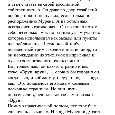
и стал считать ее своей абсолютной
собственностью. Он даже во двор хозяйский
вообще никого не пускал, если только по
распоряжению Мурена. А на остальных
всегда очень громко лаял. Он выкопал потом
себе несколько ямок по разным углам участка,
которые использовал как засады или пункты
для наблюдения. И если какой-нибудь
неизвестный трим заходил к ним во двор, то
он неожиданно из этих ямок выпрыгивал и
пугал гостя незваного очень сильно.
Вот только лаял он как-то странно и выл
тоже. «Врун, врун», — словно бы говорил он,
когда лаял, и «обману-у, надурю-ю», — когда
выл. Это показалось его новым хозяевам
несколько странным. Но они, чуть
поразмыслив, решили так собаку и назвать:
«Врун».
Помимо практической пользы, пес этот был
еще очень ласковым. И когда Мурен подходил