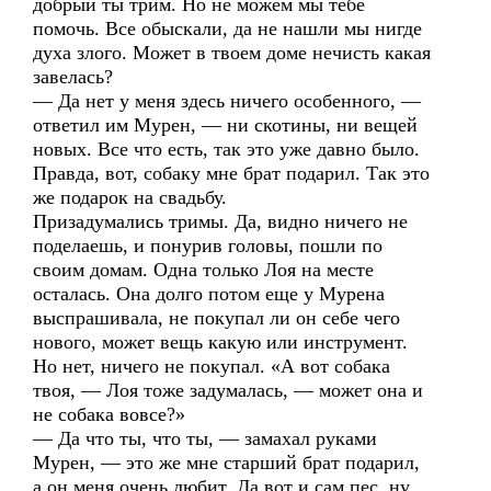
добрый ты трим. Но не можем мы тебе
помочь. Все обыскали, да не нашли мы нигде
духа злого. Может в твоем доме нечисть какая
завелась?
— Да нет у меня здесь ничего особенного, —
ответил им Мурен, — ни скотины, ни вещей
новых. Все что есть, так это уже давно было.
Правда, вот, собаку мне брат подарил. Так это
же подарок на свадьбу.
Призадумались тримы. Да, видно ничего не
поделаешь, и понурив головы, пошли по
своим домам. Одна только Лоя на месте
осталась. Она долго потом еще у Мурена
выспрашивала, не покупал ли он себе чего
нового, может вещь какую или инструмент.
Но нет, ничего не покупал. «А вот собака
твоя, — Лоя тоже задумалась, — может она и
не собака вовсе?»
— Да что ты, что ты, — замахал руками
Мурен, — это же мне старший брат подарил,
а он меня очень любит. Да вот и сам пес, ну