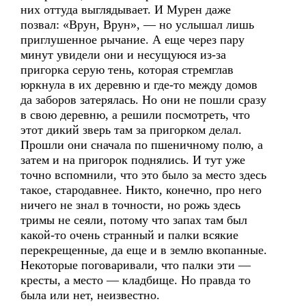
них оттуда выглядывает. И Мурен даже
позвал: «Врун, Врун», — но услышал лишь
приглушенное рычание. А еще через пару
минут увидели они и несущуюся из-за
пригорка серую тень, которая стремглав
юркнула в их деревню и где-то между домов
да заборов затерялась. Но они не пошли сразу
в свою деревню, а решили посмотреть, что
этот дикий зверь там за пригорком делал.
Прошли они сначала по пшеничному полю, а
затем и на пригорок поднялись. И тут уже
точно вспомнили, что это было за место здесь
такое, стародавнее. Никто, конечно, про него
ничего не знал в точности, но рожь здесь
тримы не сеяли, потому что запах там был
какой-то очень странный и палки всякие
перекрещенные, да еще и в землю вкопанные.
Некоторые поговаривали, что палки эти —
кресты, а место — кладбище. Но правда то
была или нет, неизвестно.