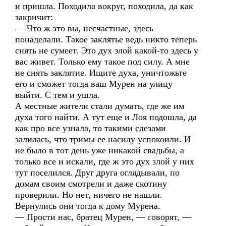
и пришла. Походила вокруг, походила, да как
закричит:
— Что ж это вы, несчастные, здесь
понаделали. Такое заклятье ведь никто теперь
снять не сумеет. Это дух злой какой-то здесь у
вас живет. Только ему такое под силу. А мне
не снять заклятие. Ищите духа, уничтожьте
его и сможет тогда ваш Мурен на улицу
выйти. С тем и ушла.
А местные жители стали думать, где же им
духа того найти. А тут еще и Лоя подошла, да
как про все узнала, то такими слезами
залилась, что тримы ее насилу успокоили. И
не было в тот день уже никакой свадьбы, а
только все и искали, где ж это дух злой у них
тут поселился. Друг друга оглядывали, по
домам своим смотрели и даже скотину
проверили. Но нет, ничего не нашли.
Вернулись они тогда к дому Мурена.
— Прости нас, братец Мурен, — говорят, —