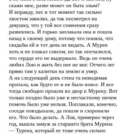
скажи мне, разве может он быть злым?
И вправду, пес в тот момент так сильно
хвостом завилял, да так посмотрел на
девушку, что у той все сомнения сразу
развеялись. И горько заплакала она и пошла
назад к своему дому, потому что поняла, что
свадьбы ей в тот день не видать. А Мурен
хоть и не плакал совсем, но так опечалился,
что сердце его не выдержало. Ведь он очень
любил Лою и жить без нее не мог. Отчего лег
прямо там у калитки на землю и умер.
А на следующий день стена та невидимая
пропала, как будто ее и не было вовсе. И все
тогда свободно прошли во двор к Мурену. Вот
только поздно было уже и несчастному ничем
помочь было уже нельзя. Поплакали, конечно,
соседи повздыхали, да пошли и схоронили
его. Что было делать. А Лоя, примерно через
год, вышла замуж за старшего брата Мурена
— Турена, который ее тоже очень сильно