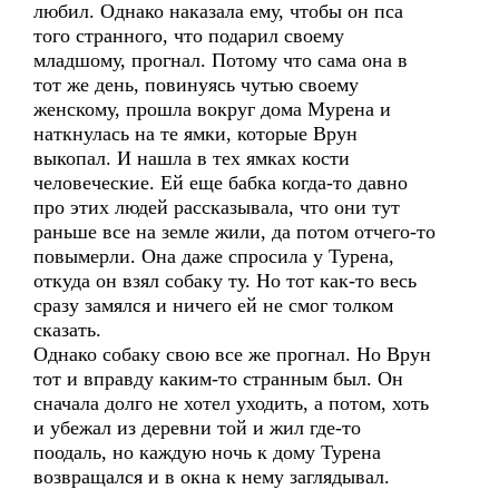
любил. Однако наказала ему, чтобы он пса
того странного, что подарил своему
младшому, прогнал. Потому что сама она в
тот же день, повинуясь чутью своему
женскому, прошла вокруг дома Мурена и
наткнулась на те ямки, которые Врун
выкопал. И нашла в тех ямках кости
человеческие. Ей еще бабка когда-то давно
про этих людей рассказывала, что они тут
раньше все на земле жили, да потом отчего-то
повымерли. Она даже спросила у Турена,
откуда он взял собаку ту. Но тот как-то весь
сразу замялся и ничего ей не смог толком
сказать.
Однако собаку свою все же прогнал. Но Врун
тот и вправду каким-то странным был. Он
сначала долго не хотел уходить, а потом, хоть
и убежал из деревни той и жил где-то
поодаль, но каждую ночь к дому Турена
возвращался и в окна к нему заглядывал.