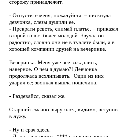
сторожу принадлежит.
- Отпустите меня, пожалуйста, – пискнула
девчонка, слезы душили ее.
- Прекрати реветь, снимай платье, – приказал
второй голос, более молодой. Звучал он
радостно, словно они не в туалете были, а в
хорошей компании друзей на вечеринке.
Вечеринка. Меня уже все заждались,
наверное. О чем я думаю?! Девчонка
продолжала всхлипывать. Один из них
ударил ее; звонкая вышла пощечина.
- Раздевайся, сказал же.
Старший смачно выругался, видимо, вступив
в лужу.
- Ну и срач здесь.
- Да какая разница, ****а-то у нее чистая.