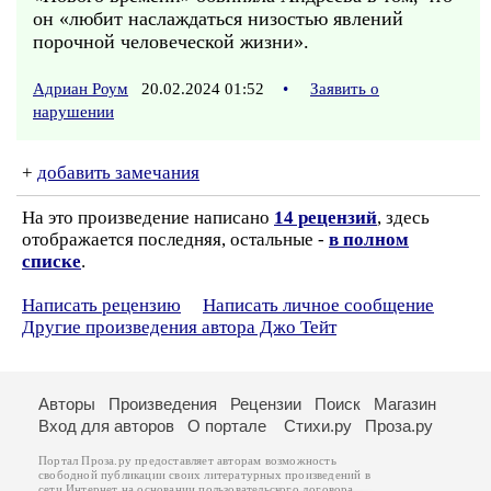
он «любит наслаждаться низостью явлений
порочной человеческой жизни».
Адриан Роум
20.02.2024 01:52
•
Заявить о
нарушении
+
добавить замечания
На это произведение написано
14 рецензий
, здесь
отображается последняя, остальные -
в полном
списке
.
Написать рецензию
Написать личное сообщение
Другие произведения автора Джо Тейт
Авторы
Произведения
Рецензии
Поиск
Магазин
Вход для авторов
О портале
Стихи.ру
Проза.ру
Портал Проза.ру предоставляет авторам возможность
свободной публикации своих литературных произведений в
сети Интернет на основании
пользовательского договора
.