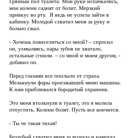
Грязный пол туалета. Мои руки испачкались,
мои колени саднят от болит. Мерзкий
привкус во рту. Я ведь не успела зайти в
кабинку. Молодой схватил меня за руку и
больно сжал.
- Хочешь повеселиться со мной? – спросил
он, ухмыляясь, пары зубов не хватало,
остальные сгнили. – со мной и моим другом, -
добавил он.
Перед глазами все поплыло от страха.
Мелькнули фары проезжавшей мимо машины.
К нам приближался бородатый охранник.
Это меня втолкнули в туалет, это я молила
отпустить. Колени болят. Пусть все кончится.
- Ты че такая тихая!
Беззубый схватил меня за волосы и намотал