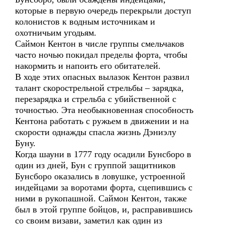
которые в первую очередь перекрыли доступ
колонистов к водным источникам и
охотничьим угодьям.
Саймон Кентон в числе группы смельчаков
часто ночью покидал пределы форта, чтобы
накормить и напоить его обитателей.
В ходе этих опасных вылазок Кентон развил
талант скорострельной стрельбы – зарядка,
перезарядка и стрельба с убийственной с
точностью. Эта необыкновенная способность
Кентона работать с ружьем в движении и на
скорости однажды спасла жизнь Дэниэлу
Буну.
Когда шауни в 1777 году осадили Бунсборо в
один из дней, Бун с группой защитников
Бунсборо оказались в ловушке, устроенной
индейцами за воротами форта, сцепившись с
ними в рукопашной. Саймон Кентон, также
был в этой группе бойцов, и, расправившись
со своим визави, заметил как один из