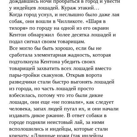
дождавшись ночи пробраться в город и увести
у индейцев лошадей. Кураж этакий…
Когда город уснул, и неслышно было даже лая
собак, они вошли в Чилликоте. «Шаря в
тихоря» по городу на одной из его окраин
Кентон обнаружил более десятка лошадей и
подал сигнал своим товарищам.
Все могло бы быть хорошо, если бы не
сработала элементарная жадность, которая
подтолкнула Кентона убедить своих
товарищей захватить всех лошадей вместо
пары-тройки скакунов. Открыв ворота
разведчики стали быстро выгонять лошадей
из города, но часть лошадей просто
взбесилась, потому что это были дикие
лошади, они еще «не познали», как следует
человека, запах людей пугал их, и они начали
издавать дикое ржание. В ответ собаки в
городе подняли неистовый лай, за ними
всполошились и индейцы, которые стали
кричать: «Длинные ножи (так индейцы