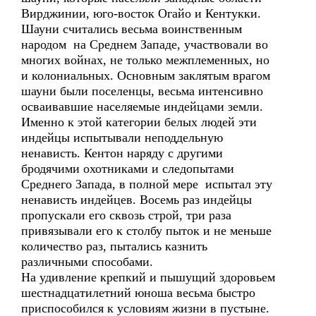
Вирджинии, юго-восток Огайо и Кентукки.
Шауни считались весьма воинственным
народом на Среднем Западе, участвовали во
многих войнах, не только межплеменных, но
и колониальных. Основным заклятым врагом
шауни были поселенцы, весьма интенсивно
осваивавшие населяемые индейцами земли.
Именно к этой категории белых людей эти
индейцы испытывали неподдельную
ненависть. Кентон наряду с другими
бродячими охотниками и следопытами
Среднего Запада, в полной мере испытал эту
ненависть индейцев. Восемь раз индейцы
пропускали его сквозь строй, три раза
привязывали его к столбу пыток и не меньше
количество раз, пытались казнить
различными способами.
На удивление крепкий и пышущий здоровьем
шестнадцатилетний юноша весьма быстро
приспособился к условиям жизни в пустыне.