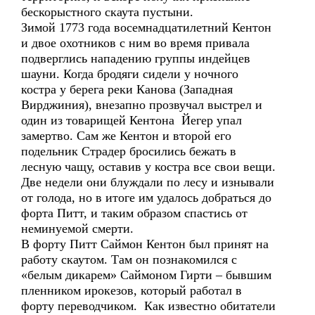
бескорыстного скаута пустыни.
Зимой 1773 года восемнадцатилетний Кентон
и двое охотников с ним во время привала
подверглись нападению группы индейцев
шауни. Когда бродяги сидели у ночного
костра у берега реки Канова (Западная
Вирджиния), внезапно прозвучал выстрел и
один из товарищей Кентона Йегер упал
замертво. Сам же Кентон и второй его
подельник Страдер бросились бежать в
лесную чащу, оставив у костра все свои вещи.
Две недели они блуждали по лесу и изнывали
от голода, но в итоге им удалось добраться до
форта Питт, и таким образом спастись от
неминуемой смерти.
В форту Питт Саймон Кентон был принят на
работу скаутом. Там он познакомился с
«белым дикарем» Саймоном Гирти – бывшим
пленником ирокезов, который работал в
форту переводчиком. Как известно обитатели