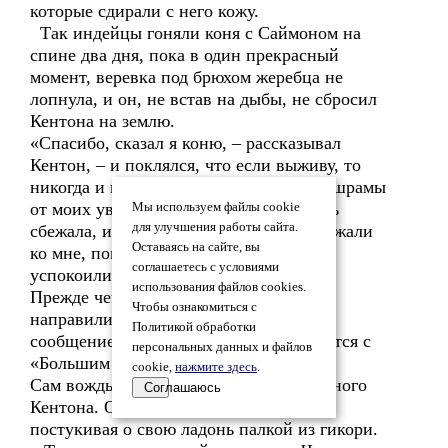
которые сдирали с него кожу.
Так индейцы гоняли коня с Саймоном на
спине два дня, пока в один прекрасный
момент, веревка под брюхом жеребца не
лопнула, и он, не встав на дыбы, не сбросил
Кентона на землю.
«Спасибо, сказал я коню, – рассказывал
Кентон, – и поклялся, что если выживу, то
никогда и никому не буду показывать шрамы
от моих увечий. После того как лошадь
Мы используем файлы cookie
для улучшения работы сайта.
сбежала, и я упал, мои мучители подбежали
Оставаясь на сайте, вы
ко мне, поминали немного ногами, и
соглашаетесь с условиями
успокоились».
использования файлов cookies.
Прежде чем войти в Чилликоте, шауни
Чтобы ознакомиться с
направили туда своего вестника с
Политикой обработки
сообщением о том, что они возвращаются с
персональных данных и файлов
«Большим вором индейских лошадей».
cookie,
нажмите здесь
.
Сам вождь Черная Рыба встречал пленного
Соглашаюсь
Кентона. Он грозно смотрел на него,
постукивая о свою ладонь палкой из гикори.