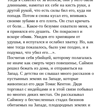
длинными, намотал их себе на кисть руки, а
другой рукой, что есть силы бил его, куда ни
попадя. Потом я снова кусал его, впиваясь
своими зубами в его плоть. Он стал кричать
от боли… Какое-то безумие охватило меня, и
я принялся его душить. Он покраснел и
вскоре обмяк. Увидев его хрипящим от
удушья, я испугался и ослабил хватку. Но, как
мне тогда показалось, было уже поздно, и я
подумал, что убил его…».
Посчитав себя убийцей, которому полагалась
не иначе как смерть через повешенье, Саймон
решил бежать из дома, и отправиться на
Запад. С детства он слышал много рассказов о
пустынных землях на Западе, которые
живописал его дядя Томас Кентон. Дядя
торговал с индейцами и в этой связи побывал
во многих диких местах. Он рассказывал
Саймону о бесчисленных стадах бизонов
обитаемых на Западе, плодородных землях и