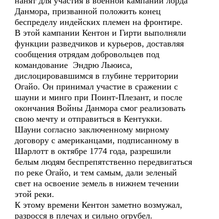
нанят для участия в военной кампании лорда
Данмора, призванной положить конец
беспределу индейских племен на фронтире.
В этой кампании Кентон и Гирти выполняли
функции разведчиков и курьеров, доставляя
сообщения отрядам добровольцев под
командование Эндрю Льюиса,
дислоцировавшимся в глубине территории
Огайо. Он принимал участие в сражении с
шауни и минго при Поинт-Плезант, и после
окончания Войны Данмора смог реализовать
свою мечту и отправиться в Кентукки.
Шауни согласно заключенному мирному
договору с американцами, подписанному в
Шарлотт в октябре 1774 года, разрешили
белым людям беспрепятственно передвигаться
по реке Огайо, и тем самым, дали зеленый
свет на освоение земель в нижнем течении
этой реки.
К этому времени Кентон заметно возмужал,
разросся в плечах и сильно огрубел.