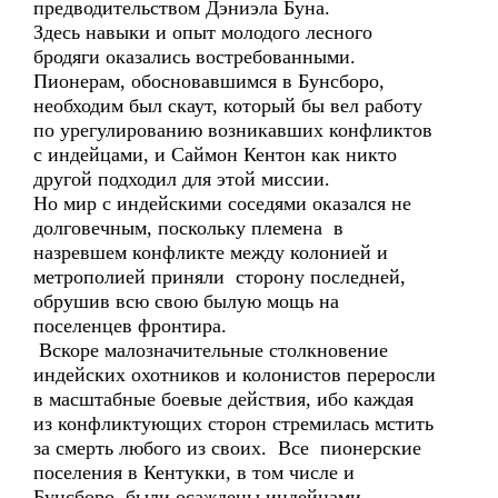
предводительством Дэниэла Буна.
Здесь навыки и опыт молодого лесного
бродяги оказались востребованными.
Пионерам, обосновавшимся в Бунсборо,
необходим был скаут, который бы вел работу
по урегулированию возникавших конфликтов
с индейцами, и Саймон Кентон как никто
другой подходил для этой миссии.
Но мир с индейскими соседями оказался не
долговечным, поскольку племена в
назревшем конфликте между колонией и
метрополией приняли сторону последней,
обрушив всю свою былую мощь на
поселенцев фронтира.
Вскоре малозначительные столкновение
индейских охотников и колонистов переросли
в масштабные боевые действия, ибо каждая
из конфликтующих сторон стремилась мстить
за смерть любого из своих. Все пионерские
поселения в Кентукки, в том числе и
Бунсборо, были осаждены индейцами,