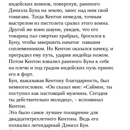
индейских воинов, повергнув, раненого
Дэниэла Буна на землю, занес над ним свой
томагавк. Тогда Кентон немедля, точным
выстрелом из пистолета сразил этого воина.
Другой же воин шауни, увидев, что его
товарищ пал смертью храбрых, бросился к
Буну, чтобы завершить начатое павшим
соплеменником. Но Кентон оказался начеку, и
преградил ему путь, ударив индейца ножом.
Потом Кентон взвалил раненого Буна к себе
на плечи и под градом индейских пуль принес
его в форт.
Бун, выказывая Кентону благодарность, был
немногословен. «Он сказал мне: «Саймон, ты
поступил как настоящий мужчина. Сегодня
ты действительно молодец», – вспоминал
Кентон.
Это было самое лучшее поощрение для
двадцатитрехлетнего Кентона. Ведь его
похвалил легендарный Дэниэл Бун.