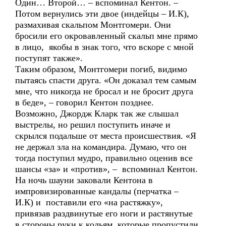
Один… Второй… – вспоминал Кентон. –
Потом вернулись эти двое (индейцы – И.К),
размахивая скальпом Монтгомери. Они
бросили его окровавленный скальп мне прямо
в лицо, якобы в знак того, что вскоре с мной
поступят также».
Таким образом, Монтгомери погиб, видимо
пытаясь спасти друга. «Он доказал тем самым
мне, что никогда не бросал и не бросит друга
в беде», – говорил Кентон позднее.
Возможно, Джордж Кларк так же слышал
выстрелы, но решил поступить иначе и
скрылся подальше от места происшествия. «Я
не держал зла на командира. Думаю, что он
тогда поступил мудро, правильно оценив все
шансы «за» и «против», – вспоминал Кентон.
На ночь шауни заковали Кентона в
импровизированные кандалы (перчатка –
И.К) и поставили его «на растяжку»,
привязав раздвинутые его ноги и растянутые
в стороны руки к кольям, которые пропустили