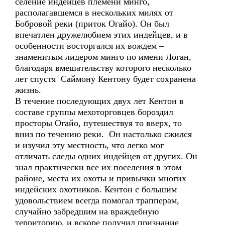
селение индейцев племени минго,
располагавшемся в нескольких милях от
Бобровой реки (приток Огайо). Он был
впечатлен дружелюбием этих индейцев, и в
особенности восторгался их вождем –
знаменитым лидером минго по имени Логан,
благодаря вмешательству которого несколько
лет спустя Саймону Кентону будет сохранена
жизнь.
В течение последующих двух лет Кентон в
составе группы мехоторговцев бороздил
просторы Огайо, путешествуя то вверх, то
вниз по течению реки. Он настолько сжился
и изучил эту местность, что легко мог
отличать следы одних индейцев от других. Он
знал практически все их поселения в этом
районе, места их охоты и привычки многих
индейских охотников. Кентон с большим
удовольствием всегда помогал трапперам,
случайно забредшим на враждебную
территорию, и вскоре получил признание