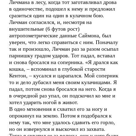
Личмана в лесу, когда тот заготавливал дрова
в одиночестве, подошел к нему и предложил
сразиться один на один в кулачном бою.
Личман согласился, и, несмотря на
внушительные (6 футов рост)
антропометрические данные Саймона, был
уверен, что легко справиться с ним. Поначалу
так и произошло, Личман раз за разом осыпал
парнишку градом ударов. Тот падал, вставал
и снова бросался на соперника. «Я дрался как
кошка, – вспоминал в глубокой старости
Кентон, – кусался и царапался. Мой соперник
то и дело дубасил меня своим кулачищами. Я
падал, потом снова бросался на него. Когда я
в очередной раз упал, он подскочил ко мне и
хотел ударить ногой в живот.
В одно мгновения я схватил его за ногу и
опрокинул на землю. Потом я подобрался к
нему так, что мне удалось сдавить его горло,
но он извернулся и выскочил из захвата.
Тогда я схватил ее за волосы, они у него были