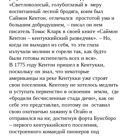
«Светловолосый, голубоглазый в меру
воспитанный лесной бродяга, коим был
Саймон Кентон, отличался простотой ума и
большим добродушием, – писал он нем
писатель Томас Кларк в своей книге «Саймон
Кентон – кентуккийский разведчик». – Но,
когда он выходил из себя, то эти глаза
излучали молнии и горели так, как будто
были готовы испепелить всех и вся».
В 1775 году Кентон пришел в Кентукки,
поскольку он знал, что некоторые
американцы на реке Кентукки уже строят
свои поселения. Кентону не хотелось медлить
и уступать первенство в освоении земли, где
«бродили бесчисленные стада дичи», как он
себе это представлял, поэтому он оставил
свою охотничью хижину в Огайо и
отправился на юг, достигнув форта Бунсборо
– первого кентуккийского поселения,
построенного командой пионеров под