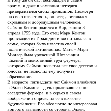
К тому же он был беспощаден к своим
врагам, и даже в компании негодяев
придерживался своих принципов. Несмотря
на свою известность, он всегда оставался
скромным и добродушным человеком.
Саймон Кентон родился в Вирджинии 3
апреля 1755 года. Его отец Марк Кентон
происходил из Ирландии и воспитывался в
семье, которая была известна своей
политической активностью. Мать – Мэри
Миллер была уроженкой Шотландии.
Тяжкий и монотонный труд фермера,
которому Саймон посветил все свое детство и
юность, не позволил ему получить
образование.
В возрасте пятнадцати лет Саймон влюбился
в Эллен Каминс – дочь проживавшего по
соседству фермера, и в серьез в своем
воображении определил ее в качестве
будущей жены. Его абсолютно не интересовал
вопрос о взаимности со стороны Эллен,