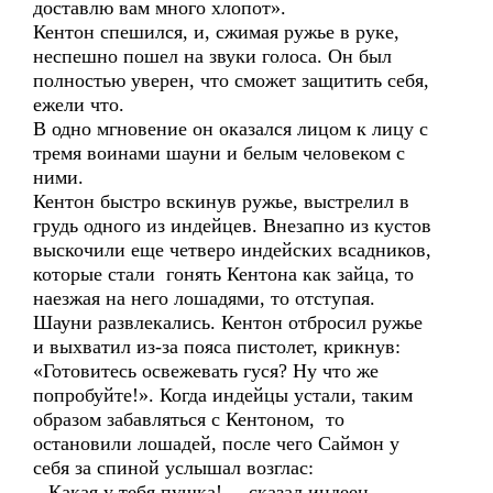
доставлю вам много хлопот».
Кентон спешился, и, сжимая ружье в руке,
неспешно пошел на звуки голоса. Он был
полностью уверен, что сможет защитить себя,
ежели что.
В одно мгновение он оказался лицом к лицу с
тремя воинами шауни и белым человеком с
ними.
Кентон быстро вскинув ружье, выстрелил в
грудь одного из индейцев. Внезапно из кустов
выскочили еще четверо индейских всадников,
которые стали гонять Кентона как зайца, то
наезжая на него лошадями, то отступая.
Шауни развлекались. Кентон отбросил ружье
и выхватил из-за пояса пистолет, крикнув:
«Готовитесь освежевать гуся? Ну что же
попробуйте!». Когда индейцы устали, таким
образом забавляться с Кентоном, то
остановили лошадей, после чего Саймон у
себя за спиной услышал возглас:
– Какая у тебя пушка! – сказал индеец,