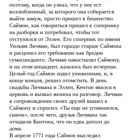
поэтому, когда он узнал, что у нее ест
возлюбленный, за которого она собирается
выйти замуж, просто пришел в бешенство.
Саймон, как говориться пришел к сопернику
на разборки и потребовал, чтобы тот
отступился от Эллен. Его соперник по имени
Уильям Личман, был гораздо старше Саймона
и расценил его требование как бредни
сумасшедшего. Личман накостылял Саймону,
и на этом инцидент, казалось был исчерпан.
Целый год Саймон ходил униженным, и, в
конце концов, решил отомстить. В день
свадьбы Личмана и Эллен, Кентон явился в
церковь и вызвал жениха на разговор. Личман
в сопровождении своих друзей вышел к
Саймону и спросил: «Ты еще не угомонился,
сынок», после чего, друзья Личмана так
отходили Кентона, что он едва дополз до
дома.
В апреле 1771 года Саймон выследил