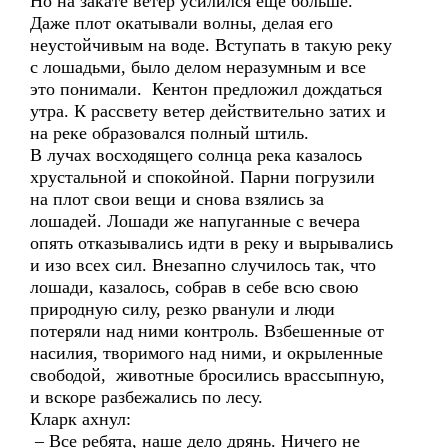
Но на закате ветер усилился еще больше.
Даже плот окатывали волны, делая его
неустойчивым на воде. Вступать в такую реку
с лошадьми, было делом неразумным и все
это понимали. Кентон предложил дождаться
утра. К рассвету ветер действительно затих и
на реке образовался полный штиль.
В лучах восходящего солнца река казалось
хрустальной и спокойной. Парни погрузили
на плот свои вещи и снова взялись за
лошадей. Лошади же напуганные с вечера
опять отказывались идти в реку и вырывались
и изо всех сил. Внезапно случилось так, что
лошади, казалось, собрав в себе всю свою
природную силу, резко рванули и люди
потеряли над ними контроль. Взбешенные от
насилия, творимого над ними, и окрыленные
свободой, животные бросились врассыпную,
и вскоре разбежались по лесу.
Кларк ахнул:
– Все ребята, наше дело дрянь. Ничего не