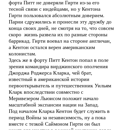
форта Питт не доверяли Гирти из-за его
тесной связи с индейцами, но у Кентона
Гирти пользовался абсолютным доверием.
Парни сдружились и пронесли эту дружбу до
конца своих дней, не смотря на то, что совсем
скоро жизнь развела их по разные стороны
баррикад. Гирти воевал на стороне англичан,
а Кентон остался верен американским
колонистам.
Здесь же в форту Питт Кентон попал в поле
зрения командира вирджинского ополчения
Джорджа Роджерса Кларка, чей брат,
известный в американской истории
первооткрыватель и путешественник Уильям
Кларк впоследствии совместно с
Меривезером Льюисом положит начало
масштабной экспансии нации на Запад.
Под началом Кларка Кентон будет служить в
период Войны за независимость, ну а пока
вместе с тезкой Саймоном Гирти он был