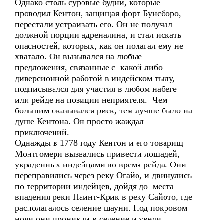
Однако столь суровые будни, которые
проводил Кентон, защищая форт Бунсборо,
перестали устраивать его. Он не получал
должной порции адреналина, и стал искать
опасностей, которых, как он полагал ему не
хватало. Он вызывался на любые
предложения, связанные с какой либо
диверсионной работой в индейском тылу,
подписывался для участия в любом набеге
или рейде на позиции неприятеля. Чем
большим оказывался риск, тем лучше было на
душе Кентона. Он просто жаждал
приключений.
Однажды в 1778 году Кентон и его товарищ
Монтгомери вызвались привести лошадей,
украденных индейцами во время рейда. Они
переправились через реку Огайо, и двинулись
по территории индейцев, дойдя до места
впадения реки Паинт-Крик в реку Сайото, где
располагалось селение шауни. Под покровом
ночи они проникли в селение и увели