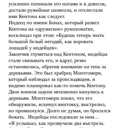
усиленно попинали его ногами и в довесок,
достали ружейные шомпола, и отхлестали
ими Кентона как следует.
Индеец по имени Бонах, который развел
Кентона на «дружеское» рукопожатие,
восклицал при этом: «Будешь теперь знать
большой белый негодяй, как воровать
лошадей у индейцев».
Закончив глумиться над Кентоном, индейцы
стали связывать его, и вдруг, резко
остановились, обратив внимание на тень за
деревьями. Это был храбрец Монтгомери,
который наблюдал за происходящим, и
видимо планировал как-то помочь Кентону.
Двое воинов шауни мгновенно кинулись к
деревьям. Монтгомери понял, что его
обнаружили, вскинул винтовку, выстрелил,
но промахнулся. Долго не думая, он бросился
бежать. Индейцы последовали за ним…
«Я услышал, как прозвучали два выстрела.