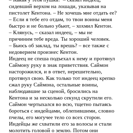
сидевший верхом на лошади, указывая на
пистолет Кентона. – Не хочешь мне отдать ее?
– Если я тебе его отдам, то твои воины меня
быстро и не больно убьют, – хохмил Кентон.
– Клянусь, – сказал индеец, – мы не
причиним тебе вреда. Ты хороший человек.
– Бьюсь об заклад, ты врешь? – все также с
недоверием произнес Кентон.
Индеец не спеша подъехал к нему и протянул
Саймону руку в знак приветствия. Саймон
насторожился, и в ответ, нерешительно,
протянул свою. Как только тот индеец крепко
сжал руку Саймона, остальные воины,
наблюдавшие за сценой, бросились на
Кентона и за несколько секунд скрутили его.
Саймон чертыхался во всю, тщетно пытаясь
бороться с индейцами, облепившими, словно
пчелы, его могучее тело со всех сторон.
Индейцы же схватили его за волосы и стали
молотить головой о землю. Потом они