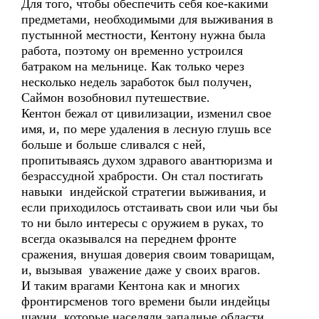
Для того, чтобы обеспечить себя кое-какими
предметами, необходимыми для выживания в
пустынной местности, Кентону нужна была
работа, поэтому он временно устроился
батраком на мельнице. Как только через
несколько недель заработок был получен,
Саймон возобновил путешествие.
Кентон бежал от цивилизации, изменил свое
имя, и, по мере удаления в лесную глушь все
больше и больше сливался с ней,
пропитываясь духом здравого авантюризма и
безрассудной храбрости. Он стал постигать
навыки индейской стратегии выживания, и
если приходилось отстаивать свои или чьи бы
то ни было интересы с оружием в руках, то
всегда оказывался на переднем фронте
сражения, внушая доверия своим товарищам,
и, вызывая уважение даже у своих врагов.
И таким врагами Кентона как и многих
фронтирсменов того времени были индейцы
шауни, которые населяли западные области