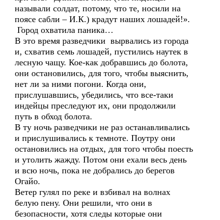
называли солдат, потому, что те, носили на
поясе сабли – И.К.) крадут наших лошадей!».
Город охватила паника…
В это время разведчики вырвались из города
и, схватив семь лошадей, пустились наутек в
лесную чащу. Кое-как добравшись до болота,
они остановились, для того, чтобы выяснить,
нет ли за ними погони. Когда они,
прислушавшись, убедились, что все-таки
индейцы преследуют их, они продолжили
путь в обход болота.
В ту ночь разведчики не раз останавливались
и прислушивались к темноте. Поутру они
остановились на отдых, для того чтобы поесть
и утолить жажду. Потом они ехали весь день
и всю ночь, пока не добрались до берегов
Огайо.
Ветер гулял по реке и взбивал на волнах
белую пену. Они решили, что они в
безопасности, хотя следы которые они