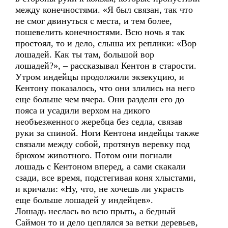
между конечностями. «Я был связан, так что
не смог двинуться с места, и тем более,
пошевелить конечностями. Всю ночь я так
простоял, то и дело, слыша их реплики: «Вор
лошадей. Как ты там, большой вор
лошадей?», – рассказывал Кентон в старости.
Утром индейцы продолжили экзекуцию, и
Кентону показалось, что они злились на него
еще больше чем вчера. Они раздели его до
пояса и усадили верхом на дикого
необъезженного жеребца без седла, связав
руки за спиной. Ноги Кентона индейцы также
связали между собой, протянув веревку под
брюхом животного. Потом они погнали
лошадь с Кентоном вперед, а сами скакали
сзади, все время, подстегивая коня хлыстами,
и кричали: «Ну, что, не хочешь ли украсть
еще больше лошадей у индейцев».
Лошадь неслась во всю прыть, а бедный
Саймон то и дело цеплялся за ветки деревьев,