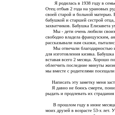
Я родилась в 1938 году в семье 
Отец отбыв 2 года на урановых ру
своей старой и больной матерью. 
бабушкой и старшей сестрой отца
захватчиков. Бабушка Елизавета ум
Мы - дети очень любили своих б
свободно владела французским, а
рассказывали нам сказки, пытали
Мы отвечали благодарностью и лю
для изготовления кизяка. Бабушка 
вставая всего 2 месяца. Хорошо п
облегчить последние минуты жизни
мы вместе с родителями посещали
Написать эту заметку меня заст
Я давно не боюсь смерти, понимая
рыдать и продлевать их страдания
В прошлом году в июне месяце м
моих друзей в возрасте 53-х лет.