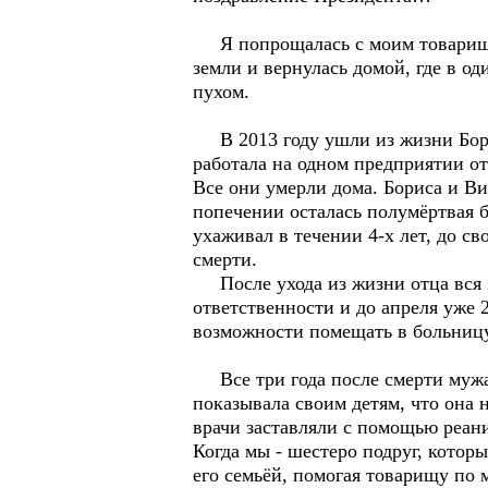
Я попрощалась с моим товарищем
земли и вернулась домой, где в о
пухом.
В 2013 году ушли из жизни Борис
работала на одном предприятии от
Все они умерли дома. Бориса и В
попечении осталась полумёртвая б
ухаживал в течении 4-х лет, до с
смерти.
После ухода из жизни отца вся за
ответственности и до апреля уже
возможности помещать в больницу
Все три года после смерти мужа п
показывала своим детям, что она н
врачи заставляли с помощью реан
Когда мы - шестеро подруг, котор
его семьёй, помогая товарищу по 