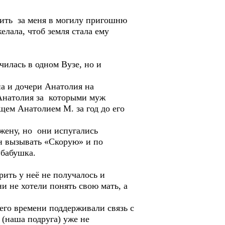
ить за меня в могилу пригошню
елала, чтоб земля стала ему
илась в одном Вузе, но и
а и дочери Анатолия на
 Анатолия за которыми муж
щем Анатолием М. за год до его
 жену, но они испугались
ин вызывать «Скорую» и по
 бабушка.
ить у неё не получалось и
ни не хотели понять свою мать, а
него времени поддерживали связь с
 (наша подруга) уже не