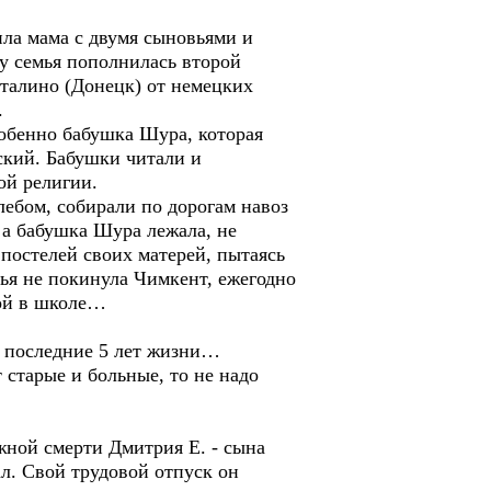
ила мама с двумя сыновьями и
ду семья пополнилась второй
Сталино (Донецк) от немецких
.
обенно бабушка Шура, которая
ский. Бабушки читали и
ой религии.
ебом, собирали по дорогам навоз
, а бабушка Шура лежала, не
 постелей своих матерей, пытаясь
ья не покинула Чимкент, ежегодно
бой в школе…
 последние 5 лет жизни…
старые и больные, то не надо
ной смерти Дмитрия Е. - сына
ал. Свой трудовой отпуск он