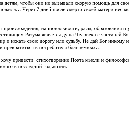
ала детям, чтобы они не вызывали скорую помощь для сво
ё пожила… Через 7 дней после смерти своей матери несч
роисхождения, национальности, расы, образования и у
тилищем Разума является душа Человека с частицей Бо
р и искать свою дорогу или судьбу. Не дай Бог никому и
 и превратиться в потребителя благ земных…
у привести стихотворение Поэта мысли и философск
анного в последний год жизни: