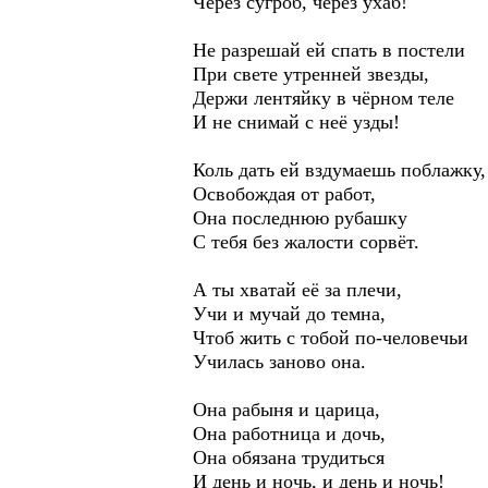
Через сугроб, через ухаб!
Не разрешай ей спать в постели
При свете утренней звезды,
Держи лентяйку в чёрном теле
И не снимай с неё узды!
Коль дать ей вздумаешь поблажку,
Освобождая от работ,
Она последнюю рубашку
С тебя без жалости сорвёт.
А ты хватай её за плечи,
Учи и мучай до темна,
Чтоб жить с тобой по-человечьи
Училась заново она.
Она рабыня и царица,
Она работница и дочь,
Она обязана трудиться
И день и ночь, и день и ночь!