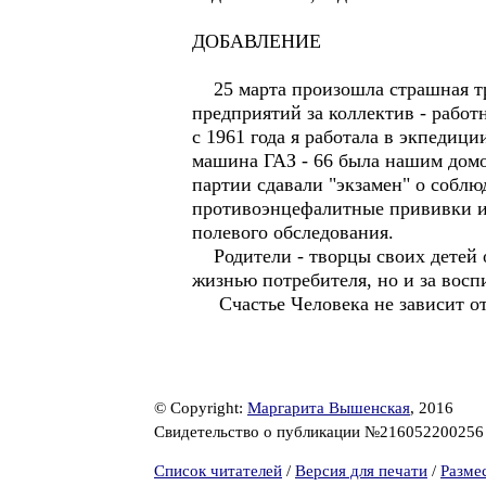
ДОБАВЛЕНИЕ
25 марта произошла страшная тра
предприятий за коллектив - работ
с 1961 года я работала в экпедиц
машина ГАЗ - 66 была нашим домом
партии сдавали "экзамен" о соблю
противоэнцефалитные прививки и 
полевого обследования.
Родители - творцы своих детей об
жизнью потребителя, но и за восп
Счастье Человека не зависит от 
© Copyright:
Маргарита Вышенская
, 2016
Свидетельство о публикации №21605220025
Список читателей
/
Версия для печати
/
Разме