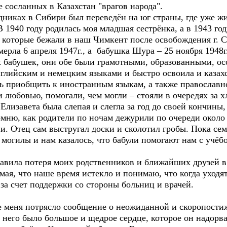
сосланных в Казахстан "врагов народа".
дниках в Сибири был переведён на юг страны, где уже ж
В 1940 году родилась моя младшая сестрёнка, а в 1943 го
, которые бежали в наш Чимкент после освобождения г. 
ерла 6 апреля 1947г., а бабушка Шура – 25 ноября 1948г
абушек, они обе были грамотными, образованными, ос
нглийским и немецким языками и быстро освоила и казах
сь приобщить к иностранным языкам, а также православн
бовью, помогали, чем могли – стояли в очередях за хл
Елизавета была слепая и слегла за год до своей кончины
омню, как родители по ночам дежурили по очереди около
. Отец сам выстругал доски и сколотил гробы. Пока сем
 могилы и нам казалось, что бабули помогают нам с учё
авила потеря моих родственников и ближайших друзей в
, что наше время истекло и понимаю, что когда уходят 
 за счет поддержки со стороны больниц и врачей.
еня потрясло сообщение о неожиданной и скоропостиж
 У него было большое и щедрое сердце, которое он надорв