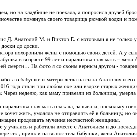
, но на кладбище не поехала, а попросила друзей брос
диночестве помянула своего товарища рюмкой водки и пож
 Д. Анатолий М. и Виктор Е. с которыми я не только уч
 доски до доски.
иктора похоронили жёны с помощью своих детей. А у сын
абушка в возрасте 99 лет и парализованная мать – жена
воей смерти… На фото я со своим верным другом - товари
бота о бабушке и матери легла на сына Анатолия и его
 2016 года стали при любом охе или вздохе старых женщ
. Через неделю, как маму привезли из больницы, умерла
арализованная мать плакала, завывала, поскольку говор
е хочет жить, умоляла не отправлять её в больницу, но о
имации продлевать мучения несчастной женщины.
ые у учились и работали вместе с Анатолием и до послед
мере сил, пришли на вынос тела бабушки, жена Анатолия