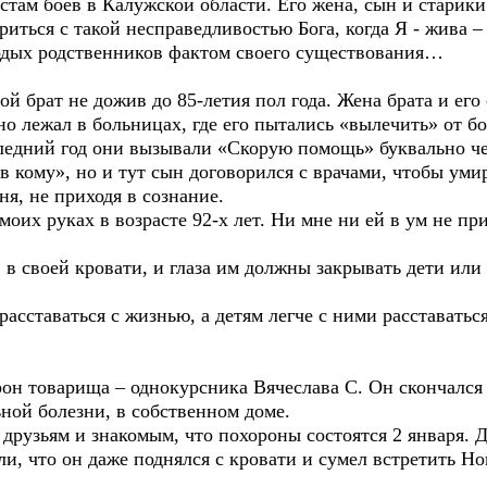
стам боёв в Калужской области. Его жена, сын и старики
риться с такой несправедливостью Бога, когда Я - жива –
одых родственников фактом своего существования…
 брат не дожив до 85-летия пол года. Жена брата и его 
нно лежал в больницах, где его пытались «вылечить» от б
ледний год они вызывали «Скорую помощь» буквально чер
 «в кому», но и тут сын договорился с врачами, чтобы у
ня, не приходя в сознание.
их руках в возрасте 92-х лет. Ни мне ни ей в ум не п
своей кровати, и глаза им должны закрывать дети или 
сставаться с жизнью, а детям легче с ними расставатьс
н товарища – однокурсника Вячеслава С. Он скончался в
ной болезни, в собственном доме.
узьям и знакомым, что похороны состоятся 2 января. До
ли, что он даже поднялся с кровати и сумел встретить 