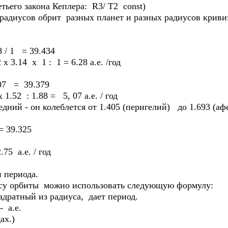
ретьего закона Кеплера: R3/ T2 const)
усов обрит разных планет и разных радиусов кривиз
 / 1 = 39.434
14 х 1 : 1 = 6.28 а.е. /год
07 = 39.379
.52 : 1.88 = 5, 07 а.е. / год
й - он колеблется от 1.405 (перигелий) до 1.693 (аф
= 39.325
.75 а.е. / год
 периода.
усу орбиты можно использовать следующую формулу:
дратный из радиуса, дает период.
- а.е.
ах.)