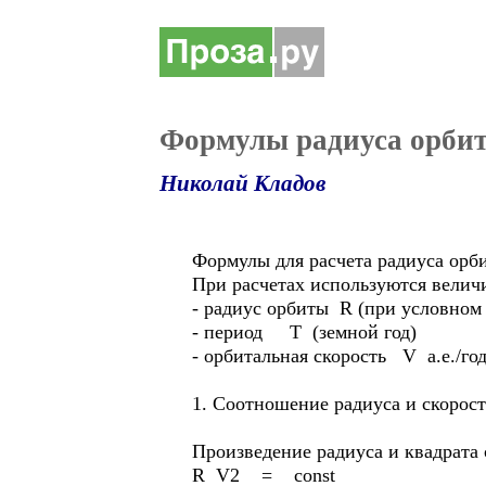
Формулы радиуса орбит
Николай Кладов
Формулы для расчета радиуса орби
При расчетах используются велич
- радиус орбиты R (при условно
- период T (земной год)
- орбитальная скорость V а.е./го
1. Соотношение радиуса и скорост
Произведение радиуса и квадрата 
R V2 = const