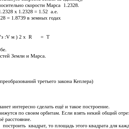
носительно скорости Марса 1.2328.
.2328 х 1.2328 = 1.52 а.е.
28 = 1.8739 в земных годах
з :V м ) 2 х R = T
бе.
стей Земли и Марса.
реобразований третьего закона Кеплера)
нет интересно сделать ещё и такое построение.
жутся по своим орбитам. Если взять некий общий отрез
оё раcстояние.
 построить квадрат, то площадь этого квадрата для каж