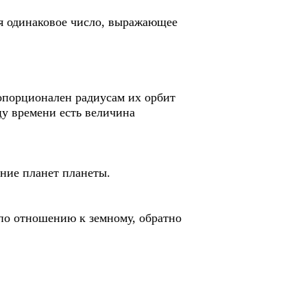
ся одинаковое число, выражающее
опорционален радиусам их орбит
цу времени есть величина
ение планет планеты.
 по отношению к земному, обратно