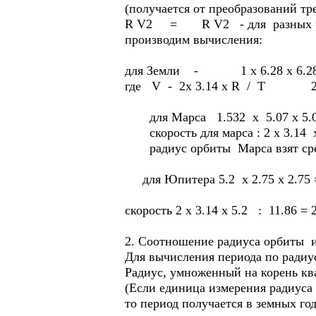
(получается от преобразований т
R V2 = R V2 - для разных ради
производим вычисления:
для Земли - 1 х 6.28 х 6.28
где V - 2х 3.14 х R / T 2 х 3.
для Марса 1.532 х 5.07 х 5.
скорость для марса : 2 х 3.14 х 1
радиус орбиты Марса взят средни
для Юпитера 5.2 х 2.75 х 2.75 
скорость 2 х 3.14 х 5.2 : 11.86 = 2
2. Соотношение радиуса орбиты и
Для вычисления периода по ради
Радиус, умноженный на корень ква
(Если единица измерения радиуса 
то период получается в земных год