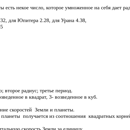
ты есть некое число, которое умноженное на себя дает ра
32, для Юпитера 2.28, для Урана 4.38,
85
о; второе радиус; третье период.
озведенное в квадрат, 3- возведенное в куб.
ение скоростей Земли и планеты.
 планеты получается из соотношения квадратных корней
итальную скорость Земли за единицу,