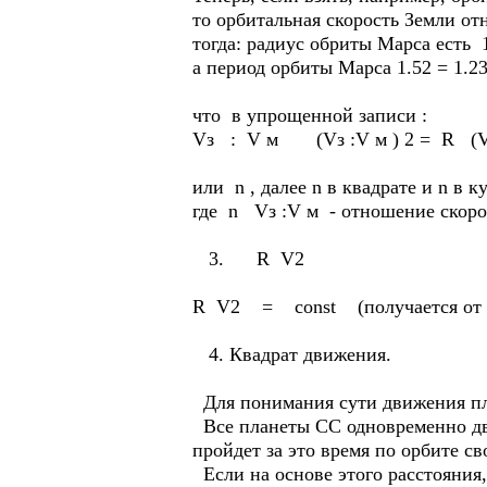
то орбитальная скорость Земли от
тогда: радиус обриты Марса есть 1
а период орбиты Марса 1.52 = 1.23
что в упрощенной записи :
Vз : V м (Vз :V м ) 2 = R (V
или n , далее n в квадрате и n в ку
где n Vз :V м - отношение скоро
3. R V2
R V2 = const (получается от п
4. Квадрат движения.
Для понимания сути движения пла
Все планеты СС одновременно дви
пройдет за это время по орбите св
Если на основе этого расстояния,