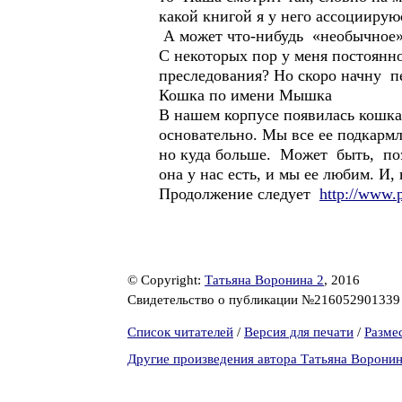
какой книгой я у него ассоцииру
А может что-нибудь «необычное»
С некоторых пор у меня постоянно
преследования? Но скоро начну пе
Кошка по имени Мышка
В нашем корпусе появилась кошка.
основательно. Мы все ее подкарм
но куда больше. Может быть, поэ
она у нас есть, и мы ее любим. И,
Продолжение следует
http://www.
© Copyright:
Татьяна Воронина 2
, 2016
Свидетельство о публикации №21605290133
Список читателей
/
Версия для печати
/
Разме
Другие произведения автора Татьяна Воронин