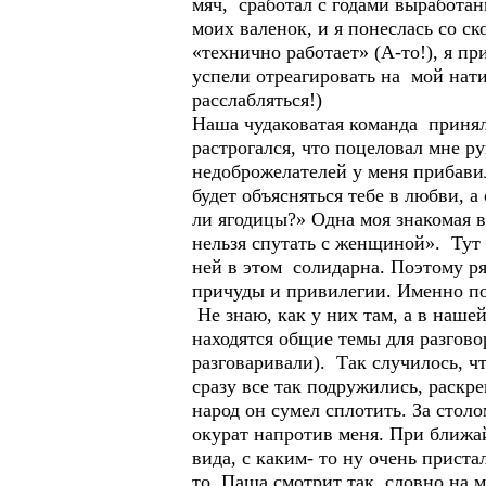
мяч, сработал с годами выработан
моих валенок, и я понеслась со с
«технично работает» (А-то!), я п
успели отреагировать на мой нати
расслабляться!)
Наша чудаковатая команда принял
растрогался, что поцеловал мне ру
недоброжелателей у меня прибави
будет объясняться тебе в любви, а
ли ягодицы?» Одна моя знакомая в
нельзя спутать с женщиной». Тут 
ней в этом солидарна. Поэтому р
причуды и привилегии. Именно по
Не знаю, как у них там, а в наше
находятся общие темы для разгов
разговаривали). Так случилось, ч
сразу все так подружились, раскр
народ он сумел сплотить. За сто
окурат напротив меня. При ближа
вида, с каким- то ну очень приста
то Паша смотрит так, словно на м