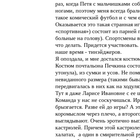
раз, когда Петя с мальчишками соб
ногами, поэтому меня всегда брали
такое комический футбол и с чем е
Оказывается это такая странная и
«спортивная») состоит из парней п
больные на голову). Спортсмены в
что делать. Придется участвовать
наше время - тинэйджеров.
Я опоздала, и мне достался костю
Костюм почтальона Печкина состоя
утонула), из сумки и усов. Не по
невиданного размера (такими быва
передвигалась в них как на ходулях
Тут я даже Ларисе Ивановне с ее 
Команда у нас не соскучишься. Ир
брызгается. Разве ей до игры? А 
коромыслом через плечо, а второг
выглядывают. Очень эротично выгл
кастрюлей. Причем этой кастрюлей
халатах, а один в смирительной р