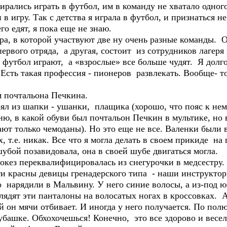
ирались играть в футбол, им в команду не хватало одного
 в игру. Так с детства я играла в футбол, и признаться не
го едят, я пока еще не знаю.
гра, в которой участвуют две ну очень разные команды. 
ервого отряда, а другая, состоит из сотрудников лагеря
 футбол играют, а «взрослые» все больше чудят. Я долг
. Есть такая профессия - пионеров развлекать. Вообще- 
м почтальона Печкина.
л из шапки - ушанки, плащика (хорошо, что пояс к нему
мню, в какой обуви был почтальон Печкин в мультике, но
ют только чемоданы). Но это еще не все. Валенки были в
, т.е. никак. Все что я могла делать в своем прикиде на 
шубой позавидовала, она в своей шубе двигаться могла.
окез переквалифицировалась из снегурочки в медсестру. 
эти красны девицы гренадерского типа - наши инструктор
о нарядили в Мальвину. У него синие волосы, а из-под
ядят эти панталоны на волосатых ногах в кроссовках. А
 он мячи отбивает. И иногда у него получается. По полю
убашке. Обхохочешься! Конечно, это все здорово и весело