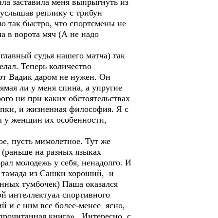
ила заставила меня выпрыгнуть из
, услышав реплику с трибун
ло так быстро, что спортсмены не
а в ворота мяч (А не надо
главный судья нашего матча) так
делал. Теперь количество
от Вадик даром не нужен. Он
ямая ли у меня спина, а упругие
рого ни при каких обстоятельствах
упки, и жизненная философия. Я с
л у женщин их особенности,
ое, пусть мимолетное. Тут же
 (раньше на разных языках
рал молодежь у себя, ненадолго. И
И тамада из Сашки хороший, и
анных тумбочек) Паша оказался
ой интеллектуал спортивного
ий и с ним все более-менее ясно,
прочитанная книга». Интересно, с