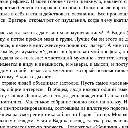
ный рефлекс. В моей голове что-то щелкнуло, какая-то с
коростью бешеного таракана по полю. Только возле ворот
ришла в себя и стала действовать осознанно. Все произош
ск. Вратарь открыл рот от изумления, когда я ему вкатил
ась меня качать, да с каким воодушевлением! А Вадик (
ку, а потом прижал меня к груди. Лучше бы он этого не 
лось, я имею в виду женскую половину лагеря. А мне эт
 сам будет думать: «Удачно ли обрисован мой профиль, пр
ыдала как-то тезис: «Настоящий мужчина - это тот, кото
имеется в виду и внешность, и манеры, и мысли, и пост
ядом с собой не мыслю мужчины, который позаимствова
этому Вадик отдыхает.
й стране людей объединяет застолье. Пусть самое маленьк
ора, общие интересы. В общем, люди находят общий язык
то у Сашки Леонидыча сегодня день рождения. Сашка соб
епостились. Маленькое собрание пошло всем на пользу. 
лом (импровизированным, состоящим из вплотную подогн
йшем рассмотрении никакой он ни Гарри Поттер. Молод
льным взглядом. Если у Вадика взгляд, слегка раздевающ
не пытается что-то прочесть. Говорят же «Женщина - не