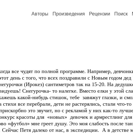
Авторы
Произведения
Рецензии
Поиск
когда все чудят по полной программе. Например, девчонк
этот день с того, что всех поздравили с Новым годом де
егурочки (Ирокез) сантиметров так на 15-20. На дедушке
идуешь! Снегурочка- то налегке. Вместо елки у этой сл
ажешь какой-нибудь стишок, тебе завяжут глазки, и смо
стихи все перебрали, дети не растерялись, стали что-то
прискорбно это звучит, но с рекламой у них как-то лучше
конкурс красоты для «новых» девочек и армрестлинг для
во «футбол» мне греет душу. Это моя слабость после тан
Сейчас Петя далеко от нас, в экспедиции. А в детстве 