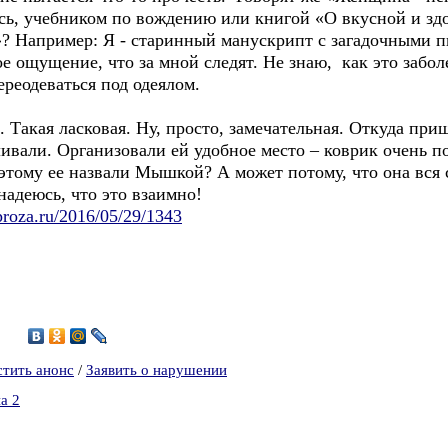
юсь, учебником по вождению или книгой «О вкусной и з
? Например: Я - старинный манускрипт с загадочными 
е ощущение, что за мной следят. Не знаю, как это забо
реодеваться под одеялом.
 Такая ласковая. Ну, просто, замечательная. Откуда приш
ливали. Организовали ей удобное место – коврик очень 
тому ее назвали Мышкой? А может потому, что она вся 
 надеюсь, что это взаимно!
proza.ru/2016/05/29/1343
9
стить анонс
/
Заявить о нарушении
а 2