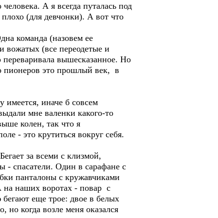
 человека. А я всегда путалась под
 плохо (для девчонки). А вот что
Одна команда (назовем ее
 и вожатых (все переодетые и
о переваривала вышесказанное. Но
то пионеров это прошлый век, в
 имеется, иначе б совсем
 выдали мне валенки какого-то
ыше колен, так что я
поле - это крутиться вокруг себя.
Бегает за всеми с клизмой,
ы - спасатели. Один в сарафане с
 юбки панталоны с кружавчиками
 на наших воротах - повар с
 бегают еще трое: двое в белых
, но когда возле меня оказался