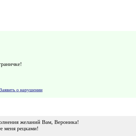
траничке!
Заявить о нарушении
олнения желаний Вам, Вероника!
те меня рецками!