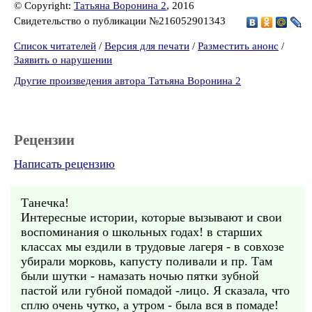
© Copyright:
Татьяна Воронина 2
, 2016
Свидетельство о публикации №216052901343
Список читателей
/
Версия для печати
/
Разместить анонс
/
Заявить о нарушении
Другие произведения автора Татьяна Воронина 2
Рецензии
Написать рецензию
Танечка!
Интересные истории, которые вызывают и свои
воспоминания о школьных годах! в старших
классах мы ездили в трудовые лагеря - в совхозе
убирали морковь, капусту поливали и пр. Там
были шутки - намазать ночью пятки зубной
пастой или губной помадой -лицо. Я сказала, что
сплю очень чутко, а утром - была вся в помаде!