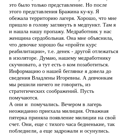
это было только представление. Но после
этого представления Бражина ку-ку. Я
обежала территорию лагеря. Хорошо, что мне
пришло в голову заглянуть в медпункт. Там я
и нашла нашу пропажу. Медработник у нас
женщина сердобольная. Она мне объяснила,
что девочке хорошо бы «пройти курс
реабилитации», т.е. денек - другой отлежаться
в изоляторе. Думаю, нашему медработнику
скучновато, а тут есть о ком позаботиться.
Информацию о нашей беглянке я довела до
сведения Владлены Игоревны. А девчонкам
мы решили ничего не говорить, из
стратегических соображений. Пусть
помучаются.
А они и помучались. Вечером в лагерь
неожиданно приехала милиция. Отважная
пятерка приняла появление милиции на свой
счет. Они, еще с тихого часа бедненькие, так
побледнели, а еще задрожали и осунулись.