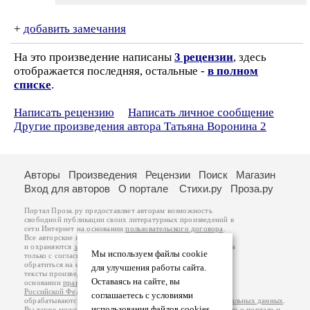
+
добавить замечания
На это произведение написаны
3 рецензии
, здесь
отображается последняя, остальные -
в полном
списке
.
Написать рецензию
Написать личное сообщение
Другие произведения автора Татьяна Воронина 2
Авторы
Произведения
Рецензии
Поиск
Магазин
Вход для авторов
О портале
Стихи.ру
Проза.ру
Портал Проза.ру предоставляет авторам возможность
свободной публикации своих литературных произведений в
сети Интернет на основании
пользовательского договора
.
Все авторские права на произведения принадлежат авторам
и охраняются
законом
. Перепечатка произведений возможна
Мы используем файлы cookie
только с согласия его автора, к которому вы можете
обратиться на его авторской странице. Ответственность за
для улучшения работы сайта.
тексты произведений авторы несут самостоятельно на
Оставаясь на сайте, вы
основании
правил публикации
и
законодательства
Российской Федерации
. Данные пользователей
соглашаетесь с условиями
обрабатываются на основании
Политики обработки персональных данных
.
использования файлов cookies.
Вы также можете посмотреть более подробную
информацию о портале
и