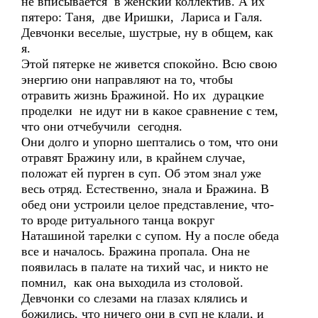
не вписывается в женский коллектив. А их
пятеро: Таня, две Иришки, Лариса и Галя.
Девчонки веселые, шустрые, ну в общем, как
я.
Этой пятерке не живется спокойно. Всю свою
энергию они направляют на то, чтобы
отравить жизнь Бражиной. Но их дурацкие
проделки не идут ни в какое сравнение с тем,
что они отчебучили сегодня.
Они долго и упорно шептались о том, что они
отравят Бражину или, в крайнем случае,
положат ей пурген в суп. Об этом знал уже
весь отряд. Естественно, знала и Бражина. В
обед они устроили целое представление, что-
то вроде ритуального танца вокруг
Наташиной тарелки с супом. Ну а после обеда
все и началось. Бражина пропала. Она не
появилась в палате на тихий час, и никто не
помнил, как она выходила из столовой.
Девчонки со слезами на глазах клялись и
божились, что ничего они в суп не клали, и