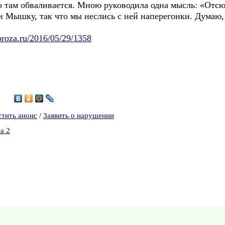
то там обваливается. Мною руководила одна мысль: «Отсю
и Мышку, так что мы неслись с ней наперегонки. Думаю,
proza.ru/2016/05/29/1358
6
стить анонс
/
Заявить о нарушении
а 2