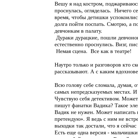
Вешу я над костром, поджариваюсь
проснулась, огляделась. Ничего с
время, чтобы детишки успокоилис
долга пойти поспать. Смотрю, а 
девчонкам в палату.
Дураки дурацкие, пошли девчонок 
естественно проснулись. Визг, пи
Немая сцена. Все как в театре!
Наутро только и разговоров кто с
рассказывают. А с каким вдохнов
Всю голову себе сломала, думая, 
самых непредсказуемых местах. И 
Чувствую себя детективом. Может
пишут фанатки Вадика? Такое эле
Вадик не нужен. Может написать 
претендую». Я ведь с ним не встр
выходки так достали, что я сейчас
Есть еще одна версия - мальчишки