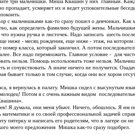
алате три мальчишки. Миша Квашин у них главный. Кажд
о пропадает, усмиряет их и ведет успокоительные бесе
спокоить.
вор с мальчишками как-то сразу пошел о девчонках. Как
дство, как определить фамилию будущей жены. Мальчишки
что нужна ручка и листочек. Надо записать шесть посл
еще ниже - месяц рождения, еще ниже - этаж, на котором
е номер класса, который закончил. А потом последовате
 далее. Все надо перемножить. Главное условие - для чи
овать нельзя. Помощь использовать тоже нельзя. Мальчи
ь и сочувствовать. А иначе ничего не получится. Озада
рая бывает только в том случае, когда они все хором отс
аса, я вернулась в палату. Мишка сидел с высунутым язы
 молодец! Потом я с очень важным видом последовательн
Квашина».
ев! Я думала, они меня убьют. Ничего, обошлось. Я им п
ль математики и со своей профессиональной задачей спр
 эту пятерку и написать его родителям, что в лагере он не
кого моего предложения Мишка как-то сразу подобрел.