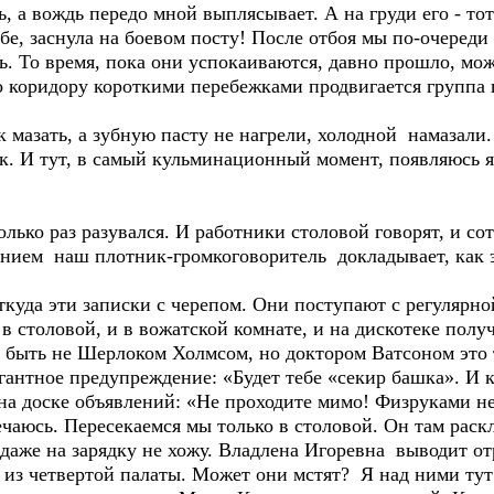
, а вождь передо мной выплясывает. А на груди его - тот
ебе, заснула на боевом посту! После отбоя мы по-очереди
ь. То время, пока они успокаиваются, давно прошло, мо
по коридору короткими перебежками продвигается групп
мазать, а зубную пасту не нагрели, холодной намазали.
ск. И тут, в самый кульминационный момент, появляюсь я
колько раз разувался. И работники столовой говорят, и 
ением наш плотник-громкоговоритель докладывает, как 
откуда эти записки с черепом. Они поступают с регуляр
в столовой, и в вожатской комнате, и на дискотеке получ
 быть не Шерлоком Холмсом, но доктором Ватсоном это т
гантное предупреждение: «Будет тебе «секир башка». И 
на доске объявлений: «Не проходите мимо! Физруками не
ечаюсь. Пересекаемся мы только в столовой. Он там раск
 даже на зарядку не хожу. Владлена Игоревна выводит отр
 из четвертой палаты. Может они мстят? Я над ними тут