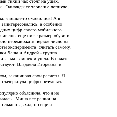
ый тихий час стоят на ушах.
ды. Однажды ее терпенье лопнуло,
 мальчишки-то оживились! А я
 заинтересовались, а особенно
едних цифр своего мобильного
 живешь, еще ниже размер обуви и
льно перемножать первое число на
стоты эксперимента считать самому,
шки Леша и Андрей - группа
чила мальчишек и ушла. В палате
утствуют. Владлена Игоревна в
ком, заканчивая свои расчеты. Я
о зачеркнула цифры результата
опулярно объяснила, что я не
авилась. Миша все решил на
 только отдыхал, но еще и