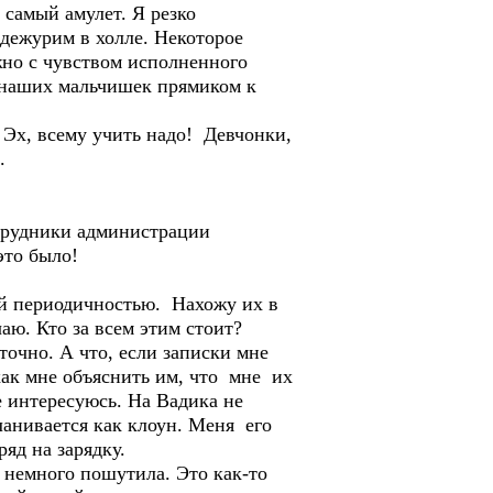
 самый амулет. Я резко
 дежурим в холле. Некоторое
жно с чувством исполненного
а наших мальчишек прямиком к
 Эх, всему учить надо! Девчонки,
.
сотрудники администрации
это было!
ной периодичностью. Нахожу их в
аю. Кто за всем этим стоит?
очно. А что, если записки мне
как мне объяснить им, что мне их
 интересуюсь. На Вадика не
ланивается как клоун. Меня его
яд на зарядку.
 немного пошутила. Это как-то