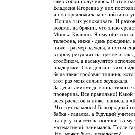
само собой получилось. В этой п
Владлена Игоревна у них постоянн
и она предложила мне пойти их у
Пошла я их успокаивать. И разго
возьми, да брякни, что знаю сре
Мишка Квашин. Я ему объяснила, 
телефона, ниже - день рождения, 
ниже - размер одежды, а потом ещ
второе, результат на третье и так
столбиком, а калькулятор использ
поддержки. Они должны тихо сидет
была такая гробовая тишина, кото
этот раз меня сильно зауважала.
За десять минут до конца тихого ч
проверила. Все правильно! Какой
всех расчетов и ниже написала «
Что тут началось! Благородный гн
бабка - гадалка, а будущий учите
пятерку, и я готова поставить ему
математикой занимался. После та
Но, может быть, ненадолго?