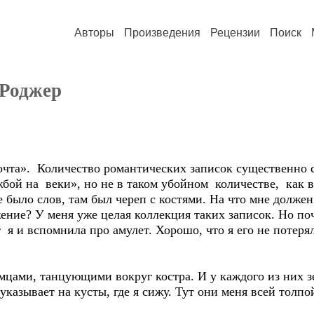
Авторы
Произведения
Рецензии
Поиск
 Роджер
очта». Количество романтических записок существенно 
жбой на веки», но не в таком убойном количестве, как 
не было слов, там был череп с костями. На что мне долж
ение? У меня уже целая коллекция таких записок. Но п
 я и вспомнила про амулет. Хорошо, что я его не потеря
емцами, танцующими вокруг костра. И у каждого из них 
указывает на кусты, где я сижу. Тут они меня всей толп