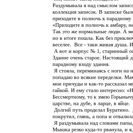
Раздумывала я над смыслом записо
коллекция записок. В записке бы
приходите в полночь к парадному 
«Приходите в полночь к амбару, н
Так это же нормальные люди. А ме
но в итоге пошла. Как без приклю
веселее. Все - таки живая душа. И
А вот и корпус № 1, старинный ос
Здание очень старое. Настоящий д
парадному входу здания.
Я стояла, переминаясь с ноги на н
попадаю во всякие переделки. Мам
мои причуды и как-то рассказал 
гайкой. И ему стало интересно: «Н
Бессмертному, то к змею Горынычу.
царстве, на дубе, в ларце, в яйце.
Долгий путь проделал Буратино. Д
покрутил, глянь, а попа и отвали
Я раздумывала над словами папы, 
Мышка резко куда-то рванула, и я