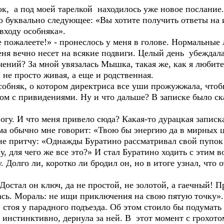
к, а под моей тарелкой находилось уже новое послание.
ло буквально следующее: «Вы хотите получить ответы на
входу особняка».
е пожалеете!» - пронеслось у меня в голове. Нормальные 
ня вечно несет на всякие подвиги. Целый день убеждала 
чений? За мной увязалась Мышка, такая же, как я любит
 не просто живая, а еще и родственная.
обняк, о котором директриса все уши прожужжала, чтобы
ом с привидениями. Ну и что дальше? В записке было ска
огу. И что меня привело сюда? Какая-то дурацкая записка
а обычно мне говорит: «Твою бы энергию да в мирных це
мне притчу: «Однажды Буратино рассматривал свой пупо
у, для чего же все это?» И стал Буратино ходить с этим 
 Долго ли, коротко ли бродил он, но в итоге узнал, что 
остал он ключ, да не простой, не золотой, а гаечный! П
лась. Мораль: не ищи приключения на свою пятую точку».
стоя у парадного подъезда. Об этом стоило бы подумать
, инстинктивно, дернула за ней. В этот момент с грохото