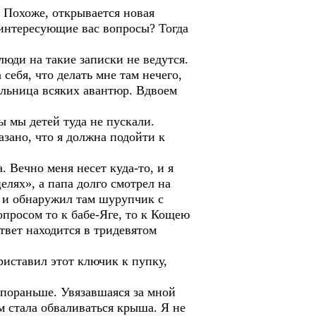
 Похоже, открывается новая
 интересующие вас вопросы? Тогда
люди на такие записки не ведутся.
себя, что делать мне там нечего,
ельница всяких авантюр. Вдвоем
 мы детей туда не пускали.
зано, что я должна подойти к
. Вечно меня несет куда-то, и я
лях», а папа долго смотрел на
к и обнаружил там шурупчик с
вопросом то к бабе-Яге, то к Кощею
ответ находится в тридевятом
риставил этот ключик к пупку,
 пораньше. Увязавшаяся за мной
м стала обваливаться крыша. Я не