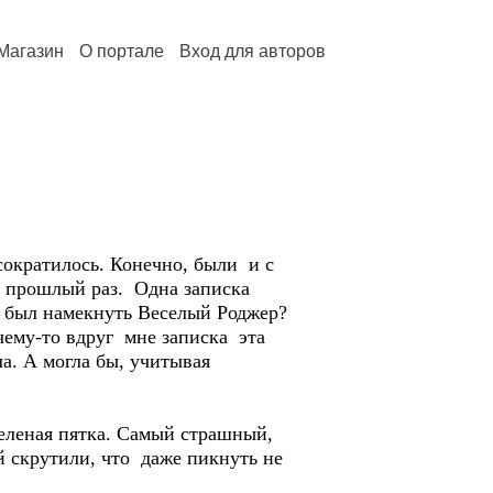
Магазин
О портале
Вход для авторов
сократилось. Конечно, были и с
в прошлый раз. Одна записка
ен был намекнуть Веселый Роджер?
очему-то вдруг мне записка эта
ла. А могла бы, учитывая
зеленая пятка. Самый страшный,
ой скрутили, что даже пикнуть не