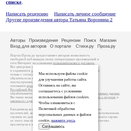
списке
.
Написать рецензию
Написать личное сообщение
Другие произведения автора Татьяна Воронина 2
Авторы
Произведения
Рецензии
Поиск
Магазин
Вход для авторов
О портале
Стихи.ру
Проза.ру
Портал Проза.ру предоставляет авторам возможность
свободной публикации своих литературных произведений в
сети Интернет на основании
пользовательского договора
.
Все авторские права на произведения принадлежат авторам
и охраняются
законом
. Перепечатка произведений возможна
Мы используем файлы cookie
только с согласия его автора, к которому вы можете
обратиться на его авторской странице. Ответственность за
для улучшения работы сайта.
тексты произведений авторы несут самостоятельно на
Оставаясь на сайте, вы
основании
правил публикации
и
законодательства
Российской Федерации
. Данные пользователей
соглашаетесь с условиями
обрабатываются на основании
Политики обработки персональных данных
.
использования файлов cookies.
Вы также можете посмотреть более подробную
информацию о портале
и
связаться с администрацией
.
Чтобы ознакомиться с
Политикой обработки
Ежедневная аудитория портала Проза.ру – порядка 100 тысяч
посетителей, которые в общей сумме просматривают более полумиллиона
персональных данных и файлов
страниц по данным счетчика посещаемости, который расположен справа
cookie,
нажмите здесь
.
от этого текста. В каждой графе указано по две цифры: количество
просмотров и количество посетителей.
Соглашаюсь