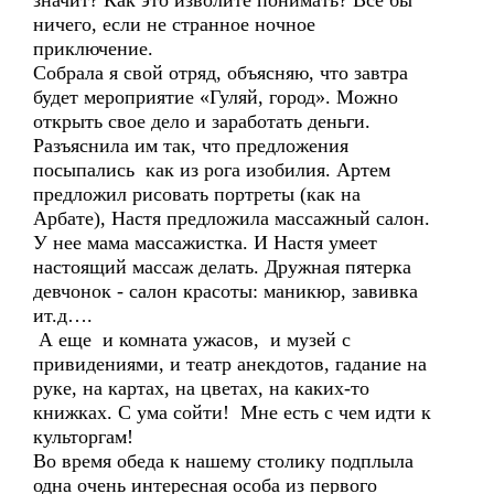
значит? Как это изволите понимать? Все бы
ничего, если не странное ночное
приключение.
Собрала я свой отряд, объясняю, что завтра
будет мероприятие «Гуляй, город». Можно
открыть свое дело и заработать деньги.
Разъяснила им так, что предложения
посыпались как из рога изобилия. Артем
предложил рисовать портреты (как на
Арбате), Настя предложила массажный салон.
У нее мама массажистка. И Настя умеет
настоящий массаж делать. Дружная пятерка
девчонок - салон красоты: маникюр, завивка
ит.д….
А еще и комната ужасов, и музей с
привидениями, и театр анекдотов, гадание на
руке, на картах, на цветах, на каких-то
книжках. С ума сойти! Мне есть с чем идти к
культоргам!
Во время обеда к нашему столику подплыла
одна очень интересная особа из первого