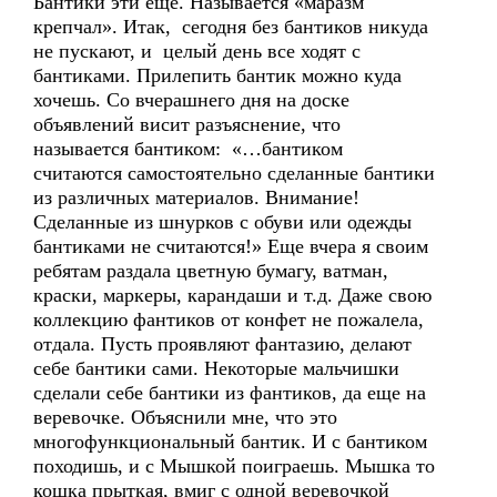
Бантики эти еще. Называется «маразм
крепчал». Итак, сегодня без бантиков никуда
не пускают, и целый день все ходят с
бантиками. Прилепить бантик можно куда
хочешь. Со вчерашнего дня на доске
объявлений висит разъяснение, что
называется бантиком: «…бантиком
считаются самостоятельно сделанные бантики
из различных материалов. Внимание!
Сделанные из шнурков с обуви или одежды
бантиками не считаются!» Еще вчера я своим
ребятам раздала цветную бумагу, ватман,
краски, маркеры, карандаши и т.д. Даже свою
коллекцию фантиков от конфет не пожалела,
отдала. Пусть проявляют фантазию, делают
себе бантики сами. Некоторые мальчишки
сделали себе бантики из фантиков, да еще на
веревочке. Объяснили мне, что это
многофункциональный бантик. И с бантиком
походишь, и с Мышкой поиграешь. Мышка то
кошка прыткая, вмиг с одной веревочкой