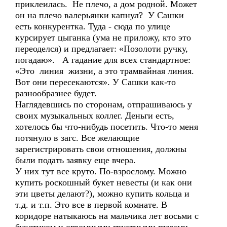
приклеилась. Не плечо, а дом родной. Может
он на плечо валерьянки капнул? У Сашки
есть конкурентка. Туда - сюда по улице
курсирует цыганка (ума не приложу, кто это
переоделся) и предлагает: «Позолоти ручку,
погадаю». А гадание для всех стандартное:
«Это линия жизни, а это трамвайная линия.
Вот они пересекаются». У Сашки как-то
разнообразнее будет.
Наглядевшись по сторонам, отпрашиваюсь у
своих музыкальных коллег. Деньги есть,
хотелось бы что-нибудь посетить. Что-то меня
потянуло в загс. Все желающие
зарегистрировать свои отношения, должны
были подать заявку еще вчера.
У них тут все круто. По-взрослому. Можно
купить роскошный букет невесты (и как они
эти цветы делают?), можно купить кольца и
т.д. и т.п. Это все в первой комнате. В
коридоре натыкаюсь на мальчика лет восьми с