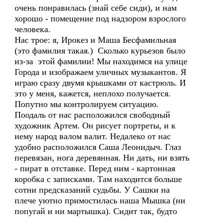
очень понравилась (знай себе сиди), и нам
хорошо - помещение под надзором взрослого
человека.
Нас трое: я, Ирокез и Маша Бесфамильная
(это фамилия такая.) Сколько курьезов было
из-за этой фамилии! Мы находимся на улице
Города и изображаем уличных музыкантов. Я
играю сразу двумя крышками от кастрюль. И
это у меня, кажется, неплохо получается.
Попутно мы контролируем ситуацию.
Поодаль от нас расположился свободный
художник Артем. Он рисует портреты, и к
нему народ валом валит. Недалеко от нас
удобно расположился Саша Леонидыч. Глаз
перевязан, нога деревянная. Ни дать, ни взять
- пират в отставке. Перед ним - картонная
коробка с записками. Там находится больше
сотни предсказаний судьбы. У Сашки на
плече уютно примостилась наша Мышка (ни
попугай и ни мартышка). Сидит так, будто