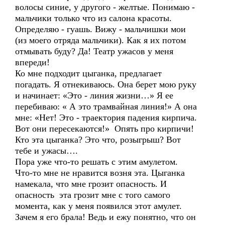
волосы синие, у другого - желтые. Понимаю -
мальчики только что из салона красоты.
Определяю - гуашь. Вижу - мальчишки мои
(из моего отряда мальчики). Как я их потом
отмывать буду? Да! Театр ужасов у меня
впереди!
Ко мне подходит цыганка, предлагает
погадать. Я отнекиваюсь. Она берет мою руку
и начинает: «Это - линия жизни…» Я ее
перебиваю: « А это трамвайная линия!» А она
мне: «Нет! Это - траектория падения кирпича.
Вот они пересекаются!» Опять про кирпичи!
Кто эта цыганка? Это что, розыгрыш? Вот
тебе и ужасы….
Пора уже что-то решать с этим амулетом.
Что-то мне не нравится возня эта. Цыганка
намекала, что мне грозит опасность. И
опасность эта грозит мне с того самого
момента, как у меня появился этот амулет.
Зачем я его брала! Ведь и ежу понятно, что он