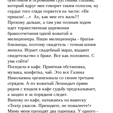
букетиком и огромными грустными глазами,
который вдруг мне говорит таким голосом, ну
сердце того гляди порвется на части: «Не
пришла!…» Ах, как мне его жаль!!!
Прохожу дальше, а там уже полным ходом
идет торжественная церемония
бракосочетания одной вожатой и
милиционера. Наши милиционеры - братья-
близнецы, поэтому свидетель - точная копия
жениха. Играет свадебный марш, выдают
свидетельство о браке. Все как положено. С
ума сойти!
Посидела в кафе. Приятная обстановка,
музыка, конфетка, чай. Это все Галина
Николаевна организовала со своим третьим
отрядом. А их вожатый Леонидыч прямо
рядом с входом в кафе судьбу предсказывает,
а заодно и за порядком следит.
Выхожу из кафе, натыкаюсь на вывеску
«Театр ужасов. Приходите, не пожалеете!»
Мимо меня проходят два паренька. У одного -