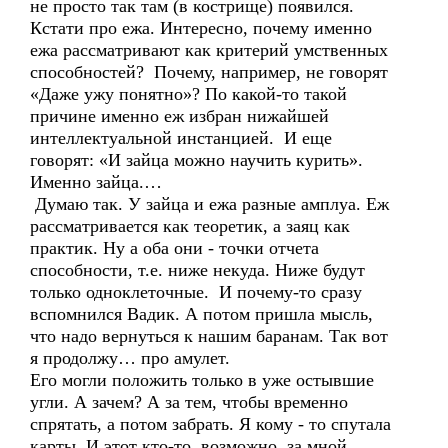
не просто так там (в кострище) появился.
Кстати про ежа. Интересно, почему именно
ежа рассматривают как критерий умственных
способностей? Почему, например, не говорят
«Даже ужу понятно»? По какой-то такой
причине именно еж избран нижайшей
интеллектуальной инстанцией. И еще
говорят: «И зайца можно научить курить».
Именно зайца.…
Думаю так. У зайца и ежа разные амплуа. Еж
рассматривается как теоретик, а заяц как
практик. Ну а оба они - точки отчета
способности, т.е. ниже некуда. Ниже будут
только одноклеточные. И почему-то сразу
вспомнился Вадик. А потом пришла мысль,
что надо вернуться к нашим баранам. Так вот
я продолжу… про амулет.
Его могли положить только в уже остывшие
угли. А зачем? А за тем, чтобы временно
спрятать, а потом забрать. Я кому - то спутала
карты. И этот кто-то, возможно, за мной