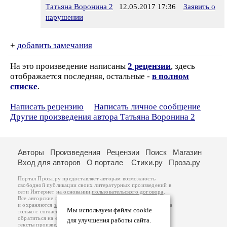
Татьяна Воронина 2
12.05.2017 17:36
Заявить о
нарушении
+
добавить замечания
На это произведение написаны
2 рецензии
, здесь
отображается последняя, остальные -
в полном
списке
.
Написать рецензию
Написать личное сообщение
Другие произведения автора Татьяна Воронина 2
Авторы
Произведения
Рецензии
Поиск
Магазин
Вход для авторов
О портале
Стихи.ру
Проза.ру
Портал Проза.ру предоставляет авторам возможность
свободной публикации своих литературных произведений в
сети Интернет на основании
пользовательского договора
.
Все авторские права на произведения принадлежат авторам
и охраняются
законом
. Перепечатка произведений возможна
Мы используем файлы cookie
только с согласия его автора, к которому вы можете
обратиться на его авторской странице. Ответственность за
для улучшения работы сайта.
тексты произведений авторы несут самостоятельно на