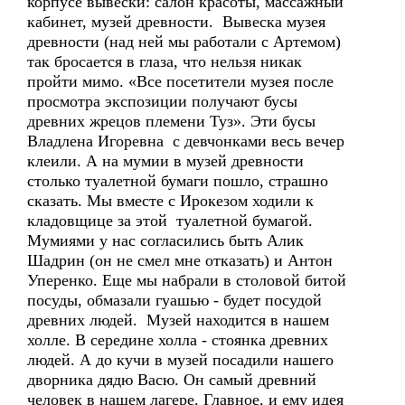
корпусе вывески: салон красоты, массажный
кабинет, музей древности. Вывеска музея
древности (над ней мы работали с Артемом)
так бросается в глаза, что нельзя никак
пройти мимо. «Все посетители музея после
просмотра экспозиции получают бусы
древних жрецов племени Туз». Эти бусы
Владлена Игоревна с девчонками весь вечер
клеили. А на мумии в музей древности
столько туалетной бумаги пошло, страшно
сказать. Мы вместе с Ирокезом ходили к
кладовщице за этой туалетной бумагой.
Мумиями у нас согласились быть Алик
Шадрин (он не смел мне отказать) и Антон
Уперенко. Еще мы набрали в столовой битой
посуды, обмазали гуашью - будет посудой
древних людей. Музей находится в нашем
холле. В середине холла - стоянка древних
людей. А до кучи в музей посадили нашего
дворника дядю Васю. Он самый древний
человек в нашем лагере. Главное, и ему идея