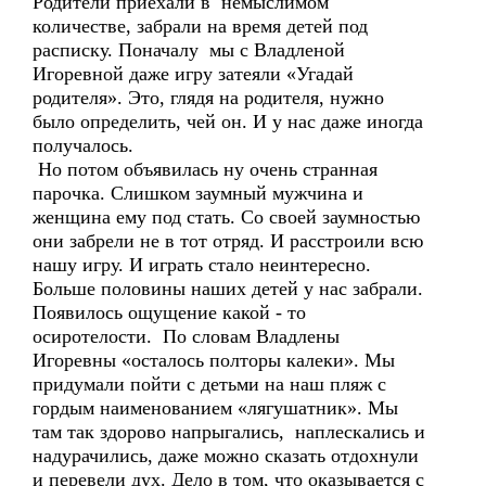
Родители приехали в немыслимом
количестве, забрали на время детей под
расписку. Поначалу мы с Владленой
Игоревной даже игру затеяли «Угадай
родителя». Это, глядя на родителя, нужно
было определить, чей он. И у нас даже иногда
получалось.
Но потом объявилась ну очень странная
парочка. Слишком заумный мужчина и
женщина ему под стать. Со своей заумностью
они забрели не в тот отряд. И расстроили всю
нашу игру. И играть стало неинтересно.
Больше половины наших детей у нас забрали.
Появилось ощущение какой - то
осиротелости. По словам Владлены
Игоревны «осталось полторы калеки». Мы
придумали пойти с детьми на наш пляж с
гордым наименованием «лягушатник». Мы
там так здорово напрыгались, наплескались и
надурачились, даже можно сказать отдохнули
и перевели дух. Дело в том, что оказывается с