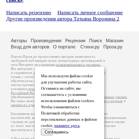
списке
.
Написать рецензию
Написать личное сообщение
Другие произведения автора Татьяна Воронина 2
Авторы
Произведения
Рецензии
Поиск
Магазин
Вход для авторов
О портале
Стихи.ру
Проза.ру
Портал Проза.ру предоставляет авторам возможность
свободной публикации своих литературных произведений в
сети Интернет на основании
пользовательского договора
.
Все авторские права на произведения принадлежат авторам
и охраняются
законом
. Перепечатка произведений возможна
Мы используем файлы cookie
только с согласия его автора, к которому вы можете
обратиться на его авторской странице. Ответственность за
для улучшения работы сайта.
тексты произведений авторы несут самостоятельно на
Оставаясь на сайте, вы
основании
правил публикации
и
законодательства
Российской Федерации
. Данные пользователей
соглашаетесь с условиями
обрабатываются на основании
Политики обработки персональных данных
.
использования файлов cookies.
Вы также можете посмотреть более подробную
информацию о портале
и
связаться с администрацией
.
Чтобы ознакомиться с
Политикой обработки
Ежедневная аудитория портала Проза.ру – порядка 100 тысяч
посетителей, которые в общей сумме просматривают более полумиллиона
персональных данных и файлов
страниц по данным счетчика посещаемости, который расположен справа
cookie,
нажмите здесь
.
от этого текста. В каждой графе указано по две цифры: количество
просмотров и количество посетителей.
Соглашаюсь
© Все права принадлежат авторам, 2000-2026. Портал работает под