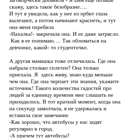
заговорчески добавила - Я Вам еще больше
скажу, здесь такое безобразие….
И тут я увидела, как у нее из орбит глаза
вылезают, а потом начинают краснеть, и тут
она меня перебила
-Нахалка!- закричала она. И ее даже затрясло.
Как я ее понимаю…. Так обломаться на
девчонке, какой- то студенточке.
А другая мамашка тоже отличилась. Где она
набрала столько сплетен? Она только
приехала. Я здесь живу, знаю куда меньше
чем она. Где она черпает эти знания, укажите
источник! Такого количества гадостей про
людей за единицу времени мне слышать не
приходилось. В тот краткий момент, когда она
на секунду замолчала, я не удержалась и
вставила свое замечание
-Как хорошо, что автобусы у нас ходят
регулярно в город.
-А причем тут автобусы?