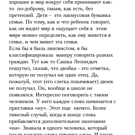
хорошие и мир вокруг себя принимают как-
то по-доброму, таким, как есть, без
претензий. Дети - это лакмусовая бумажка
семьи. По тому, как и что ребенок говорит,
как он видит мир и ощущает себя в этом
мире можно определить, как ему живется в
семье, и чем живет эта семья.
Если бы я была лингвистом, я бы
классифицировала манеру говорить разных
граждан. Тут как то Сашка Леонидыч
пошутил, сказав, что двойка - это отметка,
которую не получал ни один отец. Да,
пожалуй, этот (его слегка покачивает) двоек
не получал. Он, вообще в школе не
появлялся. Интересно поговорить с таким
человеком. У него каждое слово начинается с
приставки «ну». Этот еще ничего. Более
тяжелый случай, когда в конце слова
прибавляется дополнительное окончание
«на». Знавала я одного человека, который
после каждого слова говорил «ага». И такие