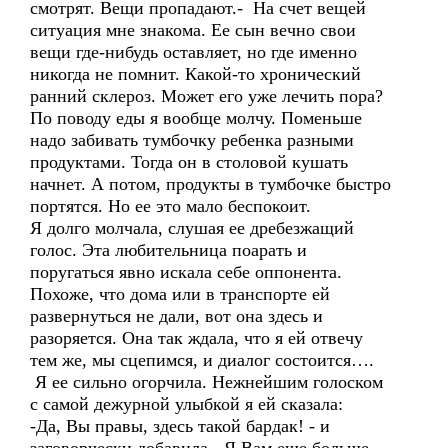
смотрят. Вещи пропадают.- На счет вещей
ситуация мне знакома. Ее сын вечно свои
вещи где-нибудь оставляет, но где именно
никогда не помнит. Какой-то хронический
ранний склероз. Может его уже лечить пора?
По поводу еды я вообще молчу. Поменьше
надо забивать тумбочку ребенка разными
продуктами. Тогда он в столовой кушать
начнет. А потом, продукты в тумбочке быстро
портятся. Но ее это мало беспокоит.
Я долго молчала, слушая ее дребезжащий
голос. Эта любительница поарать и
поругаться явно искала себе оппонента.
Похоже, что дома или в транспорте ей
развернуться не дали, вот она здесь и
разоряется. Она так ждала, что я ей отвечу
тем же, мы сцепимся, и диалог состоится….
Я ее сильно огорчила. Нежнейшим голоском
с самой дежурной улыбкой я ей сказала:
-Да, Вы правы, здесь такой бардак! - и