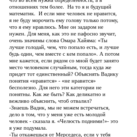
что во всем нужна определенность, а в
отношениях тем более. На то я и будущий
математик. И если мне человек не нравится,
я не буду морочить ему голову только потому,
что я ему нравлюсь. Мне он задаром не
нужен. Для меня, как это не пафосно звучит,
очень значимы слова Омара Хайяма: «Ты
лучше голодай, чем, что попало есть, и лучше
будь один, чем вместе с кем попало». А потом
мне кажется, если рядом со мной будет занято
место человеком случайным, тогда куда же
придет тот единственный? Объяснять Вадику
понятия «нравится» - «не нравится»
бесполезно. Для него эти категории не
понятны. Как же быть? Как деликатно и
вежливо объяснить, чтоб отвалил?
-Знаешь Вадик, мы не можем встречаться,
дело в том, что у меня уже есть молодой
человек - сказала я. «Челюсть подними!»- это
я уже подумала.
-Ты откажешься от Мерседеса, если у тебя