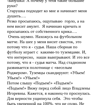
-Бабушка! А почему у тебя такие большие
руки?
Старушка подходит ко мне и начинает меня
душить….
Резко просыпаюсь, ощупываю горло, а на
нем висит амулет. Я начинаю кричать и
просыпаюсь от собственного крика….
Очень шумно. Нахожусь на футбольном
матче. На шее у меня висит свисток, это
потому что я - судья. Наша сборная по
футболу играет с какими-то туземцами. И,
что интересно, наши выигрывают. И это все
потому, что я - судья матча. Над стадионом
развивается полотнище с «веселым
Роджером». Туземцы скандируют: «Убьем!
Убьем!» «Убьем!»
Потом слышу «Подъем!» «Подъем!»
«Подъем!» Вижу перед собой лицо Владлены
Игоревны. Кажется, я наконец-то проснулась.
Для верности ущипнула себя. Это чтобы
быть уверенной на 100%, что не сплю. Не