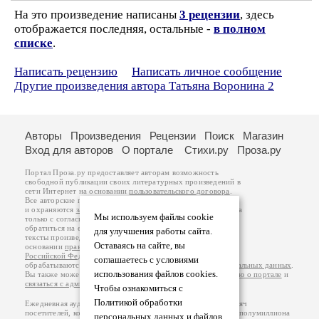
На это произведение написаны
3 рецензии
, здесь
отображается последняя, остальные -
в полном
списке
.
Написать рецензию
Написать личное сообщение
Другие произведения автора Татьяна Воронина 2
Авторы
Произведения
Рецензии
Поиск
Магазин
Вход для авторов
О портале
Стихи.ру
Проза.ру
Портал Проза.ру предоставляет авторам возможность
свободной публикации своих литературных произведений в
сети Интернет на основании
пользовательского договора
.
Все авторские права на произведения принадлежат авторам
и охраняются
законом
. Перепечатка произведений возможна
Мы используем файлы cookie
только с согласия его автора, к которому вы можете
обратиться на его авторской странице. Ответственность за
для улучшения работы сайта.
тексты произведений авторы несут самостоятельно на
Оставаясь на сайте, вы
основании
правил публикации
и
законодательства
Российской Федерации
. Данные пользователей
соглашаетесь с условиями
обрабатываются на основании
Политики обработки персональных данных
.
использования файлов cookies.
Вы также можете посмотреть более подробную
информацию о портале
и
связаться с администрацией
.
Чтобы ознакомиться с
Политикой обработки
Ежедневная аудитория портала Проза.ру – порядка 100 тысяч
посетителей, которые в общей сумме просматривают более полумиллиона
персональных данных и файлов