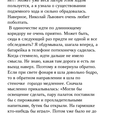
нет? Может уже весь лагерь этим ходом
пользуется, а я узнала о существовании
подземного хода и сильно обрадовалась.
Наверное, Николай Львович очень любит
поболтать.
В одиночестве идти по длиннющему
коридору не очень приятно. Может быть,
сюда в следующий раз придти не одной и все
обследовать? Я обдумывала, шагала вперед, а
батарейка в телефоне потихонечку садилась.
Когда стемнело, идти дальше не имело
смысла. Не знаю, какая там дорога и есть ли
выход наверх. Поэтому я повернула обратно.
Если при свете фонаря я шла довольно бодро,
то в обратном направлении я шла по
стеночке гораздо медленнее. Сначала
мысленно прикалывалась: «Могли бы
освещение сделать, пару палаток поставили
бы с пирожками и прохладительными
напитками, бутик бы открыли. На гармошке
кто-нибудь бы играл». Потом уже было не до