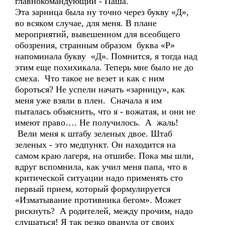
главнокомандующий - Паша.
Эта зарница была ну точно через букву «Д»,
во всяком случае, для меня. В плане
мероприятий, вывешенном для всеобщего
обозрения, странным образом буква «Р»
напоминала букву «Д». Помнится, я тогда над
этим еще похихикала. Теперь мне было не до
смеха. Что такое не везет и как с ним
бороться? Не успели начать «зарницу», как
меня уже взяли в плен. Сначала я им
пыталась объяснить, что я - вожатая, и они не
имеют право…. Не получилось. А жаль!
Вели меня к штабу зеленых двое. Штаб
зеленых - это медпункт. Он находится на
самом краю лагеря, на отшибе. Пока мы шли,
вдруг вспомнила, как учил меня папа, что в
критической ситуации надо применять сто
первый прием, который формулируется
«Изматывание противника бегом». Может
рискнуть? А родителей, между прочим, надо
слушаться! Я так резко рванула от своих