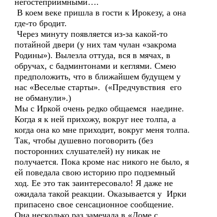
негостеприимными….
В коем веке пришла в гости к Ирокезу, а она
где-то бродит.
Через минуту появляется из-за какой-то
потайной двери (у них там чулан «закрома
Родины»). Вылезла оттуда, вся в мячах, в
обручах, с бадминтонами и кеглями. Смею
предположить, что в ближайшем будущем у
нас «Веселые старты». («Предчувствия его
не обманули».)
Мы с Иркой очень редко общаемся наедине.
Когда я к ней прихожу, вокруг нее толпа, а
когда она ко мне приходит, вокруг меня толпа.
Так, чтобы душевно поговорить (без
посторонних слушателей) ну никак не
получается. Пока кроме нас никого не было, я
ей поведала свою историю про подземный
ход. Ее это так заинтересовало! Я даже не
ожидала такой реакции. Оказывается у Ирки
припасено свое сенсационное сообщение.
Она несколько раз замечала в «Доме с