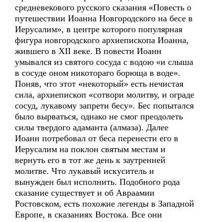
средневекового русского сказания «Повесть о
путешествии Иоанна Новгородского на бесе в
Иерусалим», в центре которого популярная
фигура новгородского архиепископа Иоанна,
жившего в XII веке. В повести Иоанн
умывался из святого сосуда с водою «и слыша
в сосуде оном никотораго борюща в воде».
Поняв, что этот «некоторый» есть нечистая
сила, архиепископ «сотвори молитву, и ограде
сосуд, лукавому запрети бесу». Бес попытался
было вырваться, однако не смог преодолеть
силы твердого адаманта (алмаза). Далее
Иоанн потребовал от беса перенести его в
Иерусалим на поклон святым местам и
вернуть его в тот же день к заутренней
молитве. Что лукавый искуситель и
вынужден был исполнить. Подобного рода
сказание существует и об Авраамии
Ростовском, есть похожие легенды в Западной
Европе, в сказаниях Востока. Все они