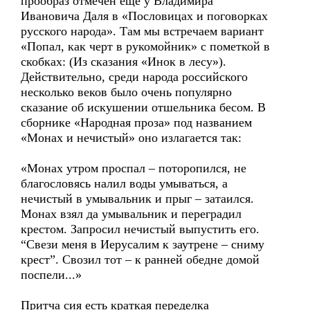
прообраз отмечен еще у Владимира
Ивановича Даля в «Пословицах и поговорках
русского народа». Там мы встречаем вариант
«Попал, как черт в рукомойник» с пометкой в
скобках: (Из сказания «Инок в лесу»).
Действительно, среди народа российского
несколько веков было очень популярно
сказание об искушении отшельника бесом. В
сборнике «Народная проза» под названием
«Монах и нечистый» оно излагается так:
«Монах утром проспал – поторопился, не
благословясь налил воды умываться, а
нечистый в умывальник и прыг – затаился.
Монах взял да умывальник и переградил
крестом. Запросил нечистый выпустить его.
“Свези меня в Иерусалим к заутрене – сниму
крест”. Свозил тот – к ранней обедне домой
поспели...»
Притча сия есть краткая переделка