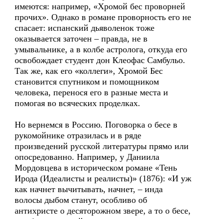
имеются: например, «Хромой бес проворней
прочих». Однако в романе проворность его не
спасает: испанский дьяволенок тоже
оказывается заточен – правда, не в
умывальнике, а в колбе астролога, откуда его
освобождает студент дон Клеофас Самбульо.
Так же, как его «коллеги», Хромой Бес
становится спутником и помощником
человека, перенося его в разные места и
помогая во всяческих проделках.
Но вернемся в Россию. Поговорка о бесе в
рукомойнике отразилась и в ряде
произведений русской литературы прямо или
опосредованно. Например, у Даниила
Мордовцева в историческом романе «Тень
Ирода (Идеалисты и реалисты)» (1876): «И уж
как начнет вычитывать, начнет, – инда
волосы дыбом станут, особливо об
антихристе о десяторожном звере, а то о бесе,