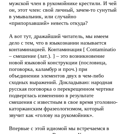
мужской член в рукомойнике крестили. И чей
он, этот член: свой личный, зачем-то сунутый
в умывальник, или случайно
«припорхавший» невесть откуда?
А вот тут, дражайший читатель, мы имеем
дело с тем, что в языкознании называется
контаминацией. Контаминация [ Сontaminatio
– смешение (лат.). ] – это возникновение
новой языковой конструкции (пословица,
поговорка, каламбур и проч.) при
объединении элементов двух в чем-либо
сходных выражений. Докладываю: народная
русская поговорка о перекрещенном чертике
подверглась изменению в результате
смешения с известным в свое время уголовно-
каторжанским фразеологизмом, который
звучит как «голову на рукомойник».
Впервые с этой идиомой мы встречаемся в