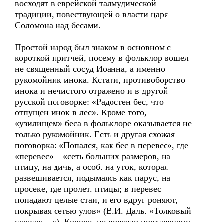
восходят в еврейской талмудической
традиции, повествующей о власти царя
Соломона над бесами.
Простой народ был знаком в основном с
короткой притчей, посему в фольклор вошел
не священный сосуд Иоанна, а именно
рукомойник инока. Кстати, противоборство
инока и нечистого отражено и в другой
русской поговорке: «Радостен бес, что
отпущен инок в лес». Кроме того,
«узилищем» беса в фольклоре оказывается не
только рукомойник. Есть и другая схожая
поговорка: «Попался, как бес в перевес», где
«перевес» – «сеть больших размеров, на
птицу, на дичь, а особ. на уток, которая
развешивается, подымаясь как парус, на
просеке, где пролет. птицы; в перевес
попадают целые стаи, и его вдруг роняют,
покрывая сетью улов» (В.И. Даль. «Толковый
словарь...»). Короче, не повезло порхающему