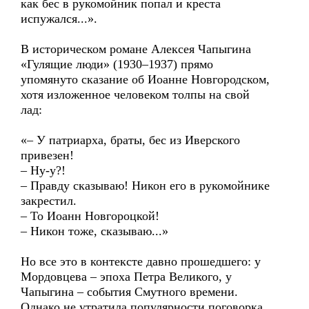
как бес в рукомойник попал и креста
испужался...».
В историческом романе Алексея Чапыгина
«Гулящие люди» (1930–1937) прямо
упомянуто сказание об Иоанне Новгородском,
хотя изложенное человеком толпы на свой
лад:
«– У пaтриaрхa, брaты, бес из Иверского
привезен!
– Ну-у?!
– Прaвду скaзывaю! Никон его в рукомойнике
зaкрестил.
– То Иоанн Новгороцкой!
– Никон тоже, сказываю...»
Но все это в контексте давно прошедшего: у
Мордовцева – эпоха Петра Великого, у
Чапыгина – события Смутного времени.
Однако не утратила популярности поговорка