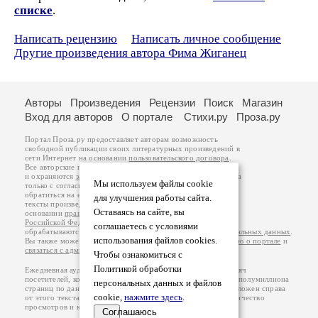
списке
.
Написать рецензию
Написать личное сообщение
Другие произведения автора Фима Жиганец
Авторы
Произведения
Рецензии
Поиск
Магазин
Вход для авторов
О портале
Стихи.ру
Проза.ру
Портал Проза.ру предоставляет авторам возможность
свободной публикации своих литературных произведений в
сети Интернет на основании
пользовательского договора
.
Все авторские права на произведения принадлежат авторам
и охраняются
законом
. Перепечатка произведений возможна
Мы используем файлы cookie
только с согласия его автора, к которому вы можете
обратиться на его авторской странице. Ответственность за
для улучшения работы сайта.
тексты произведений авторы несут самостоятельно на
Оставаясь на сайте, вы
основании
правил публикации
и
законодательства
Российской Федерации
. Данные пользователей
соглашаетесь с условиями
обрабатываются на основании
Политики обработки персональных данных
.
использования файлов cookies.
Вы также можете посмотреть более подробную
информацию о портале
и
связаться с администрацией
.
Чтобы ознакомиться с
Политикой обработки
Ежедневная аудитория портала Проза.ру – порядка 100 тысяч
посетителей, которые в общей сумме просматривают более полумиллиона
персональных данных и файлов
страниц по данным счетчика посещаемости, который расположен справа
cookie,
нажмите здесь
.
от этого текста. В каждой графе указано по две цифры: количество
просмотров и количество посетителей.
Соглашаюсь