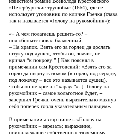
известном романе Всеволода Крестовского
«Петербургские трущобы» (1864), где ее
использует уголовник по кличке Гречка (глава
так и называется «Голову на рукомойник»):
«– А чем полагаешь решить-то? –
полюбопытствовал блаженный.
– На храпок. Взять его за горлец да дослать
штуку под душец, чтобы он, значит, не
кричал “к покрову!” [ Как пояснял в
примечании сам Крестовский: «Взять его за
горло да пырнуть ножом (в горло, под сердце,
под ложечку – все это называется душец),
чтобы он не кричал “караул”». ]. Голову на
рукомойник – самое вольготное будет, –
завершил Гречка, очень выразительно махнув
себя поперек горла указательным пальцем».
В примечании автор пишет: «Голову на
рукомойник – зарезать; выражение,
принадлежащее собственно к тюремному