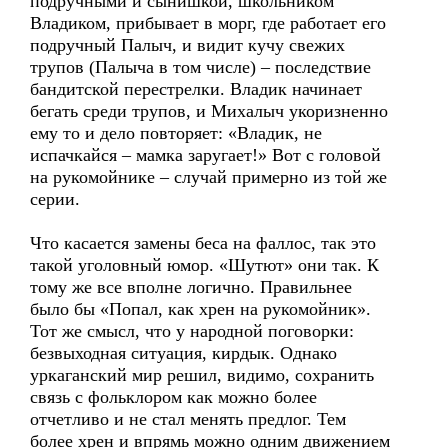
подручными и сынишкой, школьником
Владиком, прибывает в морг, где работает его
подручный Палыч, и видит кучу свежих
трупов (Палыча в том числе) – последствие
бандитской перестрелки. Владик начинает
бегать среди трупов, и Михалыч укоризненно
ему то и дело повторяет: «Владик, не
испачкайся – мамка заругает!» Вот с головой
на рукомойнике – случай примерно из той же
серии.
Что касается замены беса на фаллос, так это
такой уголовный юмор. «Шутют» они так. К
тому же все вполне логично. Правильнее
было бы «Попал, как хрен на рукомойник».
Тот же смысл, что у народной поговорки:
безвыходная ситуация, кирдык. Однако
уркаганский мир решил, видимо, сохранить
связь с фольклором как можно более
отчетливо и не стал менять предлог. Тем
более хрен и впрямь можно одним движением