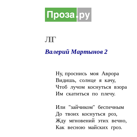
ЛГ
Валерий Мартынов 2
Ну, проснись моя Аврора
Видишь, солнце я качу,
Чтоб лучом коснуться взора
Им скатиться по плечу.
Или "зайчиком" беспечным
До твоих коснуться роз,
Жду мгновений этих вечно,
Как весною майских гроз.