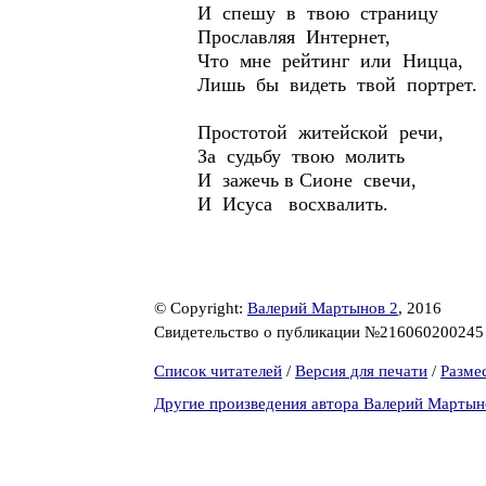
И спешу в твою страницу
Прославляя Интернет,
Что мне рейтинг или Ницца,
Лишь бы видеть твой портрет.
Простотой житейской речи,
За судьбу твою молить
И зажечь в Сионе свечи,
И Исуса восхвалить.
© Copyright:
Валерий Мартынов 2
, 2016
Свидетельство о публикации №21606020024
Список читателей
/
Версия для печати
/
Разме
Другие произведения автора Валерий Мартын