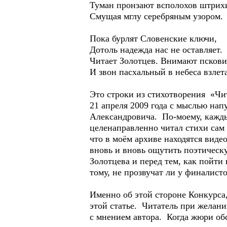
Туман пронзают всполохов штрих
Смущая мглу серебряным узором.
Пока бурлят Словенские ключи,
Дотоль надежда нас не оставляет.
Читает Золотцев. Внимают пскови
И звон пасхальный в небеса взлет
Это строки из стихотворения «Чи
21 апреля 2009 года с мыслью на
Александровича. По-моему, каждый
целенаправленно читал стихи сам
что в моём архиве находятся виде
вновь и вновь ощутить поэтическ
Золотцева и перед тем, как пойт
тому, не прозвучат ли у финалист
Именно об этой стороне Конкурса,
этой статье. Читатель при желани
с мнением автора. Когда жюри об