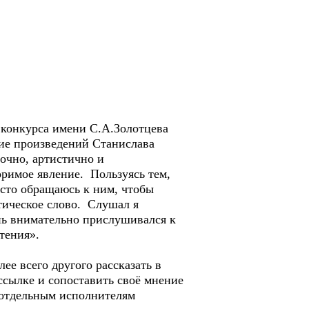
о конкурса имени С.А.Золотцева
ние произведений Станислава
очно, артистично и
оримое явление. Пользуясь тем,
асто обращаюсь к ним, чтобы
тическое слово. Слушал я
ень внимательно прислушивался к
тения».
ее всего другого рассказать в
ссылке и сопоставить своё мнение
о отдельным исполнителям