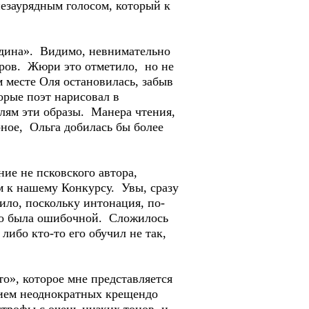
езаурядным голосом, который к
одина». Видимо, невнимательно
оров. Жюри это отметило, но не
м месте Оля остановилась, забыв
орые поэт нарисовал в
лям эти образы. Манера чтения,
ное, Ольга добилась бы более
е не псковского автора,
м к нашему Конкурсу. Увы, сразу
ло, поскольку интонация, по-
сто была ошибочной. Сложилось
ибо кто-то его обучил не так,
о», которое мне представляется
нием неоднократных крещендо