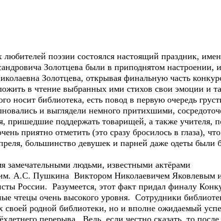
их любителей поэзии состоялся настоящий праздник, име
сандровича Золотцева были в приподнятом настроении, 
Николаевна Золотцева, открывая финальную часть конкур
ложить в чтение выбранных ими стихов свои эмоции и та
ого носит библиотека, есть повод в первую очередь груст
олновались и выглядели немного притихшими, сосредоточ
я, пришедшие поддержать товарищей, а также учителя, 
чень приятно отметить (это сразу бросилось в глаза), чт
преля, большинство девушек и парней даже одеты были б
я замечательными людьми, известными актёрами
 им. А.С. Пушкина Виктором Николаевичем Яковлевым 
ты России. Разумеется, этот факт придал финалу Конку
ые чтецы очень высокого уровня. Сотрудники библиоте
ах своей родной библиотеки, но и вполне ожидаемый успе
ёхлетнего перерыва. Ведь, если честно сказать, то после