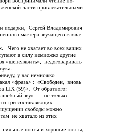
 жюри воспринимали чтение по-
а женской части привлекательными
ы и подарки, Сергей Владимирович
ённого мастера звучащего слова:
х. Чего не хватает во всех ваших
ступают в силу немножко другие
зя «шепелявить», недоговаривать
вука.
иведу, у вас немножко
такая <фраза> : «Свободен, вновь
фа LIX (59)>. От обратного:
Волшебный звук — не только
эти три составляющих
и ощущении свободы можно
 там не хватало из этих
ь сильные поэты и хорошие поэты,