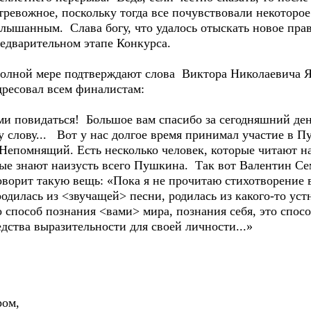
тревожное, поскольку тогда все почувствовали некоторо
лышанным. Слава богу, что удалось отыскать новое пра
редварительном этапе Конкурса.
олной мере подтверждают слова Виктора Николаевича Я
дресовал всем финалистам:
ми повидаться! Большое вам спасибо за сегодняшний ден
у слову... Вот у нас долгое время принимал участие в 
помнящий. Есть несколько человек, которые читают на
орые знают наизусть всего Пушкина. Так вот Валентин С
оворит такую вещь: «Пока я не прочитаю стихотворение 
илась из <звучащей> песни, родилась из какого-то устно
о способ познания <вами> мира, познания себя, это спос
дства выразительности для своей личности...»
ром,