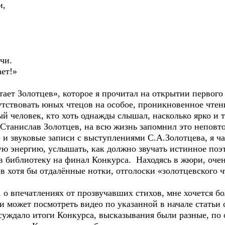
и,
чи.
ает!»
тает Золотцев», которое я прочитал на открытии первог
путствовать юных чтецов на особое, проникновенное чте
 человек, кто хоть однажды слышал, насколько ярко и т
 Станислав Золотцев, на всю жизнь запомнил это неповт
о и звуковые записи с выступлениями С.А.Золотцева, я ч
ую энергию, услышать, как должно звучать истинное поэ
и в библиотеку на финал Конкурса. Находясь в жюри, оч
ов хотя бы отдалённые нотки, отголоски «золотцевского ч
 о впечатлениях от прозвучавших стихов, мне хочется бол
и может посмотреть видео по указанной в начале статьи 
суждало итоги Конкурса, высказывания были разные, п