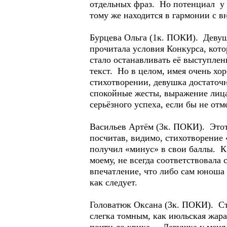
отдельных фраз. Но потенциал у 
тому же находится в гармонии с 
Бурцева Ольга (1к. ПОКИ). Деву
прочитала условия Конкурса, кото
стало останавливать её выступлен
текст. Но в целом, имея очень хо
стихотворении, девушка достаточ
спокойные жесты, выражение лица
серьёзного успеха, если бы не от
Васильев Артём (3к. ПОКИ). Этот
посчитав, видимо, стихотворение
получил «минус» в свои баллы. К
моему, не всегда соответствовал
впечатление, что либо сам юноша 
как следует.
Головатюк Оксана (3к. ПОКИ). Ст
слегка томным, как июльская жар