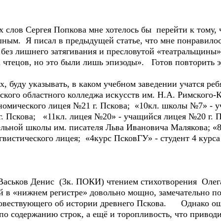
 слов Сергея Попкова мне хотелось бы перейти к тому, ч
ным. Я писал в предыдущей статье, что мне понравилос
 без лишнего затягивания и пресловутой «театральщины»
 чтецов, но это были лишь эпизоды». Готов повторить э
х, буду указывать, в каком учебном заведении учатся р
овского областного колледжа искусств им. Н.А. Римского
номического лицея №21 г. Пскова; «10кл. школы №7» - у
. Пскова; «11кл. лицея №20» - учащийся лицея №20 г. 
льной школы им. писателя Льва Ивановича Малякова; «8
вистического лицея; «4курс ПсковГУ» - студент 4 курса
Васьков Денис (3к. ПОКИ) чтением стихотворения Олег
й в «нижнем регистре» довольно мощно, замечательно по
повествующего об истории древнего Пскова. Однако ощ
по содержанию строк, а ещё и торопливость, что привод