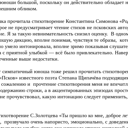
юноши большой, поскольку он действительно обладает н
внешним обликом.
шка прочитала стихотворение Константина Симонова «Р
рое не предусматривает чтение стихов не псковских авт
ие. Я за такую невнимательность снизил оценку. В одно
рошую дикцию, вполне понимая, чувствуя те образы, кот
но умело интонировала, вполне зримо показывая слушате
 с приятной улыбкой — всё было привлекательно. Навер
меченные выше недостатки.
 симпатичный юноша тоже решил прочитать стихотворени
 «Псков» известного поэта Степана Щипачёва подходящи
 сожалению и прочтение стихотворения меня не впечатли
а содержанию строки, а в акцентированных эпизодах про
не прочувствовал, какую интонацию следует применить, л
ихотворение С.Золотцева «Ты пришло ко мне, доброе лет
а, прозвучало очень напористо, эмоционально, с доведе