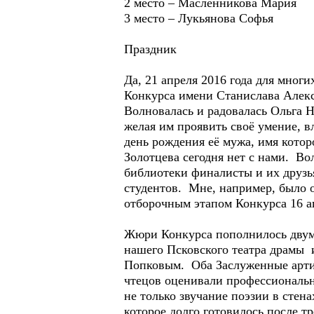
2 место – Масленникова Мария
3 место – Лукьянова Софья
Праздник
Да, 21 апреля 2016 года для мног
Конкурса имени Станислава Алек
Волновалась и радовалась Ольга 
желая им проявить своё умение, в
день рождения её мужа, имя котор
Золотцева сегодня нет с нами. В
библиотеки финалисты и их друзь
студентов. Мне, например, было о
отборочным этапом Конкурса 16 а
Жюри Конкурса пополнилось двум
нашего Псковского театра драмы
Попковым. Оба Заслуженные артис
чтецов оценивали профессиональн
не только звучание поэзии в стен
которое долго готовилось после тр