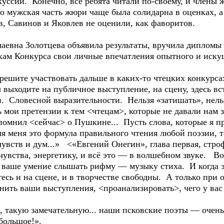
уссии. Конечно, все ребята читали по-своему, и члены
о мужская часть жюри чаще была солидарна в оценках, 
в, Савинов и Яковлев не оценили, как фаворитов.
олаевна Золотцева объявила результаты, вручила диплом
ам Конкурса свои личные впечатления опытного и искуш
 решите участвовать дальше в каких-то чтецких конкурса
 выходите на публичное выступление, на сцену, здесь в
. Словесной выразительности. Нельзя «затишать», нель
ь мои претензии к тем <чтецам>, которые не давали нам з
омнил <сейчас> о Пушкине... Пусть слова, которые я пр
ля меня это формула правильного чтения любой поэзии, 
увств и дум...» <«Евгений Онегин», глава первая, стро
чувства, энергетику, и всё это — в волшебном звуке. 
, ваше умение слышать рифму — музыку стиха. И когда 
тесь и на сцене, и в творчестве свободны. А только пр
нить ваши выступления, <проанализировать>, чего у вас
ю, такую замечательную... наши псковские поэты — очен
большое!».