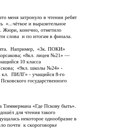
то меня затронуло в чтении ребят
ь «...чёткое и выразительное
. Жюри, конечно, отметило
ти слова и по итогам в финала.
ебята. Например, «3к. ПОКИ»
-Корсакова; «8кл. лицея №21» —
чащийся 10 класса
Пскова; «9кл. школы №24» -
 кл. ПИЛГ» - учащийся 8-го
 Псковского государственного
а Тиммермана «Где Пскову быть».
дошёл для чтения такого
ущалась некоторое однообразие в
ило почти к скороговорке