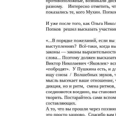
противоположные, возникали диск
разному. Интересно отметить, чт
показались те, кого Мухин. Попко
И уже после того, как Ольга Ник
Попков решил высказать участник
«...В порядке пожеланий, если вы
выступлениях? Всё-таки, когда вы
законы — законы выразительности
слова... Поэтому должен высказат
Виктор Николаевич <Яковлев> всп
«побродят». У Пушкина есть, и д
ищу союза / Волшебных звуков, ч
мысль высекает ваше отношение, 
дикция, но и ритм, смена ритмов
соединяются воедино, вы станови
творить. Постарайтесь сами вспом
составляющих.
А то, что вы прошли через поэзи
это просто здорово. Спасибо вам 