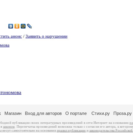
1
стить анонс
/
Заявить о нарушении
омова
втономова
к
Магазин
Вход для авторов
О портале
Стихи.ру
Проза.ру
ободной публикации своих литературных произведений в сети Интернет на основании
по
ся
законом
. Перепечатка произведений возможна только с согласия его автора, к котором
ры несут самостоятельно на основании
правил публикации
и
законодательства Российско