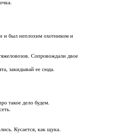
очка.
он и был неплохим охотником и
 тяжеловозов. Сопровождали двое
ята, закидывай ее сюда.
про такое дело будем.
сеть.
лись. Кусается, как щука.