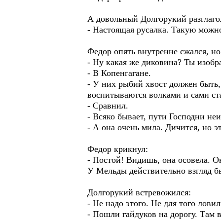
А довольный Долгорукий разглаго
- Настоящая русалка. Такую можн
Федор опять внутренне сжался, но
- Ну какая же диковина? Ты изобр
- В Копенгагане.
- У них рыбий хвост должен быть, 
воспитываются волками и сами ста
- Сравнил.
- Всяко бывает, пути Господни н
- А она очень мила. Дичится, но э
Федор крикнул:
- Постой! Видишь, она осовела. Он
У Мельды действительно взгляд б
Долгорукий встревожился:
- Не надо этого. Не для того ловил
- Пошли гайдуков на дорогу. Там в