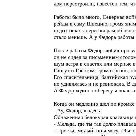
дом перестроили, известен тем, ч
Работы было много, Северная вой
рейды в саму Швецию, громя знаме
подготовка к переговорам об окон
стало меньше. А у Федора работы
После работы Федор любил прогуля
он не сидел за письменным столо
шум ветра в снастях или мерные в
Гангут и Гренгам, гром и огонь, п
Его спасительница, балтийская рус
не удивлялась и не ревновала. В 
А Федор ходил по берегу и знал, 
Когда он медленно шел по кромке
- Ау, Федор, я здесь.
Обнаженная белокурая красавица в
- Мельда, где ты так долго плавал
- Прости, милый, но я могу тебя н