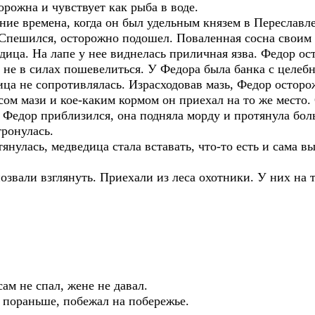
орожна и чувствует как рыба в воде.
ие времена, когда он был удельным князем в Переславле
. Спешился, осторожно подошел. Поваленная сосна своим
едица. На лапе у нее виднелась приличная язва. Федор 
 не в силах пошевелиться. У Федора была банка с целеб
ица не сопротивлялась. Израсходовав мазь, Федор осторо
ом мази и кое-каким кормом он приехал на то же место. 
 Федор приблизился, она подняла морду и протянула бол
тронулась.
тянулась, медведица стала вставать, что-то есть и сама 
озвали взглянуть. Приехали из леса охотники. У них на 
ам не спал, жене не давал.
 пораньше, побежал на побережье.