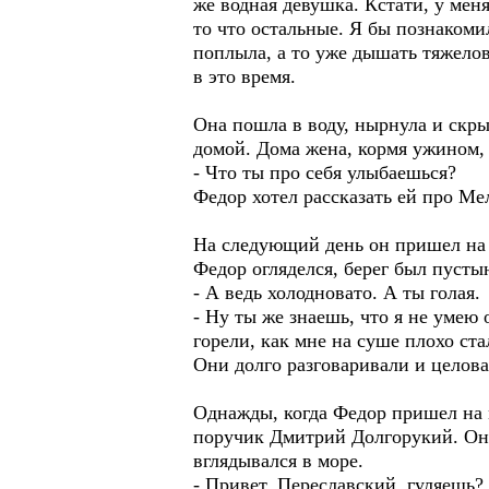
же водная девушка. Кстати, у меня
то что остальные. Я бы познакомил
поплыла, а то уже дышать тяжелова
в это время.
Она пошла в воду, нырнула и скры
домой. Дома жена, кормя ужином, 
- Что ты про себя улыбаешься?
Федор хотел рассказать ей про Ме
На следующий день он пришел на б
Федор огляделся, берег был пусты
- А ведь холодновато. А ты голая.
- Ну ты же знаешь, что я не умею
горели, как мне на суше плохо ста
Они долго разговаривали и целова
Однажды, когда Федор пришел на 
поручик Дмитрий Долгорукий. Они
вглядывался в море.
- Привет, Переславский, гуляешь? 