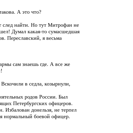
такова. А это что?
т след найти. Но тут Митрофан не
сошел! Думал какая-то сумасшедшая
в. Переславский, я весьма
армы сам знаешь где. А все же
!
 Вскочили в седла, козырнули,
иятельных родов России. Был
стящих Петербургских офицеров.
. Избалован донельзя, не терпел
ся нормальный боевой офицер.