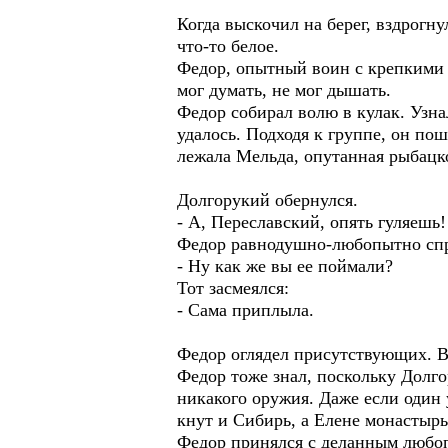
Когда выскочил на берег, вздрогн
что-то белое.
Федор, опытный воин с крепкими н
мог думать, не мог дышать.
Федор собирал волю в кулак. Узна
удалось. Подходя к группе, он по
лежала Мельда, опутанная рыбацк
Долгорукий обернулся.
- А, Переславский, опять гуляешь
Федор равнодушно-любопытно сп
- Ну как же вы ее поймали?
Тот засмеялся:
- Сама приплыла.
Федор оглядел присутствующих. В 
Федор тоже знал, поскольку Долг
никакого оружия. Даже если один 
кнут и Сибирь, а Елене монастырь
Федор принялся с деланным любоп