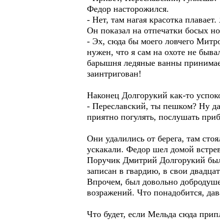
Федор насторожился.
- Нет, там нагая красотка плавает
Он показал на отпечатки босых но
- Эх, сюда бы моего ловчего Митр
нужен, что я сам на охоте не быв
барышня ледяные ванны принимает,
заинтригован!
Наконец Долгорукий как-то успок
- Переславский, ты пешком? Ну да
приятно погулять, послушать приб
Они удалились от берега, там сто
ускакали. Федор шел домой встр
Поручик Дмитрий Долгорукий был 
записан в гвардию, в свои двадца
Впрочем, был довольно добродушен
возражений. Что понадобится, дав
Что будет, если Мельда сюда прип