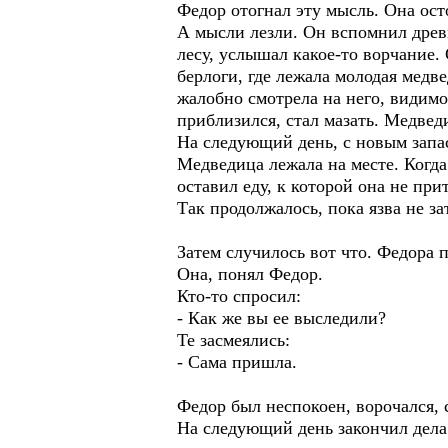
Федор отогнал эту мысль. Она ост
А мысли лезли. Он вспомнил древн
лесу, услышал какое-то ворчание
берлоги, где лежала молодая медв
жалобно смотрела на него, видимо
приблизился, стал мазать. Медвед
На следующий день, с новым запас
Медведица лежала на месте. Когда
оставил еду, к которой она не при
Так продолжалось, пока язва не за
Затем случилось вот что. Федора п
Она, понял Федор.
Кто-то спросил:
- Как же вы ее выследили?
Те засмеялись:
- Сама пришла.
Федор был неспокоен, ворочался, с
На следующий день закончил дела