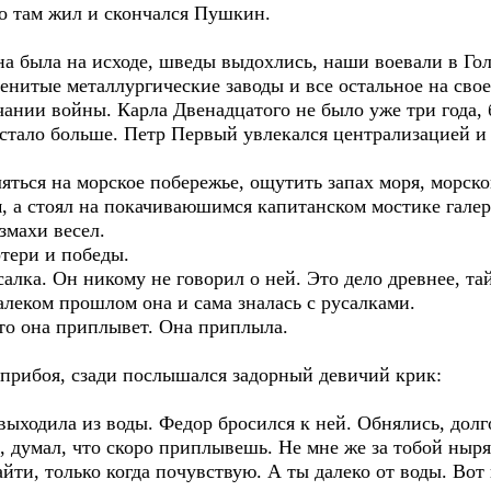
то там жил и скончался Пушкин.
на была на исходе, шведы выдохлись, наши воевали в Г
нитые металлургические заводы и все остальное на свое
чании войны. Карла Двенадцатого не было уже три года, 
 стало больше. Петр Первый увлекался централизацией и
ться на морское побережье, ощутить запах моря, морско
м, а стоял на покачиваюшимся капитанском мостике гале
змахи весел.
отери и победы.
алка. Он никому не говорил о ней. Это дело древнее, та
далеком прошлом она и сама зналась с русалками.
что она приплывет. Она приплыла.
 прибоя, сзади послышался задорный девичий крик:
ыходила из воды. Федор бросился к ней. Обнялись, долг
а, думал, что скоро приплывешь. Не мне же за тобой ныря
айти, только когда почувствую. А ты далеко от воды. Вот 