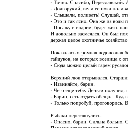
- Точно. Спасибо, Переславский.
- Долгорукий, вели ее пока полива
- Слышали, поливать! Слушай, отк
- Это и так ясно. Она же из воды 
- Посажу в водоем, будет жить на
И довольно засмеялся. Он был по
держал целое охотничье хозяйство
Показалась огромная водовозная б
гайдуков, на которых возница с о
- Сюда можно целый гарем русалок 
Верхний люк открывался. Старший
- Извиняйте, барин.
- Чего еще тебе. Деньги получил, 
- Барин, сеть отдать обещал. Куда
- Только попробуй, проговорись. В
Рыбаки переглянулись.
- Опасно, барин. Сильна больно. О