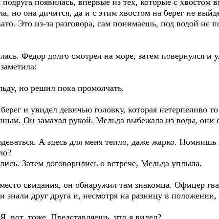
 подруга появилась, впервые из тех, которые с хвостом в
а, но она дичится, да и с этим хвостом на берег не выйд
то. Это из-за разговора, сам понимаешь, под водой не п
лась. Федор долго смотрел на море, затем повернулся и 
заметила:
льду, но решил пока промолчать.
ерег и увидел девичью головку, которая нетерпеливо то
нным. Он замахал рукой. Мельда выбежала из воды, они 
 одеваться. А здесь для меня тепло, даже жарко. Помниш
ло?
лись. Затем договорились о встрече, Мельда уплыла.
место свидания, он обнаружил там знакомца. Офицер гв
 знали друг друга и, несмотря на разницу в положении,
Я, вот, тоже. Представляешь, что я видел?