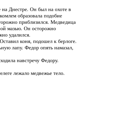
 на Днестре. Он был на охоте в
 комлем образовала подобие
осторожно приблизился. Медведица
ной мазью. Он осторожно
жно удалился.
Оставил коня, подошел к берлоге.
ьную лапу. Федор опять намазал,
выходила навстречу Федору.
телеге лежало медвежье тело.