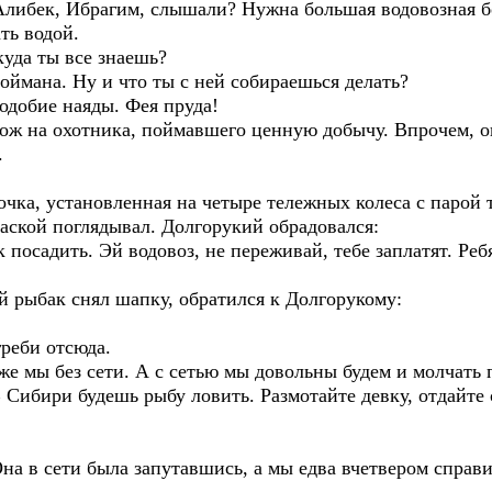
 Алибек, Ибрагим, слышали? Нужна большая водовозная б
ть водой.
уда ты все знаешь?
поймана. Ну и что ты с ней собираешься делать?
подобие наяды. Фея пруда!
хож на охотника, поймавшего ценную добычу. Впрочем, 
.
очка, установленная на четыре тележных колеса с парой
паской поглядывал. Долгорукий обрадовался:
посадить. Эй водовоз, не переживай, тебе заплатят. Реб
 рыбак снял шапку, обратился к Долгорукому:
греби отсюда.
 же мы без сети. А с сетью мы довольны будем и молчать 
 Сибири будешь рыбу ловить. Размотайте девку, отдайте 
на в сети была запутавшись, а мы едва вчетвером справи