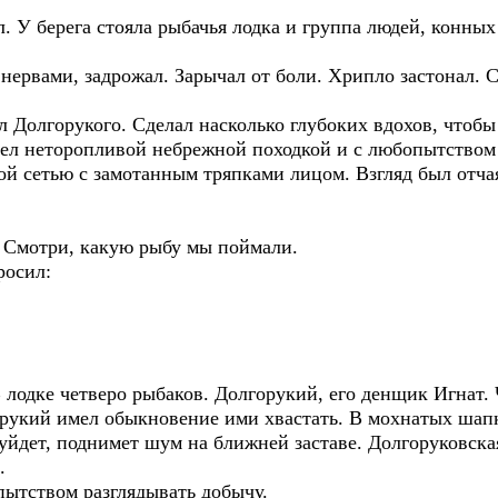
ул. У берега стояла рыбачья лодка и группа людей, конны
ервами, задрожал. Зарычал от боли. Хрипло застонал. С
л Долгорукого. Сделал насколько глубоких вдохов, чтобы
шел неторопливой небрежной походкой и с любопытством 
ой сетью с замотанным тряпками лицом. Взгляд был отч
! Смотри, какую рыбу мы поймали.
росил:
лодке четверо рыбаков. Долгорукий, его денщик Игнат. 
орукий имел обыкновение ими хвастать. В мохнатых шап
уйдет, поднимет шум на ближней заставе. Долгоруковская
.
ытством разглядывать добычу.