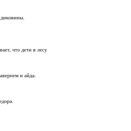
 диковины.
ает, что дети в лесу
завернем и айда.
едора.