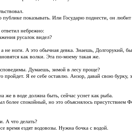
льствовал.
о публике показывать. Или Государю поднести, он любит
 ответил небрежно:
ажения русалок видел?
а не ноги. А это обычная девка. Знаешь, Долгорукий, быв
новятся как волки. Эта по-моему такая же.
еисповедимы. Думаешь, зимой в лесу проще?
то пройдет. Я ее себе оставлю. Анзор, давай свою бурку, 
а же в воде должна быть, сейчас уснет как рыба.
ыл более спокойный, но это объяснялось присутствием Ф
и. А что делать?
се время ездят водовозы. Нужна бочка с водой.