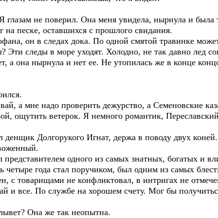
. Я глазам не поверил. Она меня увидела, нырнула и была 
г на песке, оставшихся с прошлого свидания.
офана, он в следах дока. По одной смятой травинке може
ал? Эти следы в море уходят. Холодно, не так давно лед 
 а она нырнула и нет ее. Не утопилась же в конце концо
оился.
вай, а мне надо проверить дежурство, а Семеновские каз
ой, ощутить ветерок. Я немного романтик, Переславский
ял денщик Долгорукого Игнат, держа в поводу двух коней.
евоженный.
представителем одного из самых знатных, богатых и вл
ть четыре года стал поручиком, был одним из самых бле
, с товарищами не конфликтовал, в интригах не отмечен
ай и все. По службе на хорошем счету. Мог бы получить
лывет? Она же так неопытна.