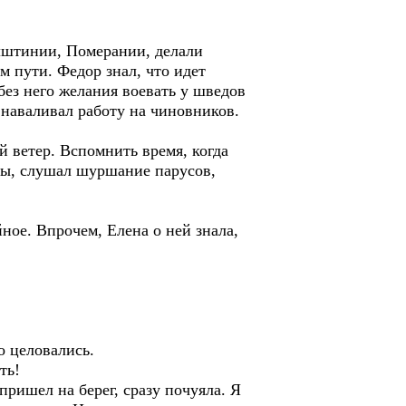
олштинии, Померании, делали
м пути. Федор знал, что идет
без него желания воевать у шведов
 наваливал работу на чиновников.
й ветер. Вспомнить время, когда
ры, слушал шуршание парусов,
йное. Впрочем, Елена о ней знала,
о целовались.
ть!
пришел на берег, сразу почуяла. Я