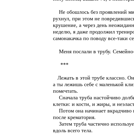
Не обошлось без проявлений мист
рухнул, при этом не повредившись
крушение, а через день неожиданн
неделю, я даже продолжил трениро
самонакачка по поводу все-таки с
Меня послали в трубу. Семейно-
***
Лежать в этой трубе классно. Она
а ты лежишь себе с маленькой кли
помечтать.
Сначала труба настойчиво долбит
клетки: и кости, и жиры, и неэла
Потом она начинает вкрадчиво пос
после крематория.
Затем труба частично использует 
вдоль всего тела.