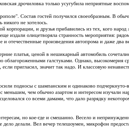
вская дрочиловка только усугубила неприятные воспом
поле". Состав гостей получился своеобразным. В обыч
 никого не хотелось.
ой корпорации, и друзья прибавились из тех, кого народ 
ще издали олицетворяла странность мероприятия: рядо
е и отечественные произведения автопрома и даже два в
ерние платья, ценой в нешикарный автомобиль сочеталис
 облагороженными галстуками. Однако, высокомерия ср
 если пригласил, значит так надо. И классовую ненавис
или подносы с шампанским и одинаково подчеркнуто-в
с меньшим, чем обычно азартом и интересом изучали н
сцеловался со всеми дамами, что дало разрядку некото
ересам, но кое-где и смешанно. Весело и непринужденно
ое дело делали. Вел вечер телешоумен, микрофон предос