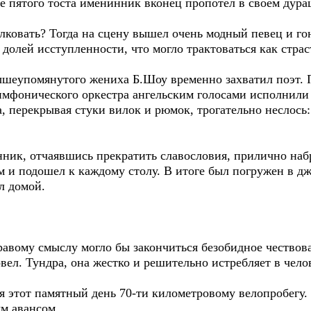
сле пятого тоста именинник вконец пропотел в своем дура
лковать? Тогда на сцену вышел очень модный певец и го
 долей исступленности, что могло трактоваться как страс
шеупомянутого жениха Б.Шоу временно захватил поэт. П
имфонического оркестра ангельским голосами исполнили
перекрывая стуки вилок и рюмок, трогательно неслось: 
к, отчаявшись прекратить славословия, прилично набра
м и подошел к каждому столу. В итоге был погружен в д
л домой.
вому смыслу могло бы закончиться безобидное чествова
овел. Тундра, она жестко и решительно истребляет в чел
этот памятный день 70-ти километровому велопробегу. 
ым авансом.