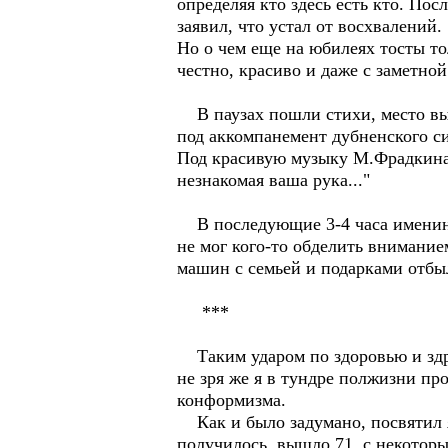
определяя кто здесь есть кто. По
заявил, что устал от восхвалений.
Но о чем еще на юбилеях тосты то
честно, красиво и даже с заметной
В паузах пошли стихи, место вы
под аккомпанемент дубненского с
Под красивую музыку М.Фрадкина, 
незнакомая ваша рука..."
В последующие 3-4 часа именинни
не мог кого-то обделить внимание
машин с семьей и подарками отбы
***
Таким ударом по здоровью и здра
не зря же я в тундре полжизни пр
конформизма.
Как и было задумано, посвятил я 
получилось, вышло 71, с некотор