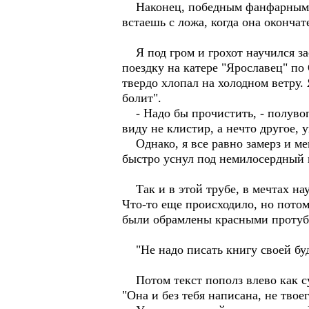
Наконец, победным фанфарным гр
встаешь с ложа, когда она окончате
Я под гром и грохот научился зас
поездку на катере "Ярославец" по
твердо хлопал на холодном ветру.
болит".
- Надо бы прочистить, - полувопр
виду не клистир, а нечто другое, 
Однако, я все равно замерз и мен
быстро уснул под немилосердный 
Так и в этой трубе, в мечтах нау
Что-то еще происходило, но пото
были обрамлены красными протуб
"Не надо писать книгу своей бу
Потом текст пополз влево как с
"Она и без тебя написана, не твоег