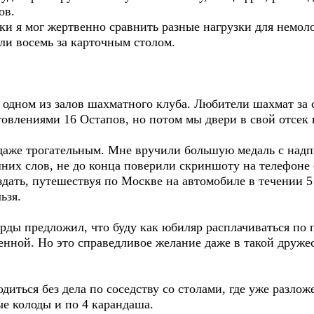
ов.
 я мог жертвенно сравнить разные нагрузки для немолод
ли восемь за карточным столом.
одном из залов шахматного клуба. Любители шахмат за
овлениями 16 Остапов, но потом мы двери в свой отсек
е трогательным. Мне вручили большую медаль с надпис
шних слов, не до конца поверили скриншоту на телефоне
здать, путешествуя по Москве на автомобиле в течении 5
ьзя.
рды предложил, что буду как юбиляр расплачиваться по 
енной. Но это справедливое желание даже в такой друже
ться без дела по соседству со столами, где уже разлож
е колоды и по 4 карандаша.