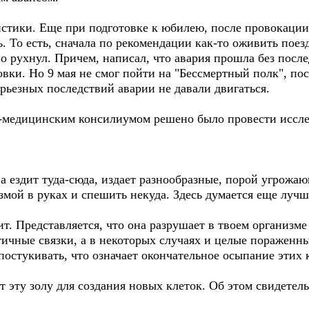
ики. Еще при подготовке к юбилею, после провокации 
. То есть, сначала по рекомендации как-то оживить поез
о рухнул. Причем, написал, что авария прошла без после
вки. Но 9 мая не смог пойти на "Бессмертный полк", пос
ерьезных последствий аварии не давали двигаться.
медицинским консилиумом решено было провести иссл
 ездит туда-сюда, издает разнообразные, порой угрожаю
змой в руках и спешить некуда. Здесь думается еще лучш
. Представляется, что она разрушает в твоем организме
стичные связки, а в некоторых случаях и целые пораженн
тукивать, что означает окончательное осыпание этих кл
эту золу для создания новых клеток. Об этом свидетель