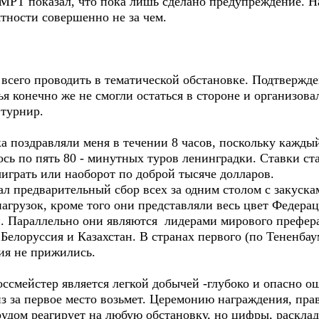
Т показал, что пока лишь сделано предупреждение. На
тности совершенно не за чем.
его проводить в тематической обстановке. Подтвержде
я конечно же не смогли остаться в стороне и организов
 турнир.
 поздравляли меня в течении 8 часов, поскольку каждый
ось по пять 80 - минутных туров ленинградки. Ставки с
ыиграть или наоборот по доброй тысяче долларов.
 предварительный сбор всех за одним столом с закуска
агрузок, кроме того они представляли весь цвет Федера
 Параллельно они являются лидерами мирового префера
Белоруссия и Казахстан. В странах первого (по Тененбау
ия не прижились.
смейстер является легкой добычей -глубоко и опасно ош
из за первое место возьмет. Церемонию награждения, прав
трудом реагирует на любую обстановку, но цифры, раскла