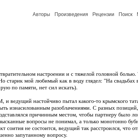
Авторы
Произведения
Рецензии
Поиск
ратительном настроении и с тяжелой головной болью. Т
 старик мой любимый как в воду глядел: "На свадьбах в
рую по памяти, нет сил искать).
и ведущий настойчиво пытал какого-то крымского тата
 быть изнасилованным разоблачениями. С разных позиций
дставлялся причинным местом, чтобы партнеру было ловч
, изысканные вопросы не понимал, а только монотонно буб
кт соития не состоится, ведущий так расстроился, что о
шенно запутанному вопросу.