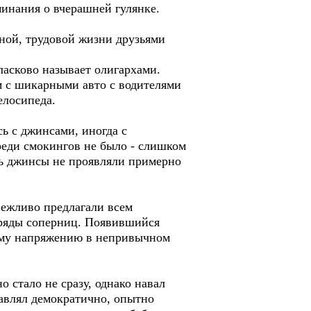
инания о вчерашней гулянке.
ной, трудовой жизни друзьями
ласково называет олигархами.
м с шикарными авто с водителями
елосипеда.
ь с джинсами, иногда с
еди смокингов не было - слишком
ть джинсы не проявляли примерно
ежливо предлагали всем
аряды соперниц. Появившийся
рому напряжению в непривычном
 стало не сразу, однако навал
тавлял демократично, опытно