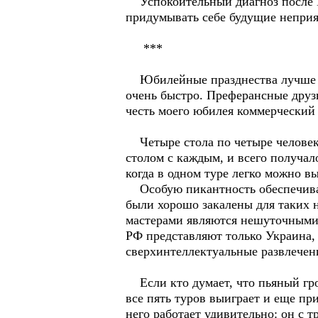
Успокоительный диагноз после МР
придумывать себе будущие неприя
***
Юбилейные празднества лучше вс
очень быстро. Преферансные друзь
честь моего юбилея коммерческий
Четыре стола по четыре человека
столом с каждым, и всего получал
когда в одном туре легко можно в
Особую пикантность обеспечивал
были хорошо закалены для таких н
мастерами являются нешуточными.
РФ представляют только Украина, 
сверхинтеллектуальные развлечен
Если кто думает, что пьяный грос
все пять туров выиграет и еще пр
него работает удивительно: он с 