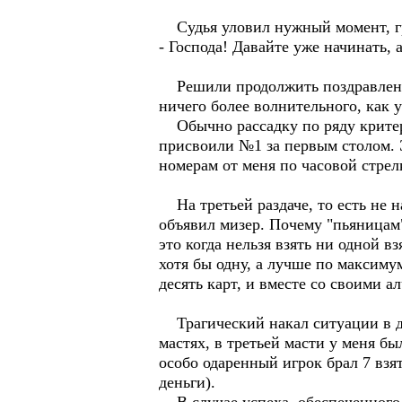
Судья уловил нужный момент, гр
- Господа! Давайте уже начинать, 
Решили продолжить поздравления 
ничего более волнительного, как 
Обычно рассадку по ряду критери
присвоили №1 за первым столом. Э
номерам от меня по часовой стрелк
На третьей раздаче, то есть не н
объявил мизер. Почему "пьяницам"
это когда нельзя взять ни одной в
хотя бы одну, а лучше по максиму
десять карт, и вместе со своими а
Трагический накал ситуации в да
мастях, в третьей масти у меня бы
особо одаренный игрок брал 7 взя
деньги).