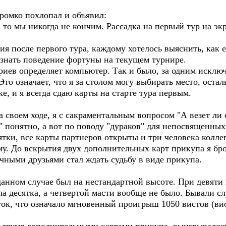
омко похлопал и объявил:
а то мы никогда не кончим. Рассадка на первый тур на эк
после первого тура, каждому хотелось выяснить, как ем
узнать поведение фортуны на текущем турнире.
ев определяет компьютер. Так и было, за одним исключе
то означает, что я за столом могу выбирать место, оста
е, и я всегда сдаю карты на старте тура первым.
а своем ходе, я с сакраментальным вопросом "А везет ли
 понятно, а вот по поводу "дураков" для непосвященных
зятки, все карты партнеров открыты и три человека колл
му. До вскрытия двух дополнительных карт прикупа я бр
лчными друзьями стал ждать судьбу в виде прикупа.
нном случае был на нестандартной высоте. При девяти н
ла десятка, а четвертой масти вообще не было. Бывали с
ток, что означало мгновенный проигрыш 1050 вистов (ви