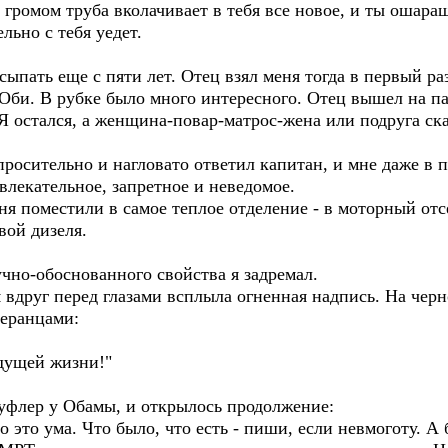
омом труба вколачивает в тебя все новое, и ты ошара
льно с тебя уедет.
ыпать еще с пяти лет. Отец взял меня тогда в первый р
 Оби. В рубке было много интересного. Отец вышел на п
 Я остался, а женщина-повар-матрос-жена или подруга ска
осительно и нагловато ответил капитан, и мне даже в пя
увлекательное, запретное и неведомое.
я поместили в самое теплое отделение - в моторный отсе
вой дизеля.
чно-обоснованного свойства я задремал.
м вдруг перед глазами всплыла огненная надпись. На че
еранцами:
дущей жизни!"
уфлер у Обамы, и открылось продолжение:
о это ума. Что было, что есть - пиши, если невмоготу. А 