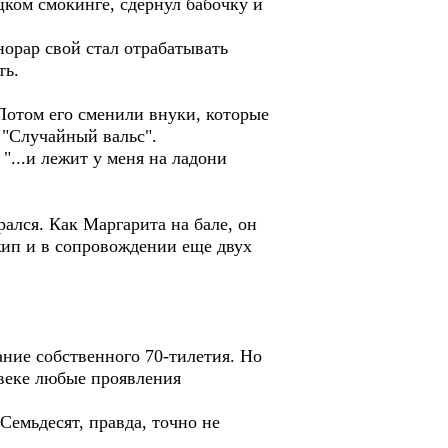
цком смокинге, сдернул бабочку и
норар свой стал отрабатывать
ть.
отом его сменили внуки, которые
 "Случайный вальс".
"...и лежит у меня на ладони
лся. Как Маргарита на бале, он
жип и в сопровождении еще двух
ние собственного 70-тилетия. Но
овеке любые проявления
Семьдесят, правда, точно не