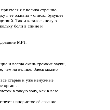
приятеля я с велика страшно
дку я её оживил - описал будущее
дствий. Так и казалось целую
кольку боли в спине и
едование МРТ.
щие и всегда очень громкие звуки,
е, чем на велике. Здесь можно
 все старые и уже ненужные
ые органы.
еток в такую золу, как в вазе
ствует напористое её ерзание