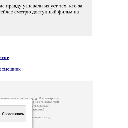
е правду узнавали из уст тех, кто за
 сейчас смотрю доступный фильм на
иске
.
ресмешник
льзовательского договора
. Все авторские
у вы можете обратиться на его авторской
й Федерации
. Данные пользователей
е
и
связаться с администрацией
.
Соглашаюсь
по данным счетчика посещаемости,