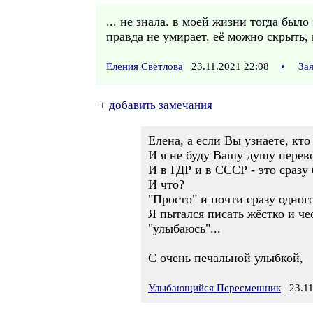
... не знала. в моей жизни тогда был
правда не умирает. её можно скрыть, 
Еления Светлова
23.11.2021 22:08
•
За
+
добавить замечания
Елена, а если Вы узнаете, кто
И я не буду Вашу душу перево
И в ГДР и в СССР - это сразу
И что?
"Просто" и почти сразу одног
Я пытался писать жёстко и чес
"улыбаюсь"...
С очень печальной улыбкой,
Улыбающийся Пересмешник
23.11