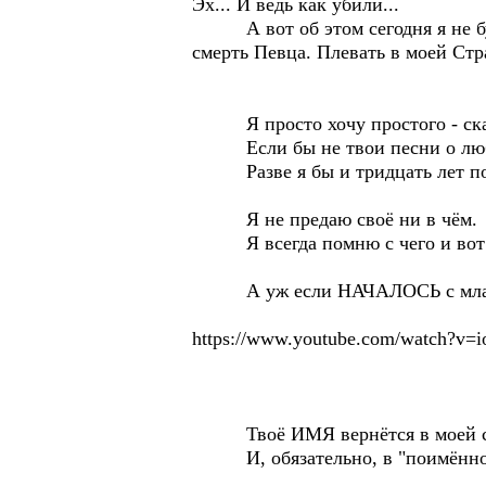
Эх... И ведь как убили...
А вот об этом сегодня я не буду.
смерть Певца. Плевать в моей Стр
Я просто хочу простого - сказа
Если бы не твои песни о любви...
Разве я бы и тридцать лет помн
Я не предаю своё ни в чём.
Я всегда помню с чего и вот и 
А уж если НАЧАЛОСЬ с младенч
https://www.youtube.com/watch?v=i
Твоё ИМЯ вернётся в моей стр
И, обязательно, в "поимённо" буд