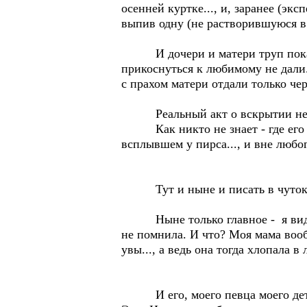
осенней куртке..., и, заранее (эк
выпив одну (не растворившуюся в 
И дочери и матери труп показали
прикоснуться к любимому не дали..
с прахом матери отдали только чер
Реальный акт о вскрытии не виде
Как никто не знает - где его тел
всплывшем у пирса..., и вне любо
Тут и ныне и писать в чуток з
Ныне только главное - я видел э
не помнила. И что? Моя мама вообщ
увы..., а ведь она тогда хлопала в
И его, моего певца моего детств