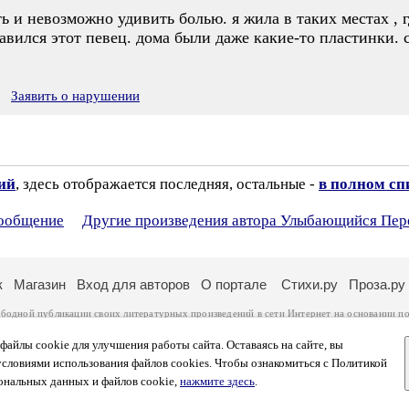
ь и невозможно удивить болью. я жила в таких местах , гд
авился этот певец. дома были даже какие-то пластинки.
Заявить о нарушении
зий
, здесь отображается последняя, остальные -
в полном сп
сообщение
Другие произведения автора Улыбающийся Пе
к
Магазин
Вход для авторов
О портале
Стихи.ру
Проза.ру
ободной публикации своих литературных произведений в сети Интернет на основании
по
ся
законом
. Перепечатка произведений возможна только с согласия его автора, к котором
ры несут самостоятельно на основании
правил публикации
и
законодательства Российско
айлы cookie для улучшения работы сайта. Оставаясь на сайте, вы
ональных данных
. Вы также можете посмотреть более подробную
информацию о портал
условиями использования файлов cookies. Чтобы ознакомиться с Политикой
тысяч посетителей, которые в общей сумме просматривают более полумиллиона страниц 
ональных данных и файлов cookie,
нажмите здесь
.
афе указано по две цифры: количество просмотров и количество посетителей.