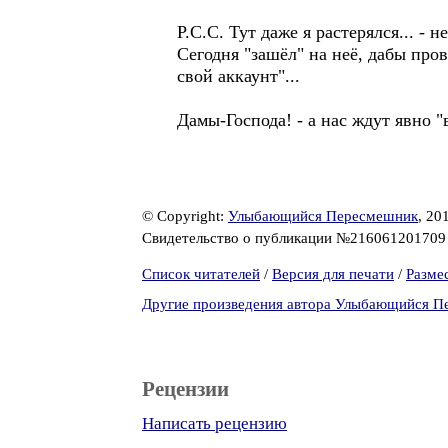
Р.С.С. Тут даже я растерялся... - 
Сегодня "зашёл" на неё, дабы прове
свой аккаунт"...
Дамы-Господа! - а нас ждут явно "
© Copyright:
Улыбающийся Пересмешник
, 20
Свидетельство о публикации №21606120170
Список читателей
/
Версия для печати
/
Разме
Другие произведения автора Улыбающийся 
Рецензии
Написать рецензию