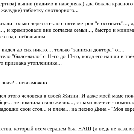
спертиза) выпив (видимо в наверняка) два бокала красного
желудке) таблетку снотворного...
 только через стекло с пяти метров "в осознать"..., д
., и кремировали вне согласия семьи..., быстро и минима
ез год с небольшим...
л до сих никто..., только "записки доктора" от...
о "было-жило" с 11-го до 13-го, когда его нашли в трёх
го признака утопленника...
ная? - невозможно.
того человека в своей Жизни. И даже моей маме показ
е... не помнила свою жизнь..., страхи все-все - помнила..
 ладошки свои стоя... и плача... на песню Дина - "Моя евр
а, который всем сердцем был НАШ (и ведь не казалось