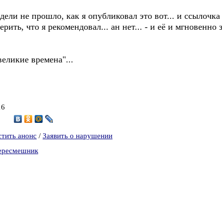
недели не прошло, как я опубликовал это вот... и ссылочка
рить, что я рекомендовал... ан нет... - и её и мгновенно
великие времена"...
16
9
стить анонс
/
Заявить о нарушении
Пересмешник