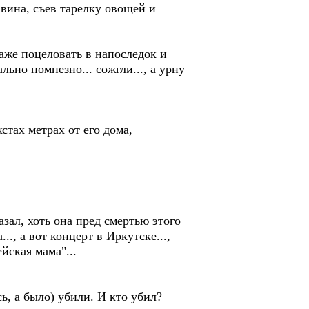
 вина, съев тарелку овощей и
аже поцеловать в напоследок и
льно помпезно... сожгли..., а урну
стах метрах от его дома,
ал, хоть она пред смертью этого
., а вот концерт в Иркутске...,
ейская мама"...
, а было) убили. И кто убил?