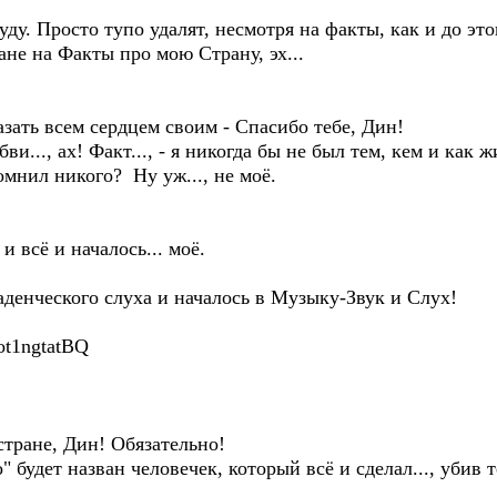
 Просто тупо удалят, несмотря на факты, как и до этог
ане на Факты про мою Страну, эх...
ть всем сердцем своим - Спасибо тебе, Дин!
, ах! Факт..., - я никогда бы не был тем, кем и как ж
ил никого? Ну уж..., не моё.
всё и началось... моё.
еского слуха и началось в Музыку-Звук и Слух!
ot1ngtatBQ
ане, Дин! Обязательно!
ет назван человечек, который всё и сделал..., убив т