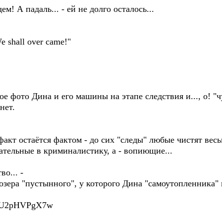
 падаль... - ей не долго осталось...
hall over came!"
е фото Дина и его машины на этапе следствия и..., о! "
нет.
факт остаётся фактом - до сих "следы" любые чистят весь
ательные в криминалистику, а - вопиющие...
о... -
озера "пустынного", у которого Дина "самоутопленника" 
v=tU2pHVPgX7w