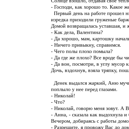
Солнце взошло, отдавая свое тепл
- Господи, как хорошо то. Какое же
Первый день на работе прошел ни
изредка приходили груженые барж
Домой возвращалась уставшая, и ж
- Как дела, Валентина?
- Да хорошо, мам, картошку начали
- Ничего привыкну, справимся.
- Чего полы плохо помыла?
- Да где же плохо? Все вроде бы ч
- Да вон, посмотри, в углу мусор к
Дочь, вздохнув, взяла тряпку, пош
Денек выдался жаркий, Аню мучил
поплыло у нее перед глазами.
- Николай!
- Что?
- Николай, говорю меня зовут. А В
- Анна, - сказала как выдохнула и 
Вечером, добираясь с работы домо
- Разрешите, я провожу Вас до до