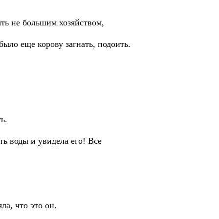
ть не большим хозяйством,
ыло еще корову загнать, подоить.
ь.
ь воды и увидела его! Все
ла, что это он.