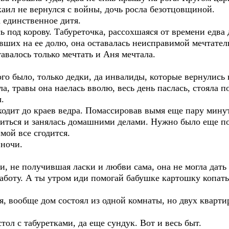
хаил не вернулся с войны, дочь росла безотцовщиной.
а единственное дитя.
под корову. Табуреточка, рассохшаяся от времени едва 
авших на ее долю, она оставалась неисправимой мечтате
тавалось только мечтать и Аня мечтала.
ого было, только дедки, да инвалиды, которые вернулись 
ла, травы она наелась вволю, весь день паслась, стояла 
.
оходит до краев ведра. Помассировав вымя еще пару мину
иться и занялась домашними делами. Нужно было еще пор
имой все сгодится.
 ночи.
и, не получившая ласки и любви сама, она не могла дать 
 работу. А ты утром иди помогай бабушке картошку копать
 вообще дом состоял из одной комнаты, но двух квартир
стол с табуретками, да еще сундук. Вот и весь быт.