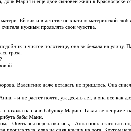
й, дочь Мария и еще двое сыновей жили в Красноярске с
 матери. Ей как и в детстве не хватало материнской любв
е считала нужным проявлять свои чувства.
яв подойник и чистое полотенце, она выбежала на улицу.
ась гроза.
?
ровой.
орова. Валентине даже вставать не пришлось. Она сидел
Анна, - и не растет почти, уж десять лет, а она все как 
а похожа на свою бабушку Марию. Такая же неприметна
атрибута бабы Мани.
ом, - Опять вся перепачкалась, - Анна пошла загонять 
ва прошла туда, едва не сняв крышу на рога. Кругом цари