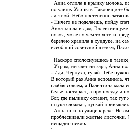
Анна отлила в крынку молока, по
по улице. Улицы в Павловщине бы
листвой. Небо постепенно затягив
- Ничего не поделаешь, пойду спат
Анна зашла в дом, Валентина уже 
покоя, может о чем то хотела пре
бережно хранила в сундуке, на са
всеобщий советский атеизм, Пасха
Наскоро сполоснувшись в тазике, 
Утром, ни свет ни заря, Анна под
- Иди, Чернуха, гуляй. Тебе нужно
В который раз Анна вспомнила, чт
слабая совсем, а Валентина мала е
белье постирает, а про посуду и п
Бог, где пылинку оставит, так тут
штука сложная, пускай привыкает
Анна шла по улице к реке. Незаме
проблескивали желтые листочки. С
нещадно пекло.