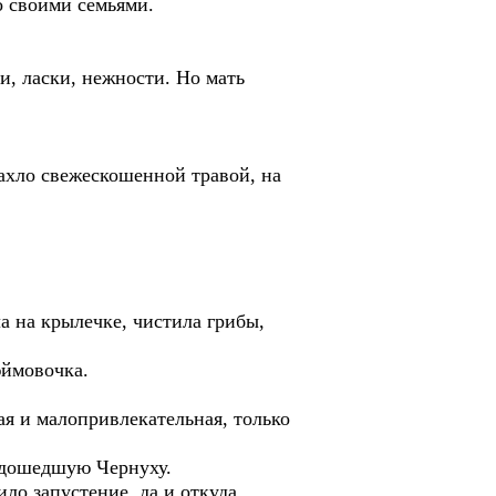
о своими семьями.
и, ласки, нежности. Но мать
 Пахло свежескошенной травой, на
а на крылечке, чистила грибы,
дюймовочка.
я и малопривлекательная, только
подошедшую Чернуху.
ло запустение, да и откуда