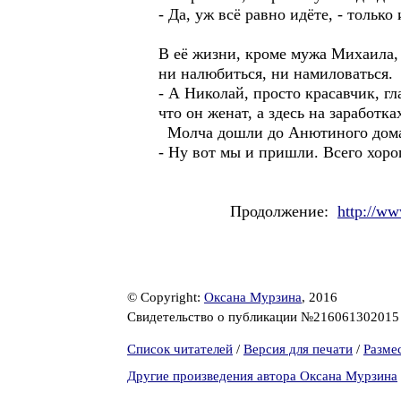
- Да, уж всё равно идёте, - только
В её жизни, кроме мужа Михаила, 
ни налюбиться, ни намиловаться.
- А Николай, просто красавчик, г
что он женат, а здесь на заработк
Молча дошли до Анютиного дом
- Ну вот мы и пришли. Всего хоро
Продолжение:
http://w
© Copyright:
Оксана Мурзина
, 2016
Свидетельство о публикации №21606130201
Список читателей
/
Версия для печати
/
Разме
Другие произведения автора Оксана Мурзина