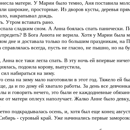
несла матери. У Марии было темно, Аня поставила молок
ли широкие, просторные. Из дворов кусты, деревья пря
ало, накрапывал дождь.
ь. Утром вставать рано.
спала сладким сном. А Анна боялась спать панически. По
дупредить? В Бога Анюта не верила. Хотя у Марии была м
мом дне и доставала только по большим праздникам, на П
 справлялась всегда, пусть не гласно, не пышно, но на б
Анна все таки легла спать. В эту ночь ей впервые ничег
нялась, подоила корову, выпустила,
 сил набираться на зиму.
о сена на зиму мало наготовили в этот год. Тяжело ей б
ще, да и по дому ей хватало работы. За день все девчонка
олы и говорить нечего, это были ее каждодневные обязанн
 же от матери оплеух наполучает. Жалко Анне было девку,
.
тно подкрадывалась осень, и, хотя был еще конец августа
ибирь - суровый край. Уже начинались первые заморозки