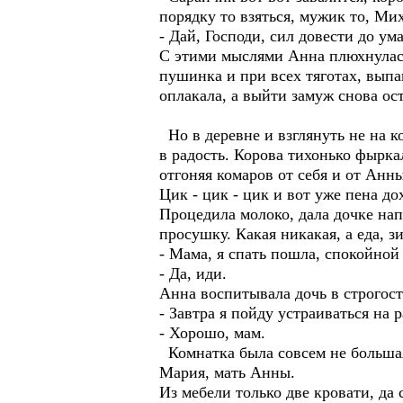
порядку то взяться, мужик то, Ми
- Дай, Господи, сил довести до ум
С этими мыслями Анна плюхнулась 
пушинка и при всех тяготах, вып
оплакала, а выйти замуж снова ос
Но в деревне и взглянуть не на к
в радость. Корова тихонько фырка
отгоняя комаров от себя и от Анны
Цик - цик - цик и вот уже пена д
Процедила молоко, дала дочке нап
просушку. Какая никакая, а еда, з
- Мама, я спать пошла, спокойной
- Да, иди.
Анна воспитывала дочь в строгост
- Завтра я пойду устраиваться на
- Хорошо, мам.
Комнатка была совсем не большая,
Мария, мать Анны.
Из мебели только две кровати, да 