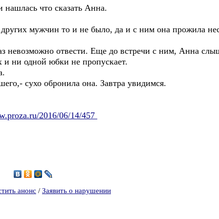
 и нашлась что сказать Анна.
других мужчин то и не было, да и с ним она прожила нес
лаз невозможно отвести. Еще до встречи с ним, Анна слыш
ах и ни одной юбки не пропускает.
а.
шего,- сухо обронила она. Завтра увидимся.
ww.proza.ru/2016/06/14/457
5
стить анонс
/
Заявить о нарушении