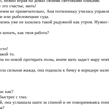
о, нежно играя на домах своими световыми бликами.
 это счастье, жить!
чем не примечательно, Аня потихоньку училась управля
и или рыболовецкие суда.
изнь уже не казалась такой радужной как утром. Нужно б
 копать, как твоя работа?
исто!
акой то.
ла по новой протирать полы, иначе мать задаст жару опят
а сильная жажда, она подошла к бачку в коридоре налит
ас как?
быстрее с глаз.
й, она услышала шаги за спиной и не поворачиваясь поня
ма?