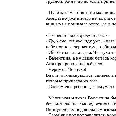
трудной. Анна, дочь, жила при не
- Ну вот, мама, опять ты молчишь.
Аня давно уже ничего не ждала от
видимо не понимала этого, да и н
- Ты бы пошла корову подоила.
- Да, мама, сейчас, иду уже, - вз
небе повисла черная тьма, собирал
- Ой, батюшки, а где ж Чернуха то
- Валентина, а ну давай беги за ко
Аня прокричала на всё село:
- Чернуха, Чернуха!
Вдали, откликнувшись, замычала к
которые принесла из леса.
- Совсем еще ребенок, - подумала 
Маленькая и тихая Валентина был
без платочка на голове, вечного 
Окинув дочку недовольным взгляд
Сарайчик вот вот завалится, коро