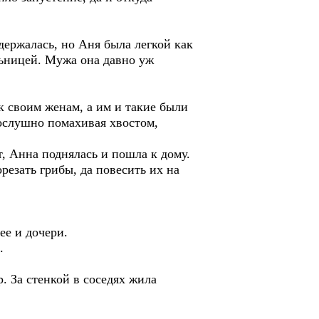
держалась, но Аня была легкой как
льницей. Мужа она давно уж
к своим женам, а им и такие были
послушно помахивая хвостом,
т, Анна поднялась и пошла к дому.
езать грибы, да повесить их на
ее и дочери.
.
. За стенкой в соседях жила